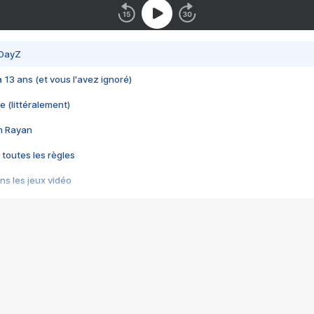
 DayZ
 a 13 ans (et vous l'avez ignoré)
e (littéralement)
im Rayan
 toutes les règles
s les jeux vidéo
us choquant de Rockstar ? - Le scandale BULLY
e plus moche de Steam
du RÊVE tourne au CAUCHEMAR
pendant 8 heures
it… à tort