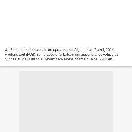
Un Bushmaster hollandais en opération en Afghanistan 7 avril, 2014
Frédéric Lert (FOB) Bon d’accord, la bateau qui apportera les véhicules
blindés au pays du soleil levant sera moins chargé que ceux qui en
ramènent des Toyota et autre Nissan… Thales Australia,...