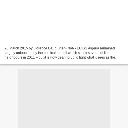
20 March 2015 by Florence Gaub Brief - No6 - EUISS Algeria remained
largely untouched by the political turmoil which struck several of its
neighbours in 2011 – but it is now gearing up to fight what it sees as the
fallout of the Arab Spring. Rising security...