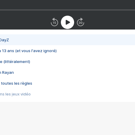
 DayZ
 a 13 ans (et vous l'avez ignoré)
e (littéralement)
im Rayan
 toutes les règles
s les jeux vidéo
us choquant de Rockstar ? - Le scandale BULLY
e plus moche de Steam
du RÊVE tourne au CAUCHEMAR