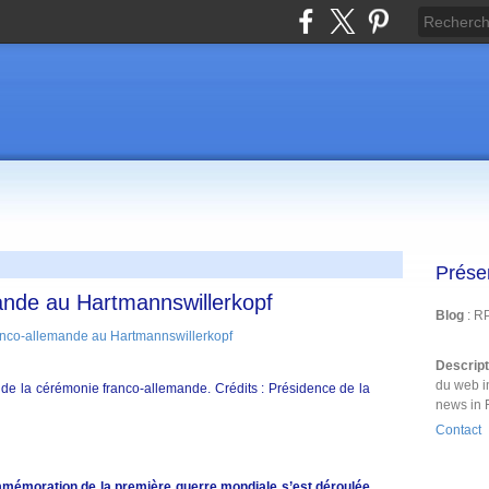
Prése
ande au Hartmannswillerkopf
Blog
: R
Descrip
du web i
s de la cérémonie franco-allemande. Crédits : Présidence de la
news in 
Contact
mémoration de la première guerre mondiale s’est déroulée