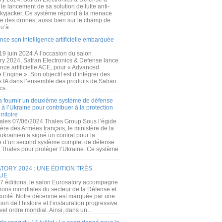
e lancement de sa solution de lutte anti-
kyjacker. Ce système répond à la menace
te des drones, aussi bien sur le champ de
u’à...
nce son intelligence artificielle embarquée
 19 juin 2024 À l’occasion du salon
ry 2024, Safran Electronics & Defense lance
gence artificielle ACE, pour « Advanced
 Engine ». Son objectif est d’intégrer des
s IA dans l’ensemble des produits de Safran
cs...
a fournir un deuxième système de défense
à l’Ukraine pour contribuer à la protection
rritoire
ales 07/06/2024 Thales Group Sous l’égide
ère des Armées français, le ministère de la
ukrainien a signé un contrat pour la
re d’un second système complet de défense
 Thales pour protéger l’Ukraine. Ce système
ORY 2024 : UNE ÉDITION TRÈS
UE
7 éditions, le salon Eurosatory accompagne
tions mondiales du secteur de la Défense et
curité. Notre décennie est marquée par une
ion de l’histoire et l’instauration progressive
el ordre mondial. Ainsi, dans un...