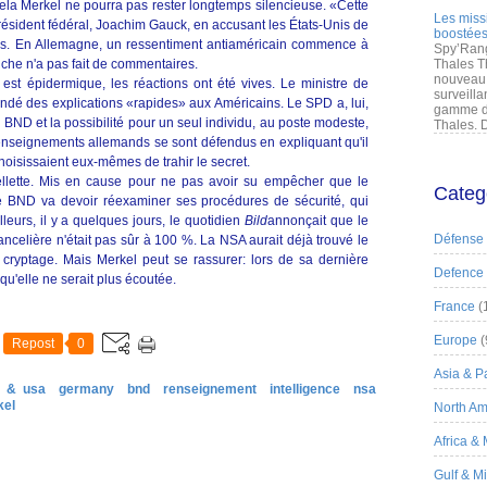
la Merkel ne pourra pas rester longtemps silencieuse. «Cette
Les miss
 président fédéral, Joachim Gauck, en accusant les États-Unis de
boostées
ays. En Allemagne, un ressentiment antiaméricain commence à
Spy’Rang
che n'a pas fait de commentaires.
Thales T
nouveau 
est épidermique, les réactions ont été vives. Le ministre de
surveilla
andé des explications «rapides» aux Américains. Le SPD a, lui,
gamme de
BND et la possibilité pour un seul individu, au poste modeste,
Thales. D
renseignements allemands se sont défendus en expliquant qu'il
 choisissaient eux-mêmes de trahir le secret.
sellette. Mis en cause pour ne pas avoir su empêcher que le
Categ
le BND va devoir réexaminer ses procédures de sécurité, qui
leurs, il y a quelques jours, le quotidien
Bild
annonçait que le
Défense
ancelière n'était pas sûr à 100 %. La NSA aurait déjà trouvé le
ryptage. Mais Merkel peut se rassurer: lors de sa dernière
Defence
qu'elle ne serait plus écoutée.
France
(
Europe
(
Repost
0
Asia & Pa
e & usa
germany
bnd
renseignement
intelligence
nsa
kel
North Am
Africa &
Gulf & M