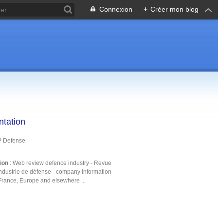
Connexion
+
Créer mon blog
ntation
P Defense
tion
: Web review defence industry - Revue
ndustrie de défense - company information -
France, Europe and elsewhere ...