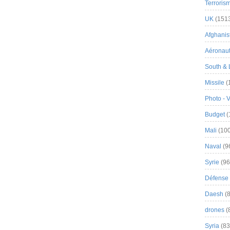
Terroris
UK
(151
Afghanist
Aéronau
South & 
Missile
(
Photo - 
Budget
(
Mali
(100
Naval
(9
Syrie
(96
Défense 
Daesh
(8
drones
(
Syria
(83