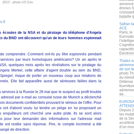
2013 - photo US Gov
annoncé l
drones S
croissan
bataille q
o.fr
Safran la
ACE
Paris, le
s écoutes de la NSA et du piratage du téléphone d'Angela
Eurosato
ts du BND ont découvert qu'un de leurs hommes espionnait
l’intelli
Cognitive
capacité
Electroni
 de comprendre. Comment ont-ils pu être espionnés pendant
 services par leurs homologues américains? Un an après le
Thales v
SA, quelques mois après les révélations sur le piratage du
aérienne 
de son te
Angela Merkel, cette affaire d'agent double au sein du BND,
photo Th
Spiegel
, risque de porter un nouveau coup aux relations de
du minist
nnels. Elle fait apparaître aussi de sérieuses failles dans la
Défense 
fournitu
aérienne
es services à la Russie le 28 mai que le suspect au profil trouble
de...
 adressé par e-mail au consulat russe de Munich a déclenché
EUROSAT
rois documents confidentiels prouvant le sérieux de l'offre. Pour
ATTEND
nds ont d'abord voulu lui tendre un piège en lui proposant un
Depuis 2
es enquêteurs ont cherché une autre piste. Ils se sont alors
les muta
de la Sé
ns pour leur demander des informations sur l'adresse mail
accélérat
e est restée sans réponse. Pire, le compte incriminé a été
d’un nouv
hangé de direction.