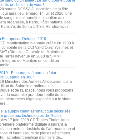
de sang du 14 juillet : Le sang donné pour le
é, ils ont besoin de vous !
20 source DCSSA À l'occasion de la fête
, qui aura lieu le mardi 14 juillet 2020, une
 de sang exceptionnelle en soutien aux
era organisée, à Paris, Hôtel national des
s Paris 7e, de 10h à 17h30. Rendez-vous
.
 Entreprises Défense 2019
FED Manifestation biennale créée en 1989 à
ive conjointe de la CCI Val-d’Oise/ Yvelines et
MAT (Direction Centrale du Matériel de
de Terre) devenue en 2010 la SIMMT
e Intégrée du Maintien en condition
nelle...
2019 - Embarquez à bord du futur
ère Guépard en 360°
19 Ministère des Armées A l’occasion de la
ition du Salon International de
utique et de l’Espace, nous vous proposons
rir la maquette grandeur réelle du futur
ère interarmées léger, exposée sur le stand
ère...
 de la supply chain aéronautique sécurisée
re grâce aux technologies de Thales
ales 17 juin 2019 CP Thales Thales lance
première plateforme digitale assurant la
elation entre industriels de l’aéronautique et
fense et fournisseurs de pièces détachées.
, l’acheteur bénéficie d’un tiers de...