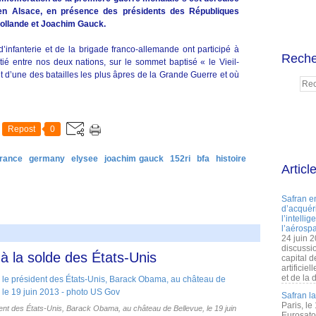
 en Alsace, en présence des présidents des Républiques
Hollande et Joachim Gauck.
nfanterie et de la brigade franco-allemande ont participé à
Reche
tié entre nos deux nations, sur le sommet baptisé « le Vieil-
et d’une des batailles les plus âpres de la Grande Guerre et où
Repost
0
france
germany
elysee
joachim gauck
152ri
bfa
histoire
Articl
Safran e
d’acquéri
l’intelli
l’aérospa
24 juin 
discussi
à la solde des États-Unis
capital d
artificie
et de la 
Safran l
Paris, le
nt des États-Unis, Barack Obama, au château de Bellevue, le 19 juin
Eurosato