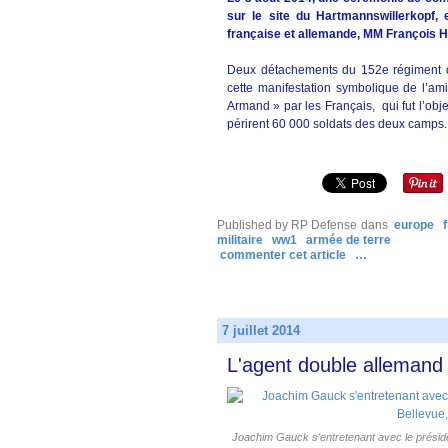
sur le site du Hartmannswillerkopf,
française et allemande, MM François 
Deux détachements du 152e régiment d’i
cette manifestation symbolique de l’ami
Armand » par les Français, qui fut l’obj
périrent 60 000 soldats des deux camps.
Published by RP Defense
dans
europe
militaire
ww1
armée de terre
commenter cet article
…
7 juillet 2014
L'agent double allemand 
Joachim Gauck s'entretenant avec le préside