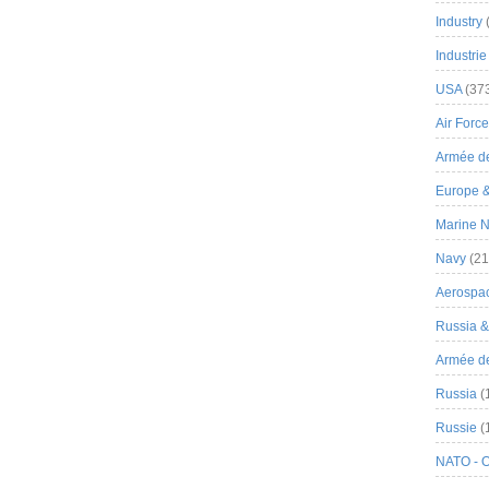
Industry
Industrie
USA
(37
Air Force
Armée de
Europe 
Marine N
Navy
(21
Aerospa
Russia 
Armée de 
Russia
(
Russie
(
NATO - 