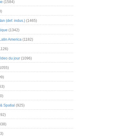
me
(1584)
3)
an (def. indus.)
(1465)
tique
(1342)
Latin America
(1182)
1126)
Video du jour
(1096)
1055)
9)
63)
0)
& Spatial
(925)
92)
838)
3)