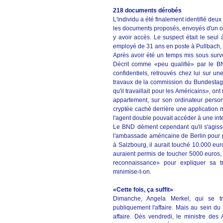
218 documents dérobés
L'individu a été finalement identifié de
les documents proposés, envoyés d'un o
y avoir accès. Le suspect était le seul 
employé de 31 ans en poste à Pullbach, 
Après avoir été un temps mis sous surve
Décrit comme «peu qualifié» par le BN
confidentiels, retrouvés chez lui sur un
travaux de la commission du Bundestag 
qu'il travaillait pour les Américains», 
appartement, sur son ordinateur perso
cryptée caché derrière une application 
l'agent double pouvait accéder à une int
Le BND dément cependant qu'il s'agisse 
l'ambassade américaine de Berlin pour p
à Salzbourg, il aurait touché 10.000 eur
auraient permis de toucher 5000 euros
reconnaissance» pour expliquer sa t
minimise-t-on.
«Cette fois, ça suffit»
Dimanche, Angela Merkel, qui se t
publiquement l'affaire. Mais au sein d
affaire. Dès vendredi, le ministre des 