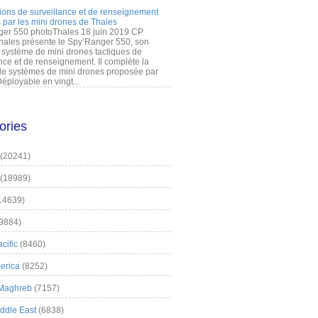
ions de surveillance et de renseignement
 par les mini drones de Thales
er 550 photoThales 18 juin 2019 CP
hales présente le Spy’Ranger 550, son
système de mini drones tactiques de
nce et de renseignement. Il complète la
 systèmes de mini drones proposée par
éployable en vingt...
ories
(20241)
(18989)
14639)
9884)
cific
(8460)
erica
(8252)
 Maghreb
(7157)
iddle East
(6838)