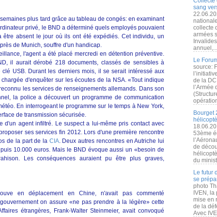
Collecte 
sang vers
22.06.20
ux semaines plus tard grâce au tableau de congés: en examinant
nationale
rdinateur privé, le BND a déterminé quels employés pouvaient
collecte
armées s
à être absent le jour où ils ont été expédiés. Cet individu, un
Invalide
près de Munich, souffre d'un handicap.
annuel,..
illance, l'agent a été placé mercredi en détention préventive.
Le Forum
D, il aurait dérobé 218 documents, classés de sensibles à
source: 
e clé USB. Durant les derniers mois, il se serait intéressé aux
l’initiat
chargée d'enquêter sur les écoutes de la NSA. «Tout indique
de la DC
l’Armée 
ont reconnu les services de renseignements allemands. Dans son
(Structur
nnel, la police a découvert un programme de communication
opération
météo. En interrogeant le programme sur le temps à New York,
Bourget 
erface de transmission sécurisée.
hélicopt
d'un agent infiltré. Le suspect a lui-même pris contact avec
18.06.20
roposer ses services fin 2012. Lors d'une première rencontre
53ème éd
l’Aérona
os de la part de la
CIA
. Deux autres rencontres en Autriche lui
de découv
, puis 10.000 euros. Mais le BND évoque aussi un «besoin de
hélicopt
rahison. Les conséquences auraient pu être plus graves,
du minist
Le futur
se prépa
photo Th
IVEN, la 
rouve en déplacement en Chine, n'avait pas commenté
mise en r
u gouvernement on assure «ne pas prendre à la légère» cette
de la dé
Affaires étrangères, Frank-Walter Steinmeier, avait convoqué
Avec IVEN