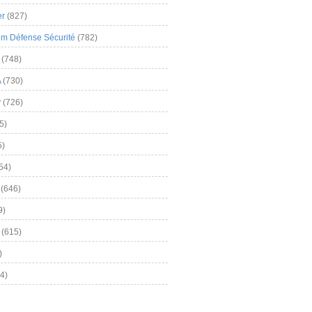
er
(827)
m Défense Sécurité
(782)
(748)
A
(730)
y
(726)
5)
5)
54)
(646)
9)
(615)
)
4)