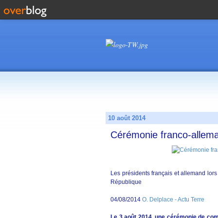
10 août 2014
Cérémonie franco-allem
Les présidents français et allemand lor
République
04/08/2014
O. Delplace - Actu Terre
Le 3 août 2014, une cérémonie de com