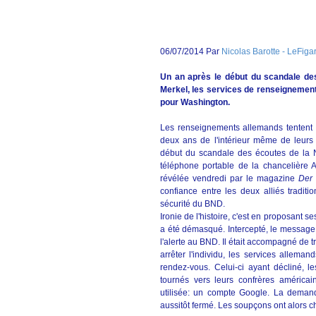
06/07/2014 Par
Nicolas Barotte - LeFigar
Un an après le début du scandale de
Merkel, les services de renseignemen
pour Washington.
Les renseignements allemands tentent
deux ans de l'intérieur même de leurs
début du scandale des écoutes de la N
téléphone portable de la chancelière 
révélée vendredi par le magazine
Der 
confiance entre les deux alliés traditio
sécurité du BND.
Ironie de l'histoire, c'est en proposant s
a été démasqué. Intercepté, le message
l'alerte au BND. Il était accompagné de t
arrêter l'individu, les services allema
rendez-vous. Celui-ci ayant décliné, l
tournés vers leurs confrères américai
utilisée: un compte Google. La demand
aussitôt fermé. Les soupçons ont alors c