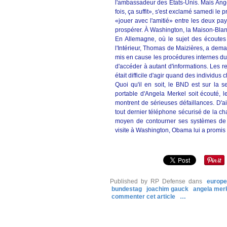
l'ambassadeur des États-Unis. Mais Ange
fois, ça suffit», s'est exclamé samedi le
«jouer avec l'amitié» entre les deux p
prospérer. À Washington, la Maison-Blan
En Allemagne, où le sujet des écoutes 
l'Intérieur, Thomas de Maizières, a dem
mis en cause les procédures internes du 
d'accéder à autant d'informations. Les 
était difficile d'agir quand des individus
Quoi qu'il en soit, le BND est sur la 
portable d'Angela Merkel soit écouté, 
montrent de sérieuses défaillances. D'ail
tout dernier téléphone sécurisé de la ch
moyen de contourner ses systèmes de c
visite à Washington, Obama lui a promis 
Published by RP Defense
dans
europ
bundestag
joachim gauck
angela mer
commenter cet article
…