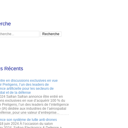
rche
es Récents
ntre en discussions exclusives en vue
r Preligens, l’un des leaders de
gence artificielle pour les secteurs de
tial et de la défense
2024 Safran Safran annonce être entré en
ons exclusives en vue d’acquérir 100 % du
e Preligens, l’un des leaders de l’intelligence
lle (IA) dédiée aux industries de l’aérospatial
défense, pour une valeur d’entreprise...
ance son système de lutte anti-drones
 18 juin 2024 À l’occasion du salon
ry 2024, Safran Electronics & Defense a