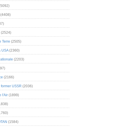
(5092)
(4408)
37)
(2524)
 Terre
(2505)
& USA
(2360)
ationale
(2203)
97)
ce
(2166)
& former USSR
(2036)
l'Air
(1899)
1838)
1760)
OTAN
(1584)