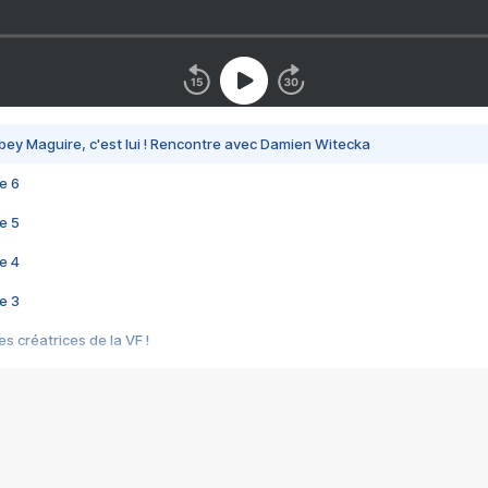
bey Maguire, c'est lui ! Rencontre avec Damien Witecka
e 6
e 5
e 4
e 3
s créatrices de la VF !
e 2
e 1
e Mektoub My Love arrive enfin ! Rencontre avec Shaïn Boumedine et Sal