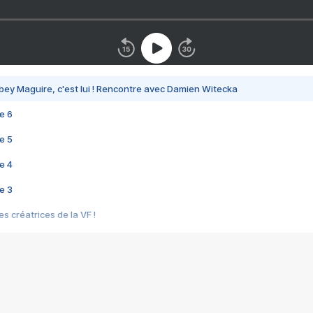
bey Maguire, c'est lui ! Rencontre avec Damien Witecka
e 6
e 5
e 4
e 3
s créatrices de la VF !
e 2
e 1
e Mektoub My Love arrive enfin ! Rencontre avec Shaïn Boumedine et Sal