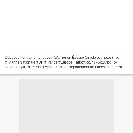
Début de l’entraînement #JointWarrior en Écosse (article et photos) - by
@MarineNationale #UK #France #Europe... http://t.co/7YxGo20fbo RP
Defense (@RPDefense) April 17, 2013 Déploiement de forces majeur en
Ecosse pour l'entraînement Joint Warrior 13-1....