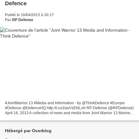
Defence
Publié le 16/04/2013 à 20:17
Par
RP Defense
#JointWarrior 13 #Media and Information - by @ThinkDefence #Europe
#Defence @DefenceHQ http://t.co/2aeVzENLzH RP Defense (@RPDefense)
April 16, 2013 A collection of news and media from Joint Warrior 13 Marines
Parachute Into Exercise For First Time In...
Hébergé par Overblog