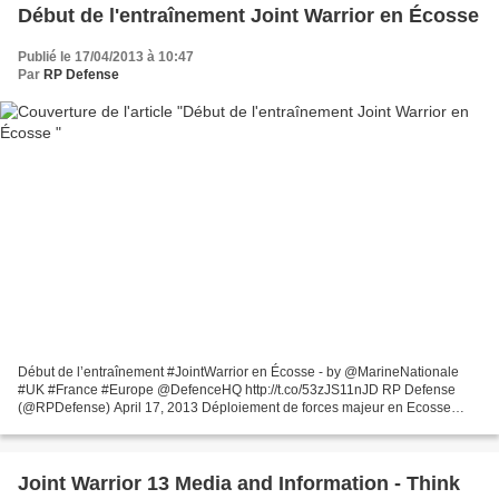
Début de l'entraînement Joint Warrior en Écosse
Publié le 17/04/2013 à 10:47
Par
RP Defense
Début de l’entraînement #JointWarrior en Écosse - by @MarineNationale
#UK #France #Europe @DefenceHQ http://t.co/53zJS11nJD RP Defense
(@RPDefense) April 17, 2013 Déploiement de forces majeur en Ecosse
pour l'entraînement Joint Warrior 13-1. Du 15 avril...
Joint Warrior 13 Media and Information - Think