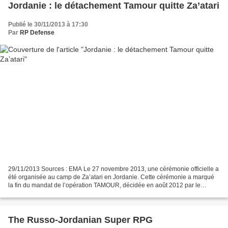
Jordanie : le détachement Tamour quitte Za’atari
Publié le 30/11/2013 à 17:30
Par
RP Defense
29/11/2013 Sources : EMA Le 27 novembre 2013, une cérémonie officielle a
été organisée au camp de Za’atari en Jordanie. Cette cérémonie a marqué
la fin du mandat de l’opération TAMOUR, décidée en août 2012 par le
président de la République, en plein accord...
The Russo-Jordanian Super RPG