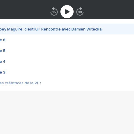
bey Maguire, c'est lui ! Rencontre avec Damien Witecka
e 6
e 5
e 4
e 3
s créatrices de la VF !
e 2
e 1
e Mektoub My Love arrive enfin ! Rencontre avec Shaïn Boumedine et Sal
i : après Toni en famille