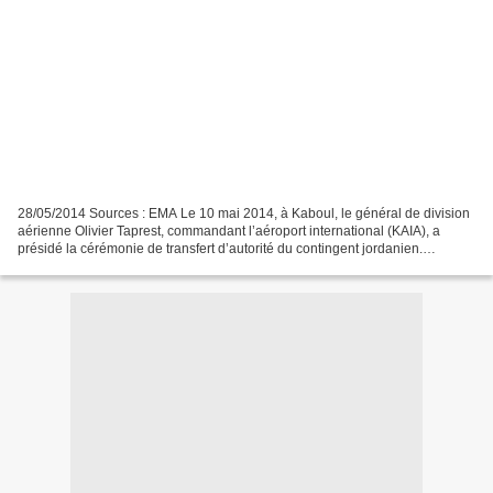
28/05/2014 Sources : EMA Le 10 mai 2014, à Kaboul, le général de division
aérienne Olivier Taprest, commandant l’aéroport international (KAIA), a
présidé la cérémonie de transfert d’autorité du contingent jordanien.
Rattachés au service de la force protection...