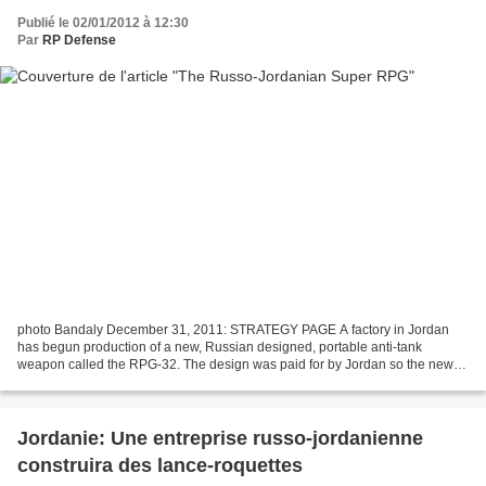
Publié le 02/01/2012 à 12:30
Par
RP Defense
photo Bandaly December 31, 2011: STRATEGY PAGE A factory in Jordan
has begun production of a new, Russian designed, portable anti-tank
weapon called the RPG-32. The design was paid for by Jordan so the new
weapon could be produced in Jordan. The RPG-32...
Jordanie: Une entreprise russo-jordanienne
construira des lance-roquettes