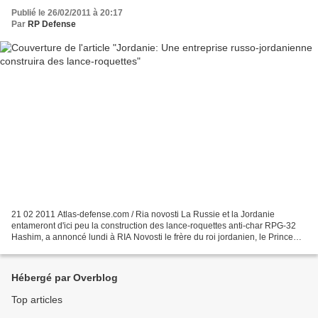
Publié le 26/02/2011 à 20:17
Par
RP Defense
21 02 2011 Atlas-defense.com / Ria novosti La Russie et la Jordanie
entameront d'ici peu la construction des lance-roquettes anti-char RPG-32
Hashim, a annoncé lundi à RIA Novosti le frère du roi jordanien, le Prince
Faisal bin Al Hussein. "La construction...
Hébergé par Overblog
Top articles