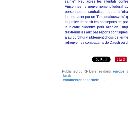
sainte". Peu après les attentats con
Vincennes, le gouvernement fédéral ava
personnes qui souhaitaient partir à l'étr
la remplacer par un "Personalausweis" qui 
la justice de saisir les passeports de po
leur carte d'identité pour aller en Tur
d'extrémistes aux passeports confisqués a
a aujourd'hui visiblement choisi de ferme
retrouver les combattants de Daesh ou d
Published by RP Defense
dans
europe
justiz
commenter cet article
…