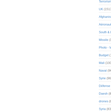
Terroris
UK
(151
Afghanist
Aéronau
South & 
Missile
(
Photo - 
Budget
(
Mali
(100
Naval
(9
Syrie
(96
Défense 
Daesh
(8
drones
(
Syria
(83