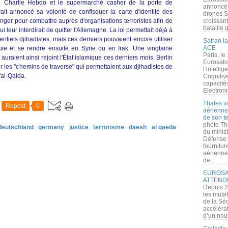
tre Charlie Hebdo et le supermarché casher de la porte de
annoncé l
it annoncé sa volonté de confisquer la carte d'identité des
drones S
anger pour combattre auprès d'organisations terroristes afin de
croissan
bataille q
leur interdirait de quitter l'Allemagne. La loi permettait déjà à
tentiels djihadistes, mais ces derniers pouvaient encore utiliser
Safran la
ACE
quie et se rendre ensuite en Syrie ou en Irak. Une vingtaine
Paris, le
uraient ainsi rejoint l'État islamique ces derniers mois. Berlin
Eurosato
r les "chemins de traverse" qui permettaient aux djihadistes de
l’intelli
'al-Qaida.
Cognitive
capacité
Electroni
Thales v
Repost
0
aérienne 
de son te
photo Th
deutschland
germany
justice
terrorisme
daesh
al qaeda
du minist
Défense 
fournitu
aérienne
de...
EUROSAT
ATTEND
Depuis 2
les muta
de la Sé
accélérat
d’un nouv