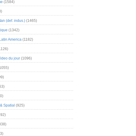
me
(1584)
3)
an (def. indus.)
(1465)
tique
(1342)
Latin America
(1182)
1126)
Video du jour
(1096)
1055)
9)
63)
0)
& Spatial
(925)
92)
838)
3)