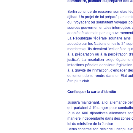
commettre, planifier ou préparer des ac
Berlin continue de resserrer son étau lég
djihad. Un projet de loi préparé par le m
qui "voyagent ou souhaitent voyager pou
sources gouvernementales interrogées pa
adopté dès demain par le gouvernement a
La République fédérale souhaite ainsi 
adoptée par les Nations unies le 24 sep
membres qu'ils devaient "veiller à ce que
à la préparation ou à la perpétration d'
justice". La résolution exige égalemen
infractions pénales dans leur législatio
à la gravité de l'infraction, d'engager d
ou tentent de se rendre dans un État aut
être plus clair...
Confisquer la carte d'identité
Jusqu'à maintenant, la loi allemande pe
qui partaient à l'étranger pour combatt
Plus de 600 djihadistes allemands son
manière indépendante dans des zones de c
loi du ministère de la Justice.
Berlin confirme son désir de lutter plus 