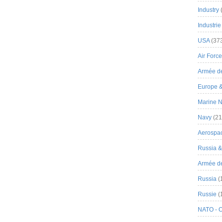
Industry
Industrie
USA
(37
Air Force
Armée de
Europe 
Marine N
Navy
(21
Aerospa
Russia 
Armée de 
Russia
(
Russie
(
NATO - 