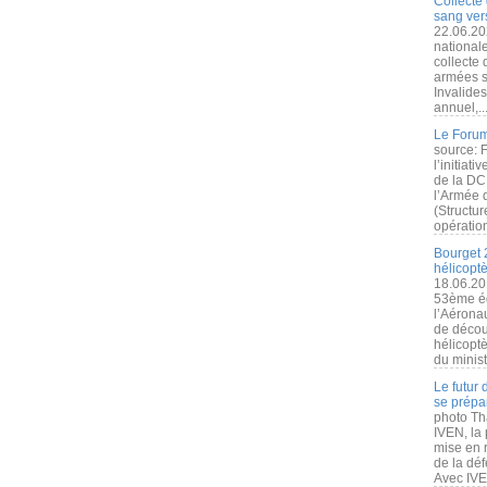
Collecte 
sang vers
22.06.20
nationale
collecte
armées s
Invalide
annuel,..
Le Forum
source: 
l’initiat
de la DC
l’Armée 
(Structur
opération
Bourget 
hélicopt
18.06.20
53ème éd
l’Aérona
de découv
hélicopt
du minist
Le futur
se prépa
photo Th
IVEN, la 
mise en r
de la dé
Avec IVEN