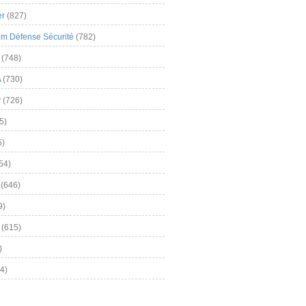
er
(827)
m Défense Sécurité
(782)
(748)
A
(730)
y
(726)
5)
5)
54)
(646)
9)
(615)
)
4)