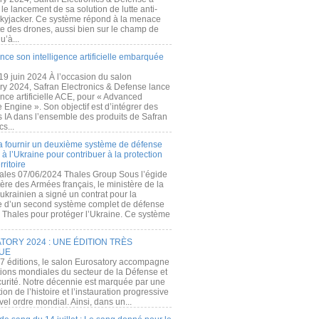
e lancement de sa solution de lutte anti-
kyjacker. Ce système répond à la menace
te des drones, aussi bien sur le champ de
u’à...
nce son intelligence artificielle embarquée
 19 juin 2024 À l’occasion du salon
ry 2024, Safran Electronics & Defense lance
gence artificielle ACE, pour « Advanced
 Engine ». Son objectif est d’intégrer des
s IA dans l’ensemble des produits de Safran
cs...
a fournir un deuxième système de défense
à l’Ukraine pour contribuer à la protection
rritoire
ales 07/06/2024 Thales Group Sous l’égide
ère des Armées français, le ministère de la
ukrainien a signé un contrat pour la
re d’un second système complet de défense
 Thales pour protéger l’Ukraine. Ce système
ORY 2024 : UNE ÉDITION TRÈS
UE
7 éditions, le salon Eurosatory accompagne
tions mondiales du secteur de la Défense et
curité. Notre décennie est marquée par une
ion de l’histoire et l’instauration progressive
el ordre mondial. Ainsi, dans un...