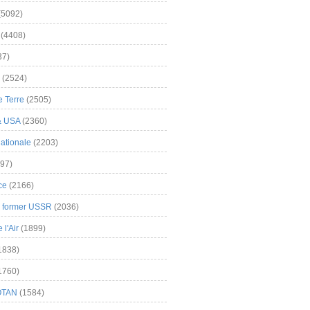
(5092)
(4408)
37)
(2524)
 Terre
(2505)
& USA
(2360)
ationale
(2203)
97)
ce
(2166)
& former USSR
(2036)
l'Air
(1899)
1838)
1760)
OTAN
(1584)