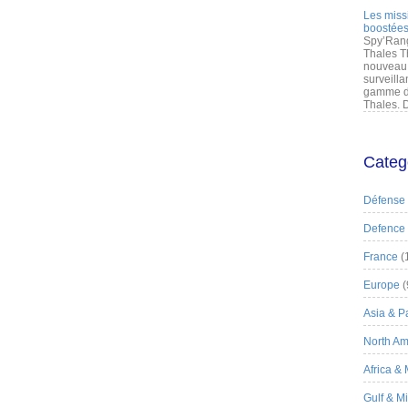
Les miss
boostées
Spy’Rang
Thales T
nouveau 
surveilla
gamme de
Thales. D
Categ
Défense
Defence
France
(
Europe
(
Asia & Pa
North Am
Africa &
Gulf & M