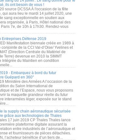
de sang du 14 juillet : Le sang donné pour le
é, ils ont besoin de vous !
20 source DCSSA À l'occasion de la fête
, qui aura lieu le mardi 14 juillet 2020, une
 de sang exceptionnelle en soutien aux
era organisée, à Paris, Hôtel national des
s Paris 7e, de 10h à 17h30. Rendez-vous
.
 Entreprises Défense 2019
FED Manifestation biennale créée en 1989 à
ive conjointe de la CCI Val-d’Oise/ Yvelines et
MAT (Direction Centrale du Matériel de
de Terre) devenue en 2010 la SIMMT
e Intégrée du Maintien en condition
nelle...
2019 - Embarquez à bord du futur
ère Guépard en 360°
19 Ministère des Armées A l’occasion de la
ition du Salon International de
utique et de l’Espace, nous vous proposons
rir la maquette grandeur réelle du futur
ère interarmées léger, exposée sur le stand
ère...
 de la supply chain aéronautique sécurisée
re grâce aux technologies de Thales
ales 17 juin 2019 CP Thales Thales lance
première plateforme digitale assurant la
elation entre industriels de l’aéronautique et
fense et fournisseurs de pièces détachées.
, l’acheteur bénéficie d’un tiers de...