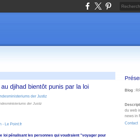
Prése
u djihad bientôt punis par la loi
Blog
: R
desministeriums der Justiz
Descrip
du web i
news in 
Contact
 - Le Point.fr
ne loi pénalisant les personnes qui voudraient "voyager pour