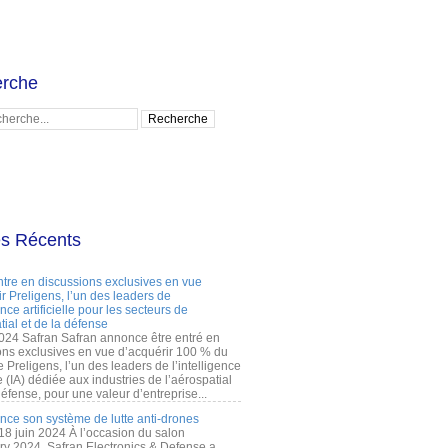
rche
es Récents
ntre en discussions exclusives en vue
r Preligens, l’un des leaders de
gence artificielle pour les secteurs de
tial et de la défense
2024 Safran Safran annonce être entré en
ons exclusives en vue d’acquérir 100 % du
e Preligens, l’un des leaders de l’intelligence
lle (IA) dédiée aux industries de l’aérospatial
défense, pour une valeur d’entreprise...
ance son système de lutte anti-drones
 18 juin 2024 À l’occasion du salon
ry 2024, Safran Electronics & Defense a