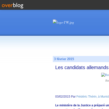
3 février 2015
Les candidats allemands a
Bun
03/02/2015 Par
Frédéric Thérin, à Munich
Le ministère de la Justice a préparé u