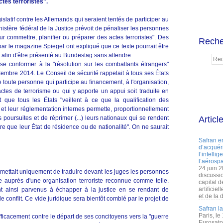
tes terroristes".
islatif contre les Allemands qui seraient tentés de participer au
inistère fédéral de la Justice prévoit de pénaliser les personnes
r commettre, planifier ou préparer des actes terroristes". Des
Reche
r le magazine Spiegel ont expliqué que ce texte pourrait être
fin d'être présenté au Bundestag sans attendre.
se conformer à la "résolution sur les combattants étrangers"
tembre 2014. Le Conseil de sécurité rappelait à tous ses États
 toute personne qui participe au financement, à l'organisation,
actes de terrorisme ou qui y apporte un appui soit traduite en
t que tous les États "veillent à ce que la qualification des
n et leur réglementation internes permette, proportionnellement
es poursuites et de réprimer (...) leurs nationaux qui se rendent
Articl
re que leur État de résidence ou de nationalité". On ne saurait
Safran e
d’acquéri
l’intelli
l’aérospa
24 juin 
rmettait uniquement de traduire devant les juges les personnes
discussi
re auprès d'une organisation terroriste reconnue comme telle.
capital d
artificie
t ainsi parvenus à échapper à la justice en se rendant de
et de la 
onflit. Ce vide juridique sera bientôt comblé par le projet de
Safran l
Paris, le
efficacement contre le départ de ses concitoyens vers la "guerre
Eurosato