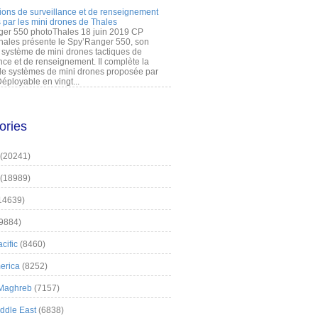
ions de surveillance et de renseignement
 par les mini drones de Thales
er 550 photoThales 18 juin 2019 CP
hales présente le Spy’Ranger 550, son
système de mini drones tactiques de
nce et de renseignement. Il complète la
 systèmes de mini drones proposée par
éployable en vingt...
ories
(20241)
(18989)
14639)
9884)
cific
(8460)
erica
(8252)
 Maghreb
(7157)
iddle East
(6838)