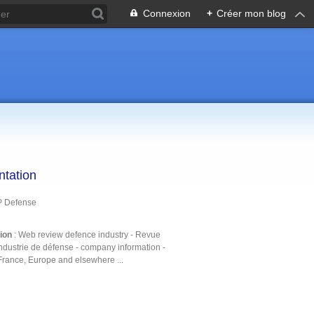
Connexion
+
Créer mon blog
ntation
P Defense
tion
: Web review defence industry - Revue
ndustrie de défense - company information -
France, Europe and elsewhere ...