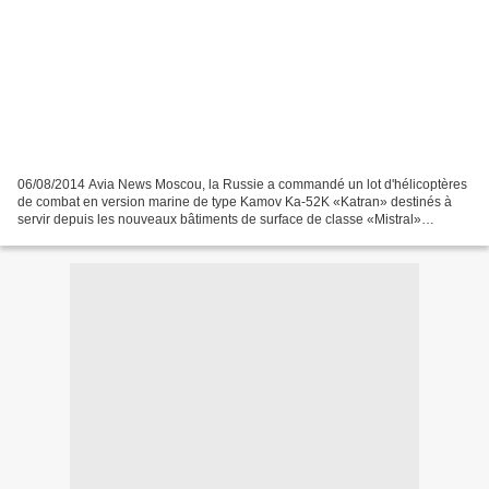
06/08/2014 Avia News Moscou, la Russie a commandé un lot d'hélicoptères
de combat en version marine de type Kamov Ka-52K «Katran» destinés à
servir depuis les nouveaux bâtiments de surface de classe «Mistral»
commandé à la France. La Russie a commandé...