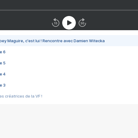
bey Maguire, c'est lui ! Rencontre avec Damien Witecka
e 6
e 5
e 4
e 3
s créatrices de la VF !
e 2
e 1
e Mektoub My Love arrive enfin ! Rencontre avec Shaïn Boumedine et Sal