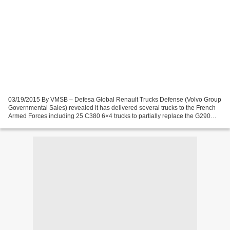
03/19/2015 By VMSB – Defesa Global Renault Trucks Defense (Volvo Group
Governmental Sales) revealed it has delivered several trucks to the French
Armed Forces including 25 C380 6×4 trucks to partially replace the G290
VTL truck with further 20 soon to...