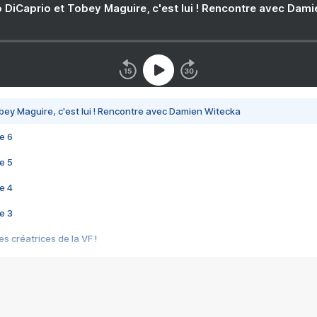
 DiCaprio et Tobey Maguire, c'est lui ! Rencontre avec Dam
bey Maguire, c'est lui ! Rencontre avec Damien Witecka
e 6
e 5
e 4
e 3
s créatrices de la VF !
e 2
e 1
e Mektoub My Love arrive enfin ! Rencontre avec Shaïn Boumedine et Sal