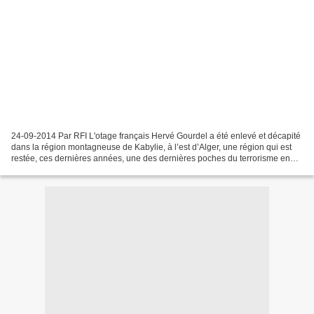
24-09-2014 Par RFI L'otage français Hervé Gourdel a été enlevé et décapité
dans la région montagneuse de Kabylie, à l’est d’Alger, une région qui est
restée, ces dernières années, une des dernières poches du terrorisme en
Algérie. Les actes de banditisme...