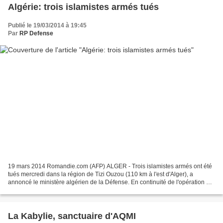
Algérie: trois islamistes armés tués
Publié le 19/03/2014 à 19:45
Par
RP Defense
19 mars 2014 Romandie.com (AFP) ALGER - Trois islamistes armés ont été
tués mercredi dans la région de Tizi Ouzou (110 km à l'est d'Alger), a
annoncé le ministère algérien de la Défense. En continuité de l'opération de
ratissage entamée dans la zone d'Aghribs...
La Kabylie, sanctuaire d'AQMI