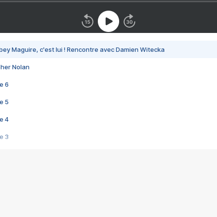
bey Maguire, c'est lui ! Rencontre avec Damien Witecka
pher Nolan
e 6
e 5
e 4
e 3
s créatrices de la VF !
e 2
e 1
e Mektoub My Love arrive enfin ! Rencontre avec Shaïn Boumedine et Sal