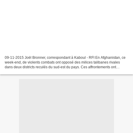
09-11-2015 Joël Bronner, correspondant à Kaboul - RFI En Afghanistan, ce
week-end, de violents combats ont opposé des milices talibanes rivales
dans deux districts reculés du sud-est du pays. Ces affrontements ont
semble-t-il fait plusieurs dizaines de...