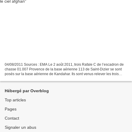
04/08/2011 Sources : EMA Le 2 août 2011, trois Rafale C de l’escadron de
chasse 01.007 Provence de la base aérienne 113 de Saint-Dizier se sont
posés sur la base aérienne de Kandahar. Ils sont venus relever les trois
Mirage F1 CR de l’escadron de chasse...
Hébergé par Overblog
Top articles
Pages
Contact
Signaler un abus