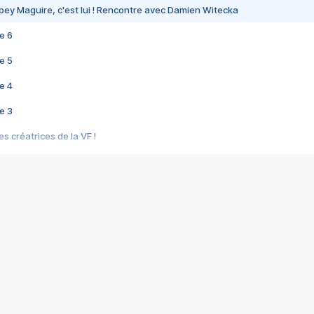
bey Maguire, c'est lui ! Rencontre avec Damien Witecka
e 6
e 5
e 4
e 3
s créatrices de la VF !
e 2
e 1
e Mektoub My Love arrive enfin ! Rencontre avec Shaïn Boumedine et Sal
i : après Toni en famille
elle réalise le bouleversant Dites lui que je l'aime
ais ! Rencontre autour de Vie privée de Rebecca Zlotowski
 de Marguerite, Grave... Rencontre avec Ella Rumpf