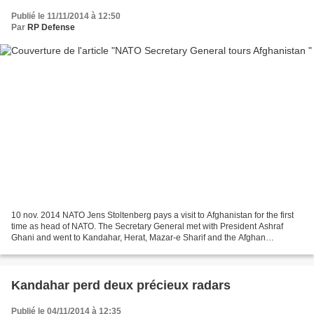
Publié le 11/11/2014 à 12:50
Par
RP Defense
10 nov. 2014 NATO Jens Stoltenberg pays a visit to Afghanistan for the first
time as head of NATO. The Secretary General met with President Ashraf
Ghani and went to Kandahar, Herat, Mazar-e Sharif and the Afghan
commando base in Kabul, to pay tribute...
Kandahar perd deux précieux radars
Publié le 04/11/2014 à 12:35