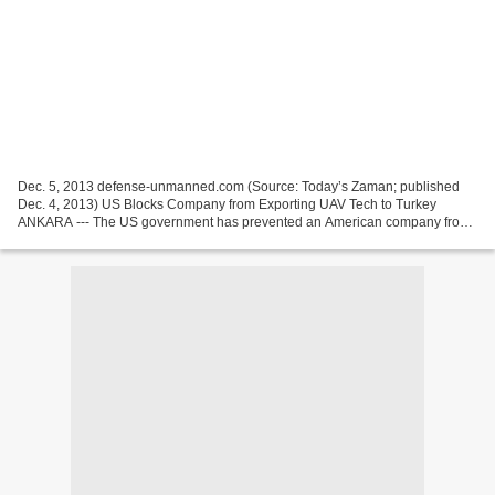
Dec. 5, 2013 defense-unmanned.com (Source: Today’s Zaman; published
Dec. 4, 2013) US Blocks Company from Exporting UAV Tech to Turkey
ANKARA --- The US government has prevented an American company from
exporting camera systems and laser pointers to a...