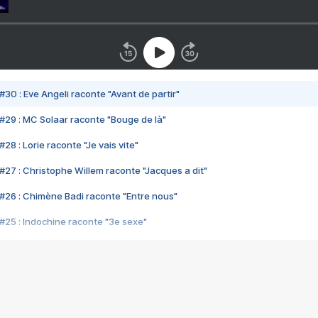
#30 : Eve Angeli raconte "Avant de partir"
#29 : MC Solaar raconte "Bouge de là"
28 : Lorie raconte "Je vais vite"
#27 : Christophe Willem raconte "Jacques a dit"
#26 : Chimène Badi raconte "Entre nous"
#25 : Indochine raconte "3e sexe"
#24 : Zaho raconte "C'est chelou"
#23 : Patrick Bruel raconte "Au café des délices"
#22 : Kyo raconte "Le chemin"