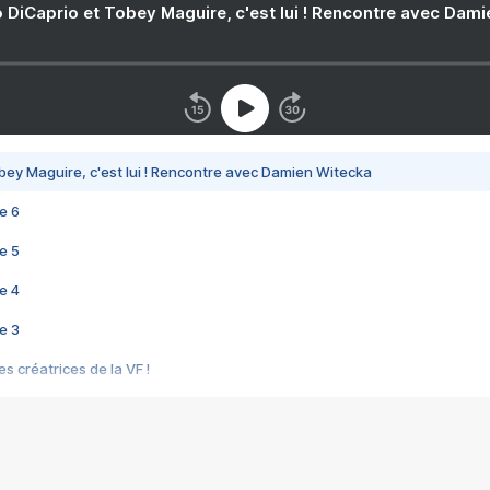
 DiCaprio et Tobey Maguire, c'est lui ! Rencontre avec Dam
bey Maguire, c'est lui ! Rencontre avec Damien Witecka
e 6
e 5
e 4
e 3
s créatrices de la VF !
e 2
e 1
e Mektoub My Love arrive enfin ! Rencontre avec Shaïn Boumedine et Sal