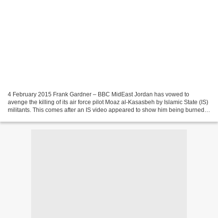
4 February 2015 Frank Gardner – BBC MidEast Jordan has vowed to
avenge the killing of its air force pilot Moaz al-Kasasbeh by Islamic State (IS)
militants. This comes after an IS video appeared to show him being burned
alive. Jordan confirmed the death,...