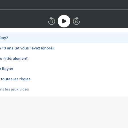
 DayZ
 a 13 ans (et vous l'avez ignoré)
e (littéralement)
im Rayan
 toutes les règles
s les jeux vidéo
us choquant de Rockstar ? - Le scandale BULLY
e plus moche de Steam
du RÊVE tourne au CAUCHEMAR