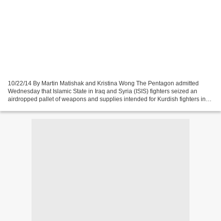
10/22/14 By Martin Matishak and Kristina Wong The Pentagon admitted
Wednesday that Islamic State in Iraq and Syria (ISIS) fighters seized an
airdropped pallet of weapons and supplies intended for Kurdish fighters in
Kobani. U.S. aircraft dropped 28 bundles...