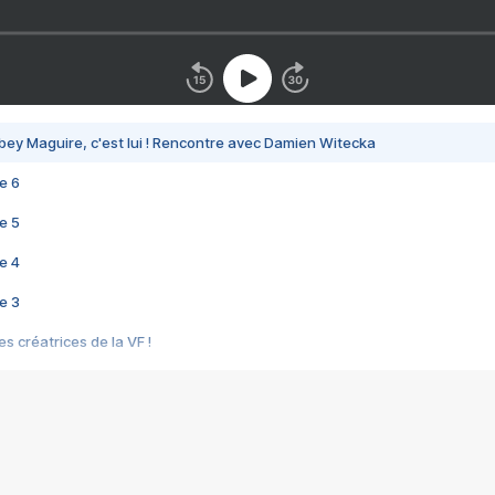
bey Maguire, c'est lui ! Rencontre avec Damien Witecka
e 6
e 5
e 4
e 3
s créatrices de la VF !
e 2
e 1
e Mektoub My Love arrive enfin ! Rencontre avec Shaïn Boumedine et Sal