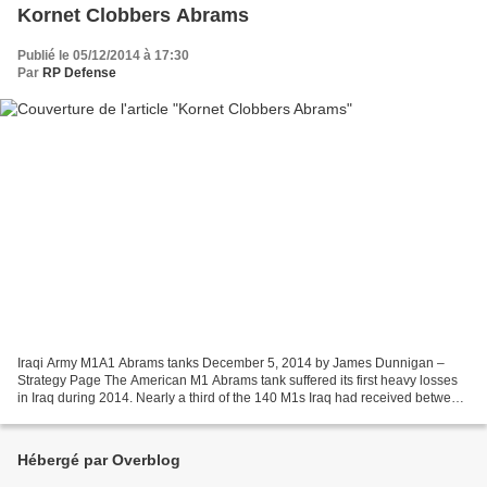
Kornet Clobbers Abrams
Publié le 05/12/2014 à 17:30
Par
RP Defense
Iraqi Army M1A1 Abrams tanks December 5, 2014 by James Dunnigan –
Strategy Page The American M1 Abrams tank suffered its first heavy losses
in Iraq during 2014. Nearly a third of the 140 M1s Iraq had received between
2010 and 2012 have been destroyed...
Hébergé par Overblog