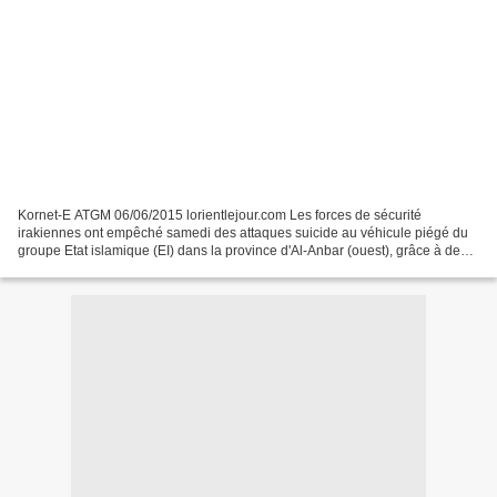
Kornet-E ATGM 06/06/2015 lorientlejour.com Les forces de sécurité
irakiennes ont empêché samedi des attaques suicide au véhicule piégé du
groupe Etat islamique (EI) dans la province d'Al-Anbar (ouest), grâce à des
missiles antichars, a indiqué samedi...