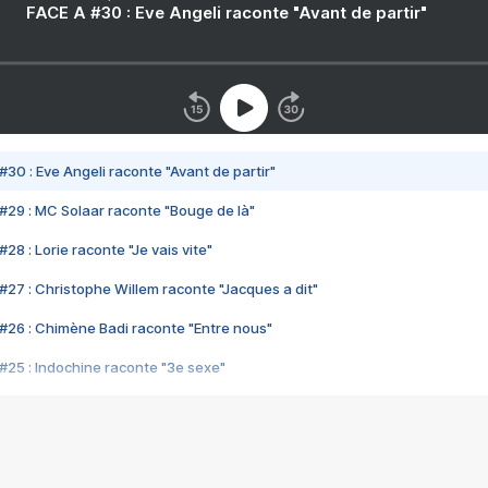
FACE A #30 : Eve Angeli raconte "Avant de partir"
#30 : Eve Angeli raconte "Avant de partir"
#29 : MC Solaar raconte "Bouge de là"
28 : Lorie raconte "Je vais vite"
#27 : Christophe Willem raconte "Jacques a dit"
#26 : Chimène Badi raconte "Entre nous"
#25 : Indochine raconte "3e sexe"
#24 : Zaho raconte "C'est chelou"
#23 : Patrick Bruel raconte "Au café des délices"
#22 : Kyo raconte "Le chemin"