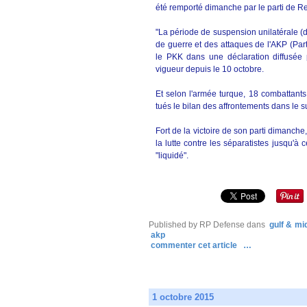
été remporté dimanche par le parti de R
"La période de suspension unilatérale (de
de guerre et des attaques de l'AKP (Part
le PKK dans une déclaration diffusée 
vigueur depuis le 10 octobre.
Et selon l'armée turque, 18 combattants
tués le bilan des affrontements dans le 
Fort de la victoire de son parti dimanch
la lutte contre les séparatistes jusqu'à 
"liquidé".
Published by RP Defense
dans
gulf & mi
akp
commenter cet article
…
1 octobre 2015