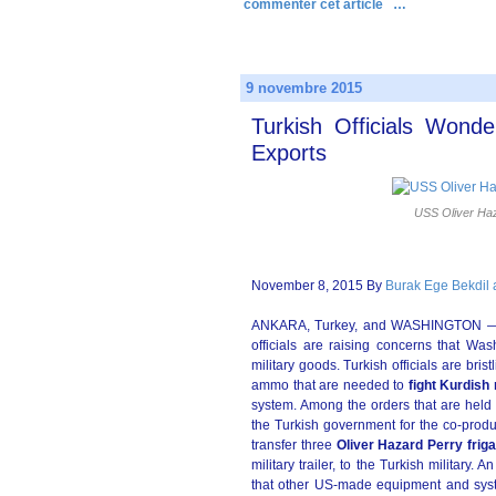
commenter cet article
…
9 novembre 2015
Turkish Officials Won
Exports
USS Oliver Haz
November 8, 2015 By
Burak Ege Bekdil
ANKARA, Turkey, and WASHINGTON — As t
officials are raising concerns that Was
military goods. Turkish officials are bri
ammo that are needed to
fight Kurdish 
system. Among the orders that are held
the Turkish government for the co-product
transfer three
Oliver Hazard Perry frig
military trailer, to the Turkish military.
that other US-made equipment and sys