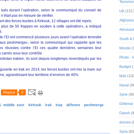
Terroris
é tués durant l’opération, selon le communiqué du conseil de
UK
(151
 n’était pas en mesure de vérifier.
Afghanist
des forces kurdes à Kirkouk, 12 villages ont été repris.
é plus de 50 frappes en soutien à cette opération», a indiqué
Aéronau
é.
e l’EI ont commencé plusieurs jours avant l’opération terrestre
South & 
 aux peshmerga», selon le communiqué qui rappelle que les
ns réussies contre l’EI ces quatre dernières semaines leur
Missile
(
carrés sous leur contrôle.
Photo - 
Kurdistan irakien, ils sont depuis longtemps revendiqués par les
Budget
(
lgurante en Irak en 2014, les forces kurdes ont mis la main sur
ne, agrandissant leur territoire d’environ de 40%.
Mali
(100
Naval
(9
Repost
0
Syrie
(96
Défense 
& middle east
kirkouk
irak
iraq
défense
peshmerga
Daesh
(8
drones
(
Syria
(83