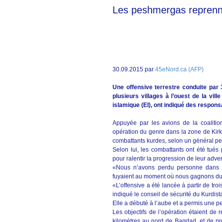
Les peshmergas reprenne
30.09.2015 par
45eNord.ca (AFP)
Une offensive terrestre conduite par
plusieurs villages à l’ouest de la vil
islamique (EI), ont indiqué des respons
Appuyée par les avions de la coalition
opération du genre dans la zone de Kirk
combattants kurdes, selon un général pe
Selon lui, les combattants ont été tués 
pour ralentir la progression de leur adver
«Nous n’avons perdu personne dans des
fuyaient au moment où nous gagnons du te
«L’offensive a été lancée à partir de tr
indiqué le conseil de sécurité du Kurdi
Elle a débuté à l’aube et a permis une 
Les objectifs de l’opération étaient de r
kilomètres au nord de Bagdad, et de pr