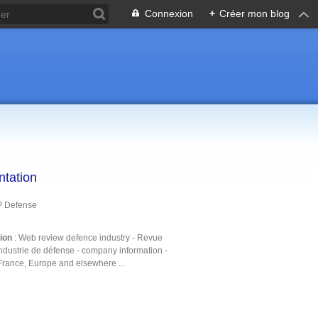
Connexion
+
Créer mon blog
ntation
P Defense
tion
: Web review defence industry - Revue
ndustrie de défense - company information -
France, Europe and elsewhere ...