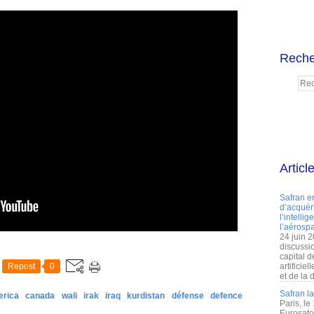
Reche
Articl
Safran e
d’acquéri
l’intelli
l’aérospa
24 juin 
discussi
capital d
Repost
0
artificie
et de la 
Safran l
erica
canada
wali
irak
iraq
kurdistan
défense
defence
Paris, le
Eurosato