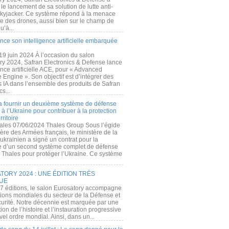
e lancement de sa solution de lutte anti-
kyjacker. Ce système répond à la menace
te des drones, aussi bien sur le champ de
u’à...
nce son intelligence artificielle embarquée
 19 juin 2024 À l’occasion du salon
ry 2024, Safran Electronics & Defense lance
gence artificielle ACE, pour « Advanced
 Engine ». Son objectif est d’intégrer des
s IA dans l’ensemble des produits de Safran
cs...
a fournir un deuxième système de défense
à l’Ukraine pour contribuer à la protection
rritoire
ales 07/06/2024 Thales Group Sous l’égide
ère des Armées français, le ministère de la
ukrainien a signé un contrat pour la
re d’un second système complet de défense
 Thales pour protéger l’Ukraine. Ce système
ORY 2024 : UNE ÉDITION TRÈS
UE
7 éditions, le salon Eurosatory accompagne
tions mondiales du secteur de la Défense et
curité. Notre décennie est marquée par une
ion de l’histoire et l’instauration progressive
el ordre mondial. Ainsi, dans un...