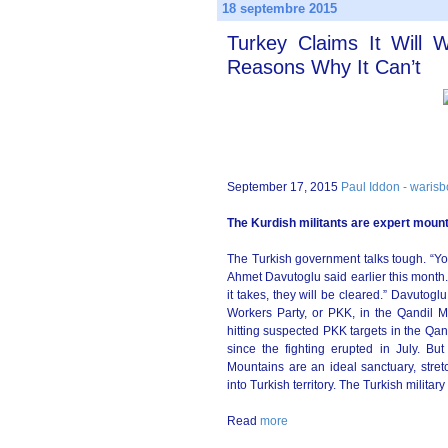
18 septembre 2015
Turkey Claims It Will 
Reasons Why It Can’t
September 17, 2015
Paul Iddon - waris
The Kurdish militants are expert mount
The Turkish government talks tough. “Yo
Ahmet Davutoglu said earlier this month.
it takes, they will be cleared.” Davutog
Workers Party, or PKK, in the Qandil M
hitting suspected PKK targets in the Qa
since the fighting erupted in July. Bu
Mountains are an ideal sanctuary, stret
into Turkish territory. The Turkish military
Read
more