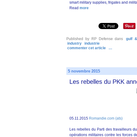
smart military supplies, frigates and milita
Read
more
Published by RP Defense
dans
gulf 
industry
industrie
commenter cet article
…
5 novembre 2015
Les rebelles du PKK annon
05.11.2015
Romandie.com (ats)
Les rebelles du Parti des travailleurs d
opérations militaires contre les forces d