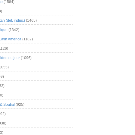
me
(1584)
3)
an (def. indus.)
(1465)
tique
(1342)
Latin America
(1182)
1126)
Video du jour
(1096)
1055)
9)
63)
0)
& Spatial
(925)
92)
838)
3)