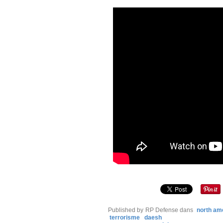
Published by RP Defense
dans
north am
terrorisme
daesh