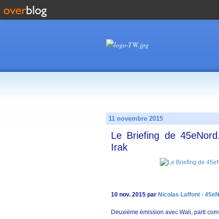
11 novembre 2015
Le Briefing de 45eNord.
Irak
10 nov. 2015 par
Nicolas Laffont - 45e
Deuxième émission avec Wali, parti comba