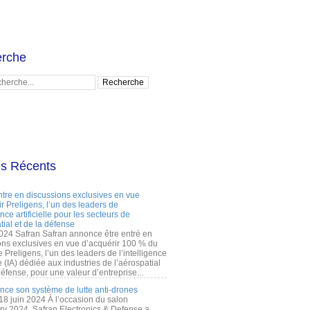
rche
es Récents
ntre en discussions exclusives en vue
r Preligens, l’un des leaders de
gence artificielle pour les secteurs de
tial et de la défense
2024 Safran Safran annonce être entré en
ons exclusives en vue d’acquérir 100 % du
e Preligens, l’un des leaders de l’intelligence
lle (IA) dédiée aux industries de l’aérospatial
défense, pour une valeur d’entreprise...
ance son système de lutte anti-drones
 18 juin 2024 À l’occasion du salon
ry 2024, Safran Electronics & Defense a