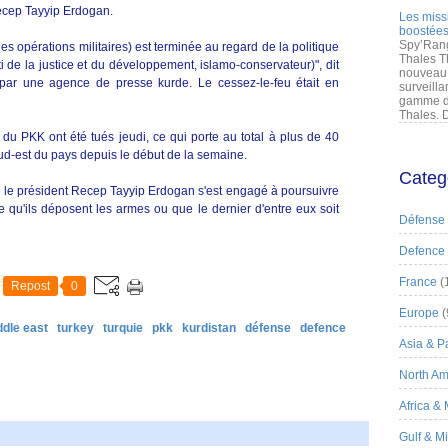
ecep Tayyip Erdogan.
Les miss
boostées
Spy’Rang
s opérations militaires) est terminée au regard de la politique
Thales T
i de la justice et du développement, islamo-conservateur)", dit
nouveau 
par une agence de presse kurde. Le cessez-le-feu était en
surveilla
gamme de
Thales. D
 du PKK ont été tués jeudi, ce qui porte au total à plus de 40
sud-est du pays depuis le début de la semaine.
Categ
e, le président Recep Tayyip Erdogan s'est engagé à poursuivre
ce qu'ils déposent les armes ou que le dernier d'entre eux soit
Défense
Defence
France
(
Repost
0
Europe
(
ddle east
turkey
turquie
pkk
kurdistan
défense
defence
Asia & Pa
North Am
Africa &
Gulf & M