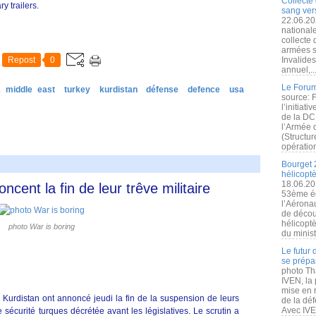
Collecte 
ry trailers.
sang vers
22.06.20
nationale
collecte
armées s
Repost
0
Invalide
annuel,..
Le Forum
& middle east
turkey
kurdistan
défense
defence
usa
source: 
l’initiat
de la DC
l’Armée 
(Structur
opération
Bourget 
hélicopt
18.06.20
cent la fin de leur trêve militaire
53ème éd
l’Aérona
de découv
hélicopt
photo War is boring
du minist
Le futur
se prépa
photo Th
IVEN, la 
mise en r
u Kurdistan ont annoncé jeudi la fin de la suspension de leurs
de la dé
Avec IVEN
e sécurité turques décrétée avant les législatives. Le scrutin a