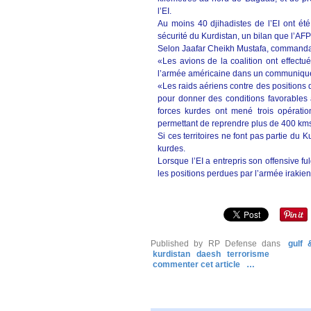
l’EI.
Au moins 40 djihadistes de l’EI ont ét
sécurité du Kurdistan, un bilan que l’AFP
Selon Jaafar Cheikh Mustafa, commandant 
«Les avions de la coalition ont effectu
l’armée américaine dans un communiqu
«Les raids aériens contre des positions d
pour donner des conditions favorables
forces kurdes ont mené trois opératio
permettant de reprendre plus de 400 kms 
Si ces territoires ne font pas partie du 
kurdes.
Lorsque l’EI a entrepris son offensive fu
les positions perdues par l’armée irakien
Published by RP Defense
dans
gulf 
kurdistan
daesh
terrorisme
commenter cet article
…