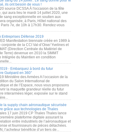
de sang du 14 juillet : Le sang donné pour le
é, ils ont besoin de vous !
20 source DCSSA À l'occasion de la fête
, qui aura lieu le mardi 14 juillet 2020, une
 de sang exceptionnelle en soutien aux
era organisée, à Paris, Hôtel national des
s Paris 7e, de 10h à 17h30. Rendez-vous
.
 Entreprises Défense 2019
FED Manifestation biennale créée en 1989 à
ive conjointe de la CCI Val-d’Oise/ Yvelines et
MAT (Direction Centrale du Matériel de
de Terre) devenue en 2010 la SIMMT
e Intégrée du Maintien en condition
nelle...
2019 - Embarquez à bord du futur
ère Guépard en 360°
19 Ministère des Armées A l’occasion de la
ition du Salon International de
utique et de l’Espace, nous vous proposons
rir la maquette grandeur réelle du futur
ère interarmées léger, exposée sur le stand
ère...
 de la supply chain aéronautique sécurisée
re grâce aux technologies de Thales
ales 17 juin 2019 CP Thales Thales lance
première plateforme digitale assurant la
elation entre industriels de l’aéronautique et
fense et fournisseurs de pièces détachées.
, l’acheteur bénéficie d’un tiers de...