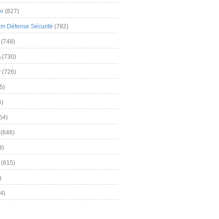
er
(827)
m Défense Sécurité
(782)
(748)
A
(730)
y
(726)
5)
5)
54)
(646)
9)
(615)
)
4)