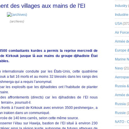
nt des villages aux mains de l’EI
Industry
Industrie
(archives)
USA
(37
Air Force
Armée de
Europe 
 3500 combattants kurdes a permis la reprise mercredi de
le de Kirkouk jusque là aux mains du groupe djihadiste État
Marine N
ables.
Navy
(21
 internationale conduite par les États-Unis, cette quatrième
ouk a fait 16 morts et au moins 32 blessés dans les rangs des
Aerospa
shmerga qui a requis l’anonymat.
Russia 
par les explosifs que les djihadistes ont l’habitude de planter
saire.
Armée de 
 affrontements (directs) car les djihadistes de l’EI nous
rrain», poursuit-il.
Russia
(
ois fronts à l’ouest de Kirkouk avec environ 3500 peshmerga», a
stan irakien dans un communiqué.
Russie
(
percée de 140 kms carrés, selon cette même source.
NATO - 
esserrer l’étau sur Hawija, bastion de l’EI situé à environ 230
otéger ainsi la région kurde autonome de futures attaques de