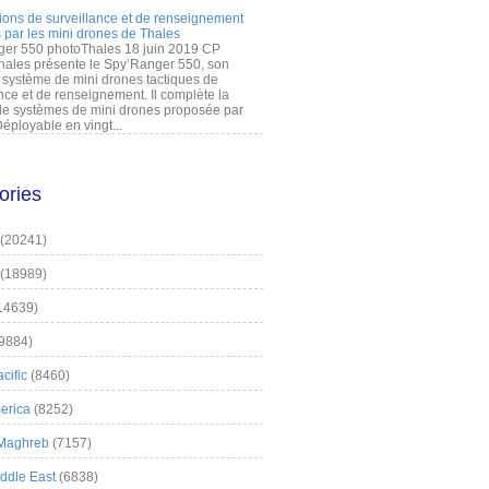
ions de surveillance et de renseignement
 par les mini drones de Thales
er 550 photoThales 18 juin 2019 CP
hales présente le Spy’Ranger 550, son
système de mini drones tactiques de
nce et de renseignement. Il complète la
 systèmes de mini drones proposée par
éployable en vingt...
ories
(20241)
(18989)
14639)
9884)
cific
(8460)
erica
(8252)
 Maghreb
(7157)
iddle East
(6838)