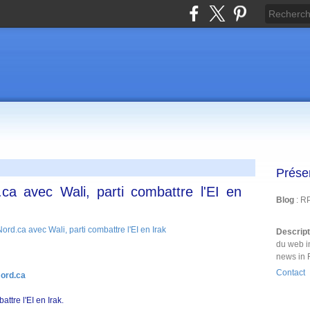
Prése
ca avec Wali, parti combattre l'EI en
Blog
: R
Descrip
du web i
news in 
Contact
Nord.ca
ttre l'EI en Irak.