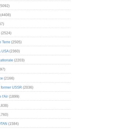
(5092)
(4408)
37)
(2524)
 Terre
(2505)
& USA
(2360)
ationale
(2203)
97)
ce
(2166)
& former USSR
(2036)
l'Air
(1899)
1838)
1760)
OTAN
(1584)