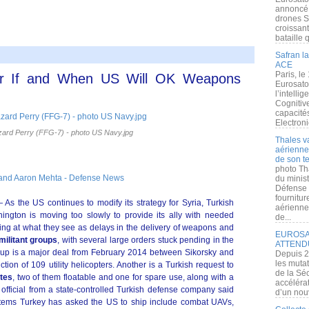
annoncé l
drones S
croissan
bataille q
Safran la
ACE
Paris, le
der If and When US Will OK Weapons
Eurosato
l’intelli
Cognitive
capacité
Electroni
ard Perry (FFG-7) - photo US Navy.jpg
Thales v
aérienne 
de son te
photo Th
 and Aaron Mehta - Defense News
du minist
Défense 
fournitu
he US continues to modify its strategy for Syria, Turkish
aérienne
hington is moving too slowly to provide its ally with needed
de...
stling at what they see as delays in the delivery of weapons and
EUROSAT
militant groups
, with several large orders stuck pending in the
ATTEND
 up is a major deal from February 2014 between Sikorsky and
Depuis 2
les muta
ion of 109 utility helicopters. Another is a Turkish request to
de la Sé
ates
, two of them floatable and one for spare use, along with a
accélérat
 An official from a state-controlled Turkish defense company said
d’un nouv
tems Turkey has asked the US to ship include combat UAVs,