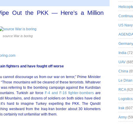
Helicopt
Wipe Out the PKK — Here’s a Million
Continuu
US Navy
AGEND
source War is boring
German
India
(72
boring.com
UAV
(68
ain fighters and have fought off worse
China
(6
u cannot discourage us from our war on terror,” Prime Minister
Le Drian
 “Those mountains will be cleared of these terrorists. Whatever
lu was referring to the bombing campaign against the Kurdistan
RCA
(62
ountains. Turkish air force
F-4 and F-16 fighter-bombers
are
ndil Mountains, and dozens of soldiers on both sides have died
Logistics
t it’s hard to imagine Turkey expelling the PKK. The Qandil
Irak
(607
ching westward from the Iraq-Iran border about 30 kilometers
 is certainly not unfamiliar with them.
Army
(59