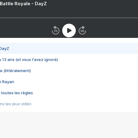
 Battle Royale - DayZ
 DayZ
 a 13 ans (et vous l'avez ignoré)
e (littéralement)
im Rayan
 toutes les règles
s les jeux vidéo
us choquant de Rockstar ? - Le scandale BULLY
e plus moche de Steam
du RÊVE tourne au CAUCHEMAR