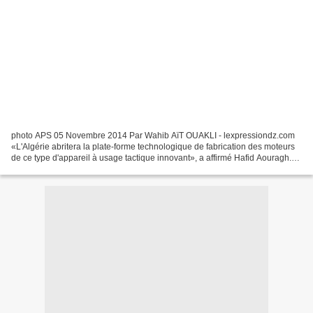
photo APS 05 Novembre 2014 Par Wahib AïT OUAKLI - lexpressiondz.com
«L'Algérie abritera la plate-forme technologique de fabrication des moteurs
de ce type d'appareil à usage tactique innovant», a affirmé Hafid Aouragh.
Le Salon international sur les véhicules...