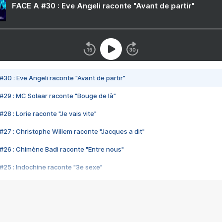
FACE A #30 : Eve Angeli raconte "Avant de partir"
#30 : Eve Angeli raconte "Avant de partir"
#29 : MC Solaar raconte "Bouge de là"
28 : Lorie raconte "Je vais vite"
#27 : Christophe Willem raconte "Jacques a dit"
#26 : Chimène Badi raconte "Entre nous"
#25 : Indochine raconte "3e sexe"
#24 : Zaho raconte "C'est chelou"
#23 : Patrick Bruel raconte "Au café des délices"
#22 : Kyo raconte "Le chemin"