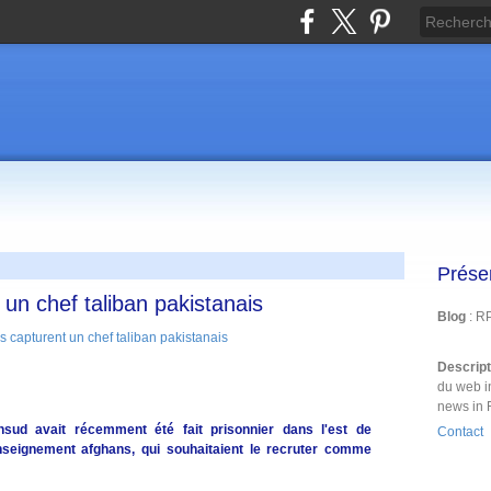
Prése
 un chef taliban pakistanais
Blog
: R
Descrip
du web i
news in 
hsud avait récemment été fait prisonnier dans l'est de
Contact
enseignement afghans, qui souhaitaient le recruter comme