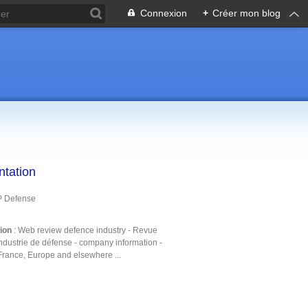
Connexion
+
Créer mon blog
ntation
P Defense
tion
: Web review defence industry - Revue
ndustrie de défense - company information -
France, Europe and elsewhere ...