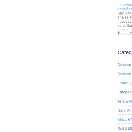
Les miss
boostées
Spy’Rang
Thales T
nouveau 
surveilla
gamme de
Thales. D
Categ
Défense
Defence
France
(
Europe
(
Asia & Pa
North Am
Africa &
Gulf & M