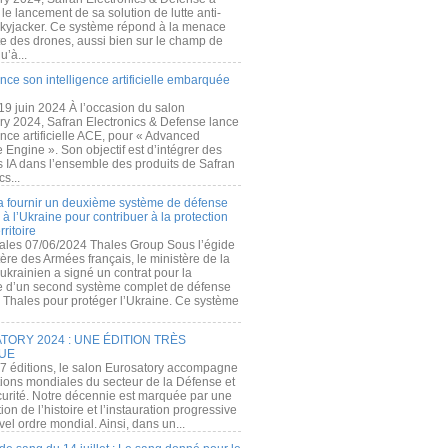
e lancement de sa solution de lutte anti-
kyjacker. Ce système répond à la menace
te des drones, aussi bien sur le champ de
u’à...
nce son intelligence artificielle embarquée
 19 juin 2024 À l’occasion du salon
ry 2024, Safran Electronics & Defense lance
gence artificielle ACE, pour « Advanced
 Engine ». Son objectif est d’intégrer des
s IA dans l’ensemble des produits de Safran
cs...
a fournir un deuxième système de défense
à l’Ukraine pour contribuer à la protection
rritoire
ales 07/06/2024 Thales Group Sous l’égide
ère des Armées français, le ministère de la
ukrainien a signé un contrat pour la
re d’un second système complet de défense
 Thales pour protéger l’Ukraine. Ce système
ORY 2024 : UNE ÉDITION TRÈS
UE
7 éditions, le salon Eurosatory accompagne
tions mondiales du secteur de la Défense et
curité. Notre décennie est marquée par une
ion de l’histoire et l’instauration progressive
el ordre mondial. Ainsi, dans un...