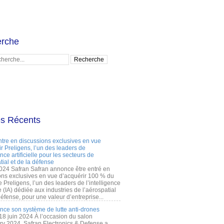
rche
es Récents
ntre en discussions exclusives en vue
r Preligens, l’un des leaders de
gence artificielle pour les secteurs de
tial et de la défense
2024 Safran Safran annonce être entré en
ons exclusives en vue d’acquérir 100 % du
e Preligens, l’un des leaders de l’intelligence
lle (IA) dédiée aux industries de l’aérospatial
défense, pour une valeur d’entreprise...
ance son système de lutte anti-drones
 18 juin 2024 À l’occasion du salon
ry 2024, Safran Electronics & Defense a