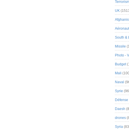
Terroris
UK
(151
Afghanist
Aéronau
South & 
Missile
(
Photo - 
Budget
(
Mali
(100
Naval
(9
Syrie
(96
Défense 
Daesh
(8
drones
(
Syria
(83