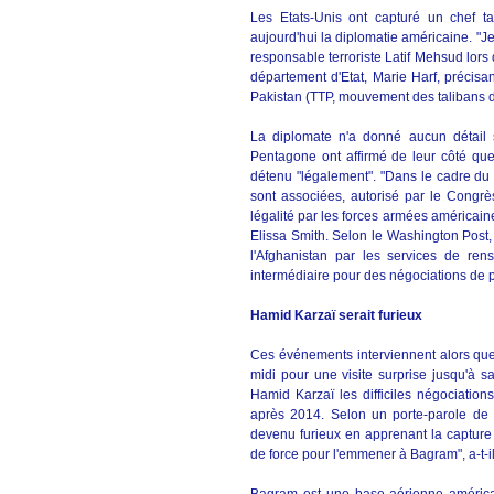
Les Etats-Unis ont capturé un chef ta
aujourd'hui la diplomatie américaine. "J
responsable terroriste Latif Mehsud lors 
département d'Etat, Marie Harf, précisa
Pakistan (TTP, mouvement des talibans d
La diplomate n'a donné aucun détail s
Pentagone ont affirmé de leur côté que
détenu "légalement". "Dans le cadre du co
sont associées, autorisé par le Congrè
légalité par les forces armées américai
Elissa Smith. Selon le Washington Post, 
l'Afghanistan par les services de ren
intermédiaire pour des négociations de p
Hamid Karzaï serait furieux
Ces événements interviennent alors que 
midi pour une visite surprise jusqu'à s
Hamid Karzaï les difficiles négociatio
après 2014. Selon un porte-parole de Ka
devenu furieux en apprenant la capture 
de force pour l'emmener à Bagram", a-t-il