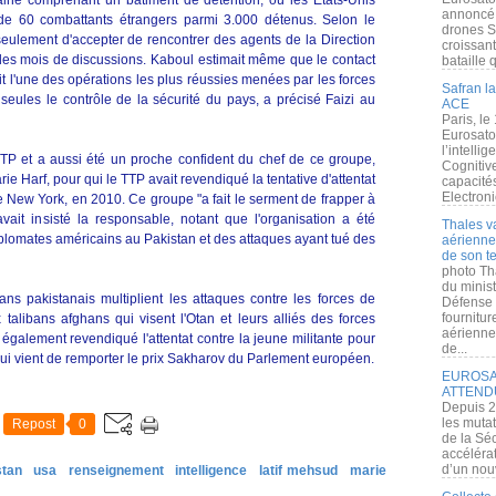
ne comprenant un bâtiment de détention, où les Etats-Unis
annoncé l
s de 60 combattants étrangers parmi 3.000 détenus. Selon le
drones S
eulement d'accepter de rencontrer des agents de la Direction
croissan
des mois de discussions. Kaboul estimait même que le contact
bataille q
ait l'une des opérations les plus réussies menées par les forces
Safran la
eules le contrôle de la sécurité du pays, a précisé Faizi au
ACE
Paris, le
Eurosato
l’intelli
 et a aussi été un proche confident du chef de ce groupe,
Cognitive
ie Harf, pour qui le TTP avait revendiqué la tentative d'attentat
capacité
Electroni
New York, en 2010. Ce groupe "a fait le serment de frapper à
vait insisté la responsable, notant que l'organisation a été
Thales v
diplomates américains au Pakistan et des attaques ayant tué des
aérienne 
de son te
photo Th
du minist
ans pakistanais multiplient les attaques contre les forces de
Défense 
fournitu
 talibans afghans qui visent l'Otan et leurs alliés des forces
aérienne
également revendiqué l'attentat contre la jeune militante pour
de...
 qui vient de remporter le prix Sakharov du Parlement européen.
EUROSAT
ATTEND
Depuis 2
les muta
Repost
0
de la Sé
accélérat
d’un nouv
stan
usa
renseignement
intelligence
latif mehsud
marie