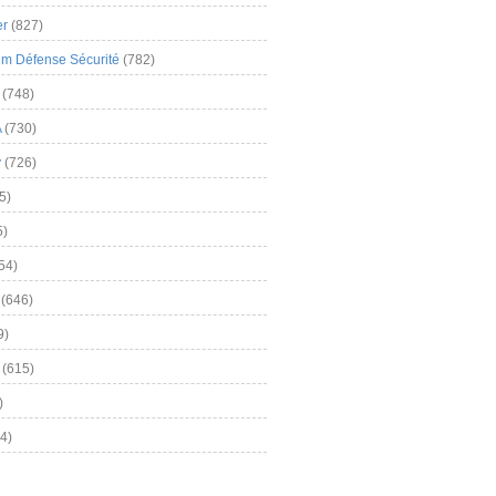
er
(827)
m Défense Sécurité
(782)
(748)
A
(730)
y
(726)
5)
5)
54)
(646)
9)
(615)
)
4)