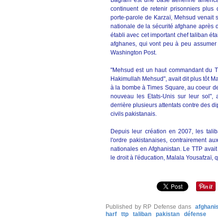
Bagram est une base aérienne américai
continuent de retenir prisonniers plu
porte-parole de Karzaï, Mehsud venait s
nationale de la sécurité afghane après 
établi avec cet important chef taliban ét
afghanes, qui vont peu à peu assumer s
Washington Post.
"Mehsud est un haut commandant du TTP
Hakimullah Mehsud", avait dit plus tôt Mar
à la bombe à Times Square, au coeur de 
nouveau les Etats-Unis sur leur sol", a
derrière plusieurs attentats contre des 
civils pakistanais.
Depuis leur création en 2007, les talib
l'ordre pakistanaises, contrairement aux
nationales en Afghanistan. Le TTP avait 
le droit à l'éducation, Malala Yousafzaï,
Published by RP Defense
dans
afghani
harf
ttp
taliban
pakistan
défense