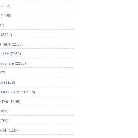
(5092)
(4408)
37)
(2524)
 Terre
(2505)
& USA
(2360)
ationale
(2203)
97)
ce
(2166)
& former USSR
(2036)
l'Air
(1899)
1838)
1760)
OTAN
(1584)