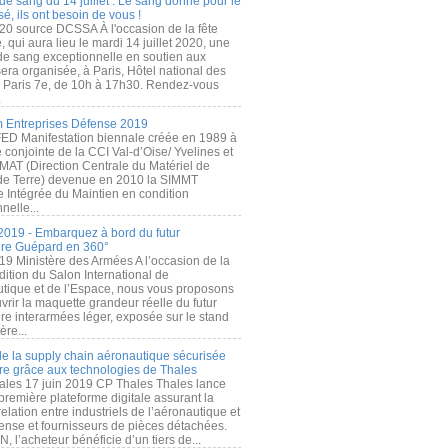
de sang du 14 juillet : Le sang donné pour le
é, ils ont besoin de vous !
20 source DCSSA À l'occasion de la fête
, qui aura lieu le mardi 14 juillet 2020, une
 de sang exceptionnelle en soutien aux
era organisée, à Paris, Hôtel national des
s Paris 7e, de 10h à 17h30. Rendez-vous
.
 Entreprises Défense 2019
FED Manifestation biennale créée en 1989 à
ive conjointe de la CCI Val-d’Oise/ Yvelines et
MAT (Direction Centrale du Matériel de
de Terre) devenue en 2010 la SIMMT
e Intégrée du Maintien en condition
nelle...
2019 - Embarquez à bord du futur
ère Guépard en 360°
19 Ministère des Armées A l’occasion de la
ition du Salon International de
utique et de l’Espace, nous vous proposons
rir la maquette grandeur réelle du futur
ère interarmées léger, exposée sur le stand
ère...
 de la supply chain aéronautique sécurisée
re grâce aux technologies de Thales
ales 17 juin 2019 CP Thales Thales lance
première plateforme digitale assurant la
elation entre industriels de l’aéronautique et
fense et fournisseurs de pièces détachées.
, l’acheteur bénéficie d’un tiers de...