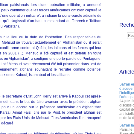
liban pakistanais lors d'une opération militaire, a annoncé
e peux confirmer que les forces américaines ont bien capturé le
d'une opération militaire", a indiqué la porte-parole adjointe du
nt qu'il s'agissait d'un haut commandant du Tehreek-e-Taliban
Reche
u Pakistan).
ur le lieu ou la date de l'opération. Des responsables du
 Mehsud se trouvait actuellement en Afghanistan où il serait
nflit armé contre al-Qaïda, les talibans et les forces qui leur
s en 2001 (...), Mehsud a été capturé et est détenu en toute
nes en Afghanistan", a souligné une porte-parole du Pentagone,
Latif Mehsud avait récemment été fait prisonnier dans l'est de
seignement afghans souhaitant le recruter comme potentiel
Articl
aix entre Kaboul, Islamabad et les talibans.
Safran e
d’acquéri
l’intelli
le secrétaire d'Etat John Kerry est arrivé à Kaboul cet après-
l’aérospa
24 juin 
amedi, dans le but de faire avancer avec le président afghan
discussi
ns pour un accord sur la présence américaine en Afghanistan
capital d
rzaï, Aimal Faizi, cité par le Post, le président afghan est
artificie
par les Etats-Unis de Mehsud: "Les Américains l'ont récupéré
et de la 
 déclaré.
Safran l
Paris, le
Eurosato