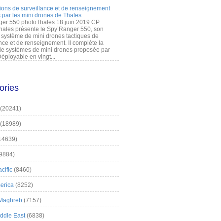
ions de surveillance et de renseignement
 par les mini drones de Thales
er 550 photoThales 18 juin 2019 CP
hales présente le Spy’Ranger 550, son
système de mini drones tactiques de
nce et de renseignement. Il complète la
 systèmes de mini drones proposée par
éployable en vingt...
ories
(20241)
(18989)
14639)
9884)
cific
(8460)
erica
(8252)
 Maghreb
(7157)
iddle East
(6838)