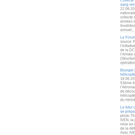
Collecte 
sang vers
22.06.20
nationale
collecte
armées s
Invalide
annuel,..
Le Forum
source: 
l’initiat
de la DC
l’Armée 
(Structur
opération
Bourget 
hélicopt
18.06.20
53ème éd
l’Aérona
de découv
hélicopt
du minist
Le futur
se prépa
photo Th
IVEN, la 
mise en r
de la dé
Avec IVEN