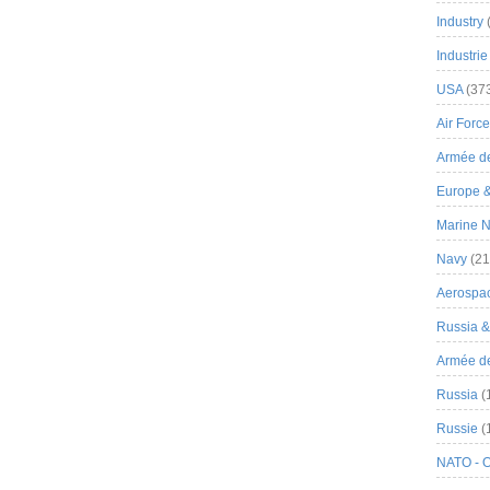
Industry
Industrie
USA
(37
Air Force
Armée de
Europe 
Marine N
Navy
(21
Aerospa
Russia 
Armée de 
Russia
(
Russie
(
NATO - 