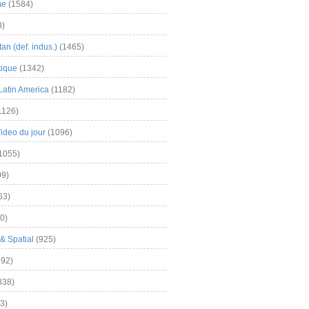
me
(1584)
3)
an (def. indus.)
(1465)
tique
(1342)
Latin America
(1182)
1126)
Video du jour
(1096)
1055)
9)
63)
0)
& Spatial
(925)
92)
838)
3)