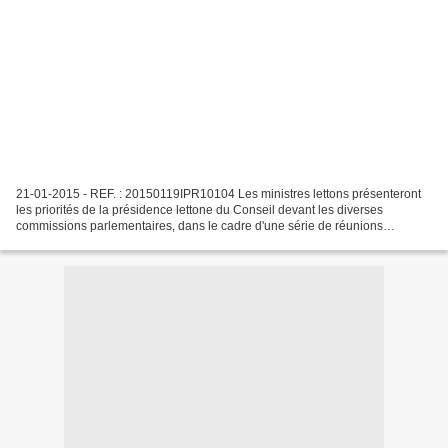
21-01-2015 - REF. : 20150119IPR10104 Les ministres lettons présenteront
les priorités de la présidence lettone du Conseil devant les diverses
commissions parlementaires, dans le cadre d'une série de réunions
organisées pendant les deux dernières semaines...