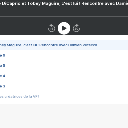
 DiCaprio et Tobey Maguire, c'est lui ! Rencontre avec Dam
bey Maguire, c'est lui ! Rencontre avec Damien Witecka
e 6
e 5
e 4
e 3
s créatrices de la VF !
e 2
e 1
e Mektoub My Love arrive enfin ! Rencontre avec Shaïn Boumedine et Sal