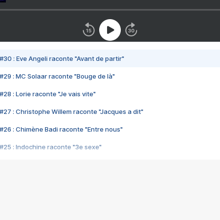
#30 : Eve Angeli raconte "Avant de partir"
#29 : MC Solaar raconte "Bouge de là"
28 : Lorie raconte "Je vais vite"
#27 : Christophe Willem raconte "Jacques a dit"
#26 : Chimène Badi raconte "Entre nous"
#25 : Indochine raconte "3e sexe"
#24 : Zaho raconte "C'est chelou"
#23 : Patrick Bruel raconte "Au café des délices"
#22 : Kyo raconte "Le chemin"
#21 : Nolwenn Leroy raconte "Cassé"