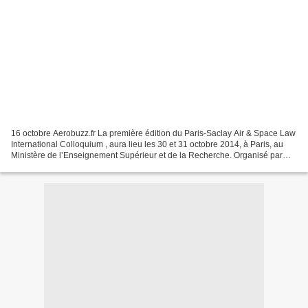
16 octobre Aerobuzz.fr La première édition du Paris-Saclay Air & Space Law
International Colloquium , aura lieu les 30 et 31 octobre 2014, à Paris, au
Ministère de l’Enseignement Supérieur et de la Recherche. Organisé par
l’Institut de Droit de l’Espace,...