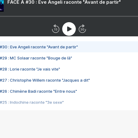
FACE A #30 : Eve Angeli raconte "Avant de partir"
#30 : Eve Angeli raconte "Avant de partir"
#29 : MC Solaar raconte "Bouge de là"
28 : Lorie raconte "Je vais vite"
#27 : Christophe Willem raconte "Jacques a dit"
#26 : Chimène Badi raconte "Entre nous"
#25 : Indochine raconte "3e sexe"
#24 : Zaho raconte "C'est chelou"
#23 : Patrick Bruel raconte "Au café des délices"
#22 : Kyo raconte "Le chemin"