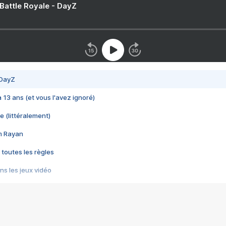
 Battle Royale - DayZ
 DayZ
 a 13 ans (et vous l'avez ignoré)
e (littéralement)
im Rayan
 toutes les règles
s les jeux vidéo
us choquant de Rockstar ? - Le scandale BULLY
e plus moche de Steam
du RÊVE tourne au CAUCHEMAR