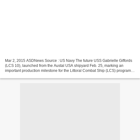
Mar 2, 2015 ASDNews Source : US Navy The future USS Gabrielle Giffords
(LCS 10), launched from the Austal USA shipyard Feb. 25, marking an
important production milestone for the Littoral Combat Ship (LCS) program.
"This third Independence variant ship...