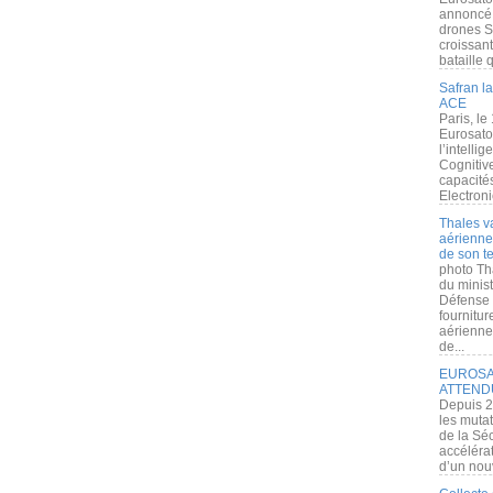
annoncé l
drones S
croissan
bataille q
Safran la
ACE
Paris, le
Eurosato
l’intelli
Cognitive
capacité
Electroni
Thales v
aérienne 
de son te
photo Th
du minist
Défense 
fournitu
aérienne
de...
EUROSAT
ATTEND
Depuis 2
les muta
de la Sé
accélérat
d’un nouv