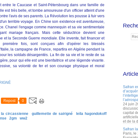
it entre le Caucase et Saint-Pétersbourg dans une famille de
lle est très belle, et tombe amoureuse d'un officier atteint d'une
ontre l'avis de ses parents. La Révolution les pousse à fuir vers
e d'un terrible voyage. En Chine son existence est aventureuse,
Reche
ance. Chanel l'engage comme mannequin et sa vie sentimentale
ant mariage français. Mais cette séductrice devient une
 et la Seconde Guerre mondiale. Elle invente, fait financer et
 première fois, sont conçues afin d'opérer les blessés
'Italie, la campagne de France, repartira en Algérie pendant la
pour les soldats désargentés. La fin de sa vie et le reste de sa
ère, pour qui elle est une bienfaitrice et une légende vivante.
ressive, sa volonté de fer et son courage physique et moral
Articl
IRIGNÉ
Safran e
d’acquéri
l’intelli
l’aérospa
Repost
0
24 juin 
discussi
capital d
la circassienne
guillemette de sairigné
leïla hagondokoff
artificie
ense
2gm
ww2
et de la 
Safran l
Paris, le
Eurosato