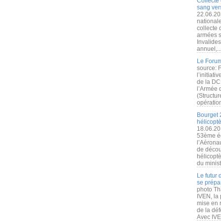
Collecte 
sang vers
22.06.20
nationale
collecte
armées s
Invalide
annuel,..
Le Forum
source: 
l’initiat
de la DC
l’Armée 
(Structur
opération
Bourget 
hélicopt
18.06.20
53ème éd
l’Aérona
de découv
hélicopt
du minist
Le futur
se prépa
photo Th
IVEN, la 
mise en r
de la dé
Avec IVEN