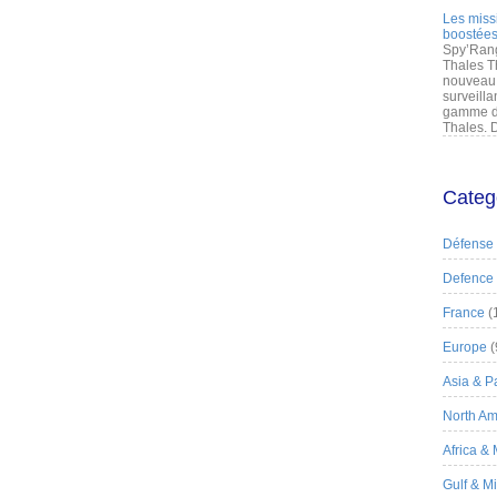
Les miss
boostées
Spy’Rang
Thales T
nouveau 
surveilla
gamme de
Thales. D
Categ
Défense
Defence
France
(
Europe
(
Asia & Pa
North Am
Africa &
Gulf & M