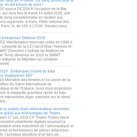
de sang du 14 juillet : Le sang donné pour le
é, ils ont besoin de vous !
20 source DCSSA À l'occasion de la fête
, qui aura lieu le mardi 14 juillet 2020, une
 de sang exceptionnelle en soutien aux
era organisée, à Paris, Hôtel national des
s Paris 7e, de 10h à 17h30. Rendez-vous
.
 Entreprises Défense 2019
FED Manifestation biennale créée en 1989 à
ive conjointe de la CCI Val-d’Oise/ Yvelines et
MAT (Direction Centrale du Matériel de
de Terre) devenue en 2010 la SIMMT
e Intégrée du Maintien en condition
nelle...
2019 - Embarquez à bord du futur
ère Guépard en 360°
19 Ministère des Armées A l’occasion de la
ition du Salon International de
utique et de l’Espace, nous vous proposons
rir la maquette grandeur réelle du futur
ère interarmées léger, exposée sur le stand
ère...
 de la supply chain aéronautique sécurisée
re grâce aux technologies de Thales
ales 17 juin 2019 CP Thales Thales lance
première plateforme digitale assurant la
elation entre industriels de l’aéronautique et
fense et fournisseurs de pièces détachées.
, l’acheteur bénéficie d’un tiers de...