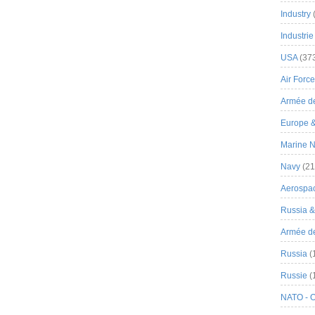
Industry
Industrie
USA
(37
Air Force
Armée de
Europe 
Marine N
Navy
(21
Aerospa
Russia 
Armée de 
Russia
(
Russie
(
NATO - 