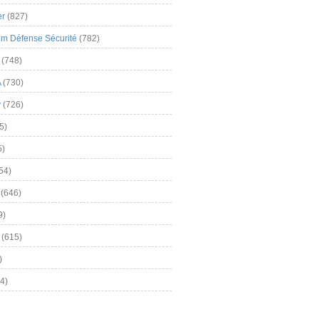
er
(827)
m Défense Sécurité
(782)
(748)
A
(730)
y
(726)
5)
5)
54)
(646)
9)
(615)
)
4)