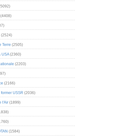
(5092)
(4408)
37)
(2524)
 Terre
(2505)
& USA
(2360)
ationale
(2203)
97)
ce
(2166)
& former USSR
(2036)
l'Air
(1899)
1838)
1760)
OTAN
(1584)