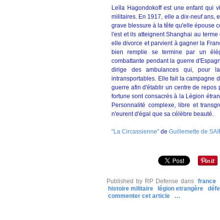
Leïla Hagondokoff est une enfant qui v
militaires. En 1917, elle a dix-neuf ans, e
grave blessure à la tête qu'elle épouse c
l'est et ils atteignent Shanghai au term
elle divorce et parvient à gagner la Fr
bien remplie se termine par un élég
combattante pendant la guerre d'Espagne
dirige des ambulances qui, pour la
intransportables. Elle fait la campagne d
guerre afin d'établir un centre de repos 
fortune sont consacrés à la Légion étrang
Personnalité complexe, libre et transg
n'eurent d'égal que sa célèbre beauté.
"La Circassienne"
de
Guillemette de SA
Published by RP Defense
dans
france
histoire militaire
légion etrangère
déf
commenter cet article
…