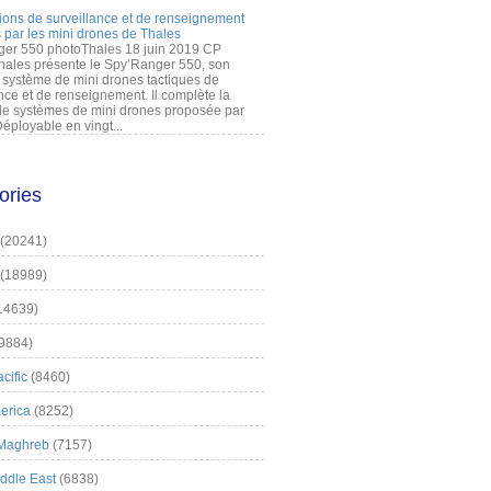
ions de surveillance et de renseignement
 par les mini drones de Thales
er 550 photoThales 18 juin 2019 CP
hales présente le Spy’Ranger 550, son
système de mini drones tactiques de
nce et de renseignement. Il complète la
 systèmes de mini drones proposée par
éployable en vingt...
ories
(20241)
(18989)
14639)
9884)
cific
(8460)
erica
(8252)
 Maghreb
(7157)
iddle East
(6838)