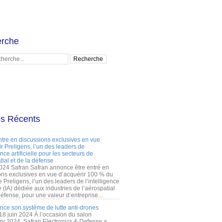
rche
es Récents
ntre en discussions exclusives en vue
r Preligens, l’un des leaders de
gence artificielle pour les secteurs de
tial et de la défense
2024 Safran Safran annonce être entré en
ons exclusives en vue d’acquérir 100 % du
e Preligens, l’un des leaders de l’intelligence
lle (IA) dédiée aux industries de l’aérospatial
défense, pour une valeur d’entreprise...
ance son système de lutte anti-drones
 18 juin 2024 À l’occasion du salon
ry 2024, Safran Electronics & Defense a