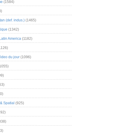
me
(1584)
3)
an (def. indus.)
(1465)
tique
(1342)
Latin America
(1182)
1126)
Video du jour
(1096)
1055)
9)
63)
0)
& Spatial
(925)
92)
838)
3)