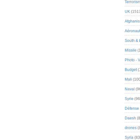
Terroris
UK
(151
Afghanist
Aéronau
South & 
Missile
(
Photo - 
Budget
(
Mali
(100
Naval
(9
Syrie
(96
Défense 
Daesh
(8
drones
(
Syria
(83