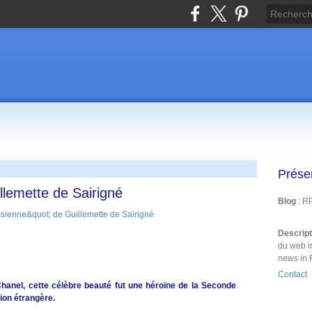
Prése
llemette de Sairigné
Blog
: R
Descrip
du web i
news in 
Contact
anel, cette célèbre beauté fut une héroïne de la Seconde
ion étrangère.