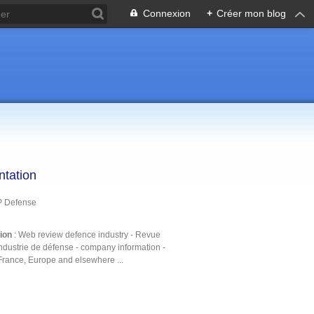
Connexion
+
Créer mon blog
ntation
P Defense
tion
: Web review defence industry - Revue
ndustrie de défense - company information -
France, Europe and elsewhere ...