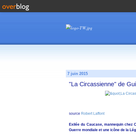
7 juin 2015
"La Circassienne" de Gui
source
Robert Laffont
Exilée du Caucase, mannequin chez Ch
Guerre mondiale et une icône de la Lég