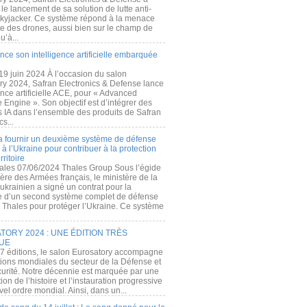
e lancement de sa solution de lutte anti-
kyjacker. Ce système répond à la menace
te des drones, aussi bien sur le champ de
u’à...
nce son intelligence artificielle embarquée
 19 juin 2024 À l’occasion du salon
ry 2024, Safran Electronics & Defense lance
gence artificielle ACE, pour « Advanced
 Engine ». Son objectif est d’intégrer des
s IA dans l’ensemble des produits de Safran
cs...
a fournir un deuxième système de défense
à l’Ukraine pour contribuer à la protection
rritoire
ales 07/06/2024 Thales Group Sous l’égide
ère des Armées français, le ministère de la
ukrainien a signé un contrat pour la
re d’un second système complet de défense
 Thales pour protéger l’Ukraine. Ce système
ORY 2024 : UNE ÉDITION TRÈS
UE
7 éditions, le salon Eurosatory accompagne
tions mondiales du secteur de la Défense et
curité. Notre décennie est marquée par une
ion de l’histoire et l’instauration progressive
el ordre mondial. Ainsi, dans un...