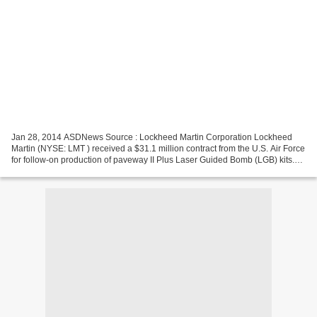
Jan 28, 2014 ASDNews Source : Lockheed Martin Corporation Lockheed
Martin (NYSE: LMT ) received a $31.1 million contract from the U.S. Air Force
for follow-on production of paveway II Plus Laser Guided Bomb (LGB) kits.
The contract represents the majority...