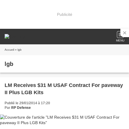
Publicité
MENU
Accueil
» lgb
lgb
LM Receives $31 M USAF Contract For paveway
II Plus LGB Kits
Publié le 29/01/2014 à 17:20
Par
RP Defense