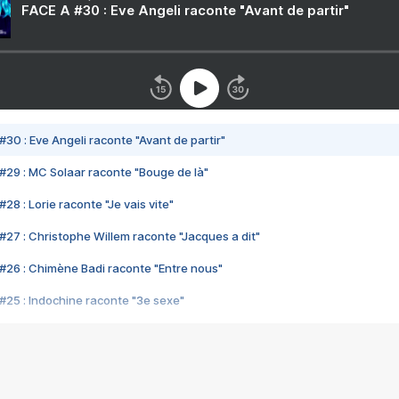
FACE A #30 : Eve Angeli raconte "Avant de partir"
#30 : Eve Angeli raconte "Avant de partir"
#29 : MC Solaar raconte "Bouge de là"
28 : Lorie raconte "Je vais vite"
#27 : Christophe Willem raconte "Jacques a dit"
#26 : Chimène Badi raconte "Entre nous"
#25 : Indochine raconte "3e sexe"
#24 : Zaho raconte "C'est chelou"
#23 : Patrick Bruel raconte "Au café des délices"
#22 : Kyo raconte "Le chemin"