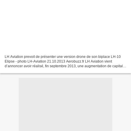
LH Aviation prevoit de présenter une version drone de son biplace LH-10
Elipse - photo LH-Aviation 21.10.2013 Aerobuzz.fr LH Aviation vient
d’annoncer avoir réalisé, fin septembre 2013, une augmentation de capital
de 2 millions d’euros, intégralement...