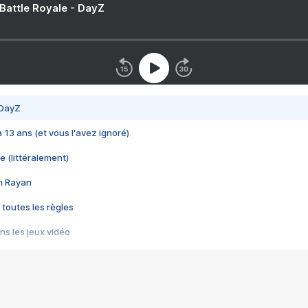
 Battle Royale - DayZ
 DayZ
 a 13 ans (et vous l'avez ignoré)
e (littéralement)
im Rayan
 toutes les règles
s les jeux vidéo
us choquant de Rockstar ? - Le scandale BULLY
e plus moche de Steam
du RÊVE tourne au CAUCHEMAR