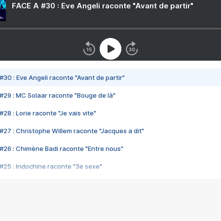
FACE A #30 : Eve Angeli raconte "Avant de partir"
#30 : Eve Angeli raconte "Avant de partir"
#29 : MC Solaar raconte "Bouge de là"
28 : Lorie raconte "Je vais vite"
#27 : Christophe Willem raconte "Jacques a dit"
#26 : Chimène Badi raconte "Entre nous"
#25 : Indochine raconte "3e sexe"
#24 : Zaho raconte "C'est chelou"
#23 : Patrick Bruel raconte "Au café des délices"
#22 : Kyo raconte "Le chemin"