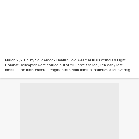
March 2, 2015 by Shiv Aroor - Livefist Cold weather trials of India's Light
Combat Helicopter were carried out at Air Force Station, Leh early last
month. “The trials covered engine starts with internal batteries after overnight
cold soak at 3 km altitude...