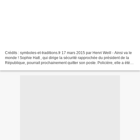
Crédits : symboles-et-traditions.fr 17 mars 2015 par Henri Weill - Ainsi va le
monde ! Sophie Hatt , qui dirige la sécurité rapprochée du président de la
République, pourrait prochainement quitter son poste. Policière, elle a été
promue contrôleur général...