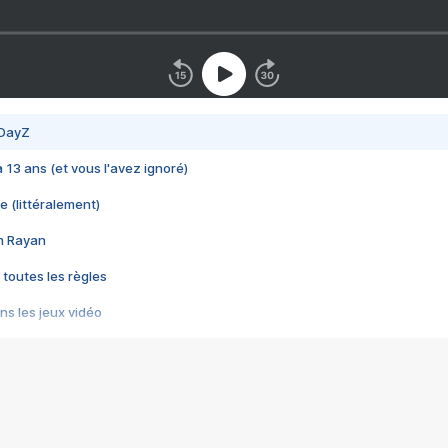
 DayZ
 a 13 ans (et vous l'avez ignoré)
e (littéralement)
im Rayan
 toutes les règles
s les jeux vidéo
us choquant de Rockstar ? - Le scandale BULLY
e plus moche de Steam
du RÊVE tourne au CAUCHEMAR