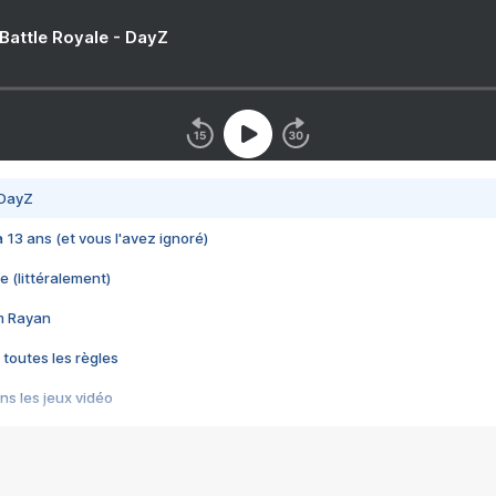
 Battle Royale - DayZ
 DayZ
 a 13 ans (et vous l'avez ignoré)
e (littéralement)
im Rayan
 toutes les règles
s les jeux vidéo
us choquant de Rockstar ? - Le scandale BULLY
e plus moche de Steam