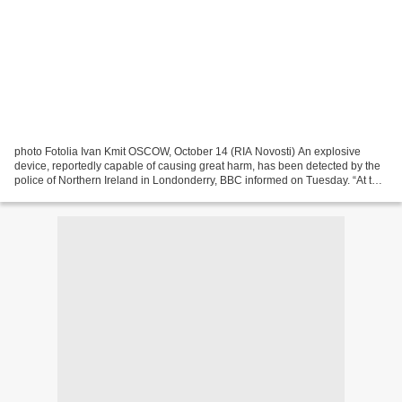
photo Fotolia Ivan Kmit OSCOW, October 14 (RIA Novosti) An explosive
device, reportedly capable of causing great harm, has been detected by the
police of Northern Ireland in Londonderry, BBC informed on Tuesday. “At this
time we are not in a position...