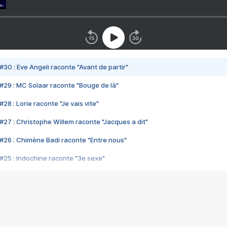
#30 : Eve Angeli raconte "Avant de partir"
#29 : MC Solaar raconte "Bouge de là"
28 : Lorie raconte "Je vais vite"
#27 : Christophe Willem raconte "Jacques a dit"
#26 : Chimène Badi raconte "Entre nous"
#25 : Indochine raconte "3e sexe"
#24 : Zaho raconte "C'est chelou"
#23 : Patrick Bruel raconte "Au café des délices"
#22 : Kyo raconte "Le chemin"