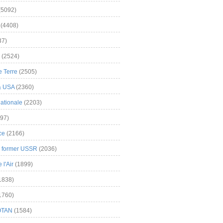
(5092)
(4408)
37)
(2524)
 Terre
(2505)
& USA
(2360)
ationale
(2203)
97)
ce
(2166)
& former USSR
(2036)
l'Air
(1899)
1838)
1760)
OTAN
(1584)