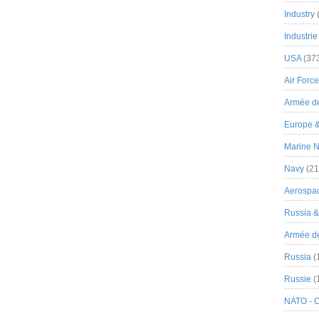
Industry
Industrie
USA
(37
Air Force
Armée de
Europe 
Marine N
Navy
(21
Aerospa
Russia 
Armée de 
Russia
(
Russie
(
NATO - 