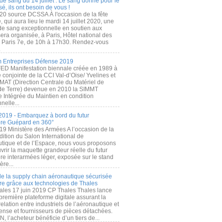
de sang du 14 juillet : Le sang donné pour le
é, ils ont besoin de vous !
20 source DCSSA À l'occasion de la fête
, qui aura lieu le mardi 14 juillet 2020, une
 de sang exceptionnelle en soutien aux
era organisée, à Paris, Hôtel national des
s Paris 7e, de 10h à 17h30. Rendez-vous
.
 Entreprises Défense 2019
FED Manifestation biennale créée en 1989 à
ive conjointe de la CCI Val-d’Oise/ Yvelines et
MAT (Direction Centrale du Matériel de
de Terre) devenue en 2010 la SIMMT
e Intégrée du Maintien en condition
nelle...
2019 - Embarquez à bord du futur
ère Guépard en 360°
19 Ministère des Armées A l’occasion de la
ition du Salon International de
utique et de l’Espace, nous vous proposons
rir la maquette grandeur réelle du futur
ère interarmées léger, exposée sur le stand
ère...
 de la supply chain aéronautique sécurisée
re grâce aux technologies de Thales
ales 17 juin 2019 CP Thales Thales lance
première plateforme digitale assurant la
elation entre industriels de l’aéronautique et
fense et fournisseurs de pièces détachées.
, l’acheteur bénéficie d’un tiers de...