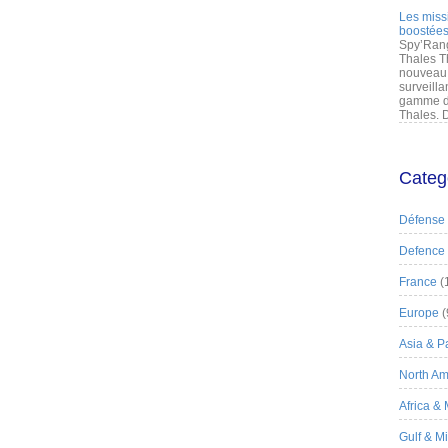
Les miss
boostées
Spy’Rang
Thales T
nouveau 
surveilla
gamme de
Thales. D
Categ
Défense
Defence
France
(
Europe
(
Asia & Pa
North Am
Africa &
Gulf & M