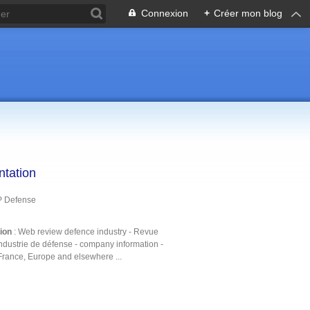
Connexion
+
Créer mon blog
ntation
P Defense
tion
: Web review defence industry - Revue
ndustrie de défense - company information -
France, Europe and elsewhere ...