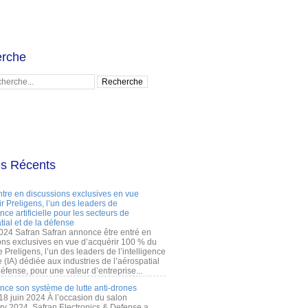
rche
es Récents
ntre en discussions exclusives en vue
r Preligens, l’un des leaders de
gence artificielle pour les secteurs de
tial et de la défense
2024 Safran Safran annonce être entré en
ons exclusives en vue d’acquérir 100 % du
e Preligens, l’un des leaders de l’intelligence
lle (IA) dédiée aux industries de l’aérospatial
défense, pour une valeur d’entreprise...
ance son système de lutte anti-drones
 18 juin 2024 À l’occasion du salon
ry 2024, Safran Electronics & Defense a