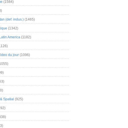
me
(1584)
3)
an (def. indus.)
(1465)
tique
(1342)
Latin America
(1182)
1126)
Video du jour
(1096)
1055)
9)
63)
0)
& Spatial
(925)
92)
838)
3)