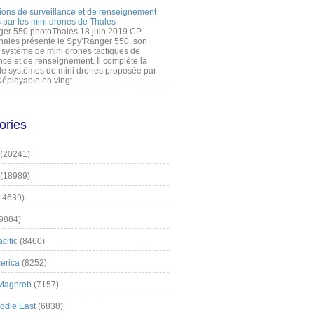
ions de surveillance et de renseignement
 par les mini drones de Thales
er 550 photoThales 18 juin 2019 CP
hales présente le Spy’Ranger 550, son
système de mini drones tactiques de
nce et de renseignement. Il complète la
 systèmes de mini drones proposée par
éployable en vingt...
ories
(20241)
(18989)
14639)
9884)
cific
(8460)
erica
(8252)
 Maghreb
(7157)
iddle East
(6838)