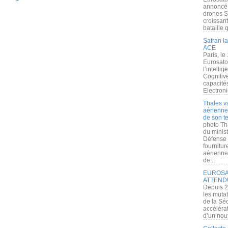
annoncé l
drones S
croissan
bataille q
Safran la
ACE
Paris, le
Eurosato
l’intelli
Cognitive
capacité
Electroni
Thales v
aérienne 
de son te
photo Th
du minist
Défense 
fournitu
aérienne
de...
EUROSAT
ATTEND
Depuis 2
les muta
de la Sé
accélérat
d’un nouv