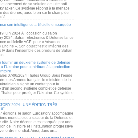
e lancement de sa solution de lutte anti-
kyjacker. Ce système répond à la menace
te des drones, aussi bien sur le champ de
u’à...
nce son intelligence artificielle embarquée
 19 juin 2024 À l’occasion du salon
ry 2024, Safran Electronics & Defense lance
gence artificielle ACE, pour « Advanced
 Engine ». Son objectif est d’intégrer des
s IA dans l’ensemble des produits de Safran
cs...
a fournir un deuxième système de défense
à l’Ukraine pour contribuer à la protection
rritoire
ales 07/06/2024 Thales Group Sous l’égide
ère des Armées français, le ministère de la
ukrainien a signé un contrat pour la
re d’un second système complet de défense
 Thales pour protéger l’Ukraine. Ce système
ORY 2024 : UNE ÉDITION TRÈS
UE
7 éditions, le salon Eurosatory accompagne
tions mondiales du secteur de la Défense et
curité. Notre décennie est marquée par une
ion de l’histoire et l’instauration progressive
el ordre mondial. Ainsi, dans un...