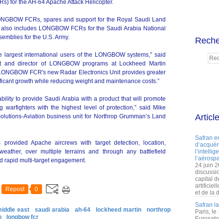
) for the AH-64 Apache Attack Helicopter.
ONGBOW FCRs, spares and support for the Royal Saudi Land
 also includes LONGBOW FCRs for the Saudi Arabia National
blies for the U.S. Army.
Reche
e largest international users of the LONGBOW systems,” said
t and director of LONGBOW programs at Lockheed Martin
E LONGBOW FCR's new Radar Electronics Unit provides greater
ificant growth while reducing weight and maintenance costs.”
ty to provide Saudi Arabia with a product that will promote
g warfighters with the highest level of protection,” said Mike
Articl
r Solutions-Aviation business unit for Northrop Grumman’s Land
Safran e
vided Apache aircrews with target detection, location,
d’acquéri
ll weather, over multiple terrains and through any battlefield
l’intelli
l’aérospa
d rapid multi-target engagement.
24 juin 
discussi
capital d
artificie
Repost
0
et de la 
Safran l
middle east
saudi arabia
ah-64
lockheed martin
northrop
Paris, le
e
longbow fcr
Eurosato