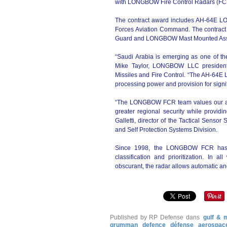
with LONGBOW Fire Control Radars (FCRs
The contract award includes AH-64E L
Forces Aviation Command. The contract
Guard and LONGBOW Mast Mounted Assem
“Saudi Arabia is emerging as one of th
Mike Taylor, LONGBOW LLC presiden
Missiles and Fire Control. “The AH-64
processing power and provision for sign
“The LONGBOW FCR team values our abili
greater regional security while providin
Galletti, director of the Tactical Senso
and Self Protection Systems Division.
Since 1998, the LONGBOW FCR has pro
classification and prioritization. In a
obscurant, the radar allows automatic an
Published by RP Defense
dans
gulf & 
grumman
defence
défense
aerospac