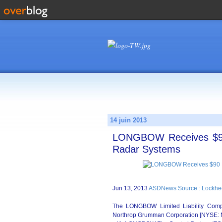
14 juin 2013
LONGBOW Receives $90 
Radar Systems
Jun 13, 2013
ASDNews Source : Lockhe
The LONGBOW Limited Liability Compa
Northrop Grumman Corporation [NYSE: NOC