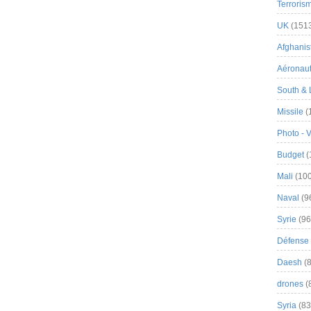
Terroris
UK
(151
Afghanist
Aéronau
South & 
Missile
(
Photo - 
Budget
(
Mali
(100
Naval
(9
Syrie
(96
Défense 
Daesh
(8
drones
(
Syria
(83