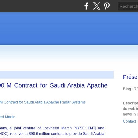
Prése
M Contract for Saudi Arabia Apache
Blog
: R
Descrip
du web i
news in 
ed Martin
Contact
ny, a joint venture of Lockheed Martin [NYSE: LMT] and
], received a $90.6 million contract to provide Saudi Arabia