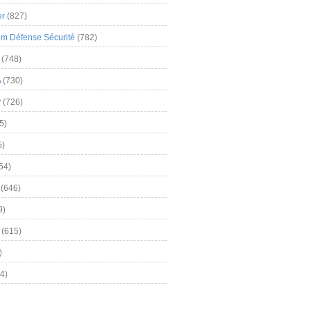
er
(827)
m Défense Sécurité
(782)
(748)
A
(730)
y
(726)
5)
5)
54)
(646)
9)
(615)
)
4)