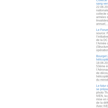
Collecte 
sang vers
22.06.20
nationale
collecte
armées s
Invalide
annuel,..
Le Forum
source: 
l’initiat
de la DC
l’Armée 
(Structur
opération
Bourget 
hélicopt
18.06.20
53ème éd
l’Aérona
de découv
hélicopt
du minist
Le futur
se prépa
photo Th
IVEN, la 
mise en r
de la dé
Avec IVEN