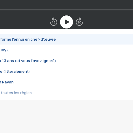
nsformé l’ennui en chef-d’œuvre
 DayZ
 a 13 ans (et vous l'avez ignoré)
e (littéralement)
im Rayan
 toutes les règles
s les jeux vidéo
us choquant de Rockstar ? - Le scandale BULLY
e plus moche de Steam