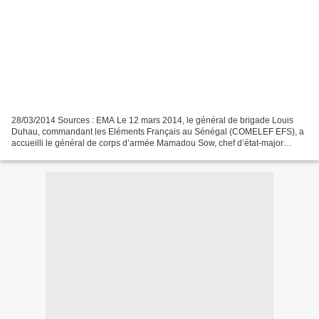
28/03/2014 Sources : EMA Le 12 mars 2014, le général de brigade Louis
Duhau, commandant les Eléments Français au Sénégal (COMELEF EFS), a
accueilli le général de corps d’armée Mamadou Sow, chef d’état-major
général des armées sénégalaises (CEMGA), accompagné...