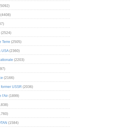
(5092)
(4408)
37)
(2524)
 Terre
(2505)
& USA
(2360)
ationale
(2203)
97)
ce
(2166)
& former USSR
(2036)
l'Air
(1899)
1838)
1760)
OTAN
(1584)