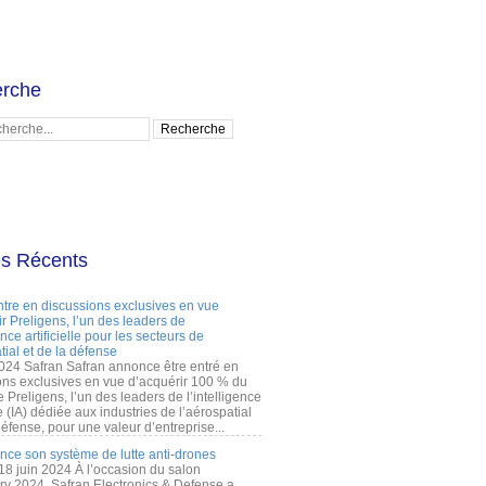
rche
es Récents
ntre en discussions exclusives en vue
r Preligens, l’un des leaders de
gence artificielle pour les secteurs de
tial et de la défense
2024 Safran Safran annonce être entré en
ons exclusives en vue d’acquérir 100 % du
e Preligens, l’un des leaders de l’intelligence
lle (IA) dédiée aux industries de l’aérospatial
défense, pour une valeur d’entreprise...
ance son système de lutte anti-drones
 18 juin 2024 À l’occasion du salon
ry 2024, Safran Electronics & Defense a