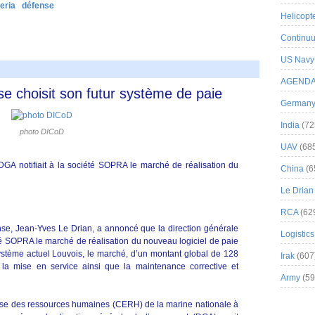
eria
défense
Helicopt
Continuu
US Navy
AGEND
se choisit son futur système de paie
German
India
(72
photo DICoD
UAV
(68
GA notifiait à la société SOPRA le marché de réalisation du
China
(6
Le Drian
RCA
(62
fense, Jean-Yves Le Drian, a annoncé que la direction générale
Logistics
été SOPRA le marché de réalisation du nouveau logiciel de paie
système actuel Louvois, le marché, d’un montant global de 128
Irak
(607
n, la mise en service ainsi que la maintenance corrective et
Army
(59
ise des ressources humaines (CERH) de la marine nationale à