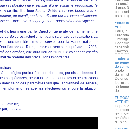
s peuvent avoir accès très rapidement à l’ensemble de leurs
annoncé l
inistré/gestionnaire semble d’une efficacité redoutable, le
drones S
. A ce titre, il a jugé Source Solde «
en très bonne voie
»,
croissan
amme, au travail préalable effectué par les futurs utilisateurs,
bataille q
instant – mais elle sait que je serai particulièrement vigilant –,
Safran la
ACE
Paris, le
el d’offres mené par la Direction générale de l’armement, le
Eurosato
ource Solde est actuellement dans sa phase de réalisation. La
l’intelli
vant une première mise en service pour la Marine nationale
Cognitive
our l’armée de Terre, la mise en service est prévue en 2018.
capacité
Electroni
anté des armées, elle aura lieu en 2019. Ce calendrier est très
permet de prendre des précautions importantes.
Thales v
aérienne 
de son te
omplexe
photo Th
t à des règles particulières, nombreuses, parfois anciennes. Il
du minist
 des compétences, des situations personnelles et des missions
Défense 
fournitu
ue donc selon des paramètres tels que l’ancienneté de service,
aérienne
n, l’emploi tenu, les activités effectuées ou encore la situation
de...
EUROSAT
ATTEND
 pdf, 396 kB).
Depuis 2
t pdf, 936 kB).
les muta
de la Sé
accélérat
d’un nouv