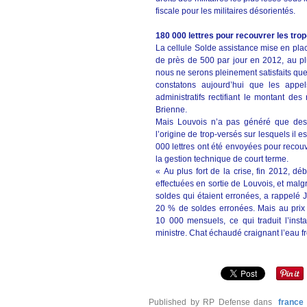
fiscale pour les militaires désorientés.
180 000 lettres pour recouvrer les tro
La cellule Solde assistance mise en pla
de près de 500 par jour en 2012, au plu
nous ne serons pleinement satisfaits que
constatons aujourd’hui que les appel
administratifs rectifiant le montant des
Brienne.
Mais Louvois n’a pas généré que des 
l’origine de trop-versés sur lesquels il e
000 lettres ont été envoyées pour recouv
la gestion technique de court terme.
« Au plus fort de la crise, fin 2012, 
effectuées en sortie de Louvois, et malgr
soldes qui étaient erronées, a rappel
20 % de soldes erronées. Mais au prix
10 000 mensuels, ce qui traduit l’ins
ministre. Chat échaudé craignant l’eau fr
Published by RP Defense
dans
france