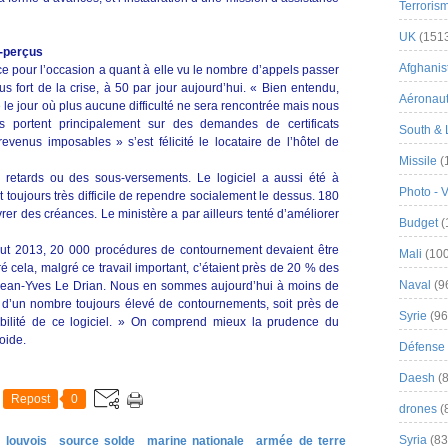
Terroris
UK
(151
p-perçus
Afghanist
ce pour l’occasion a quant à elle vu le nombre d’appels passer
s fort de la crise, à 50 par jour aujourd’hui. « Bien entendu,
Aéronau
 le jour où plus aucune difficulté ne sera rencontrée mais nous
s portent principalement sur des demandes de certificats
South & 
 revenus imposables » s’est félicité le locataire de l’hôtel de
Missile
(
retards ou des sous-versements. Le logiciel a aussi été à
Photo - 
st toujours très difficile de rependre socialement le dessus. 180
rer des créances. Le ministère a par ailleurs tenté d’améliorer
Budget
(
début 2013, 20 000 procédures de contournement devaient être
Mali
(100
é cela, malgré ce travail important, c’étaient près de 20 % des
Naval
(9
é Jean-Yves Le Drian. Nous en sommes aujourd’hui à moins de
 d’un nombre toujours élevé de contournements, soit près de
Syrie
(96
tabilité de ce logiciel. » On comprend mieux la prudence du
oide.
Défense 
Daesh
(8
Repost
0
drones
(
Syria
(83
louvois
source solde
marine nationale
armée de terre