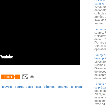
Collecte 
sang vers
22.06.20
nationale
collecte
armées s
Invalide
annuel,..
Le Forum
source: 
l’initiat
de la DC
l’Armée 
(Structur
opération
Bourget 
hélicopt
18.06.20
53ème éd
l’Aérona
de découv
hélicopt
Repost
0
du minist
Le futur
louvois
source solde
dga
défense
defence
le drian
se prépa
photo Th
IVEN, la 
mise en r
de la dé
Avec IVEN