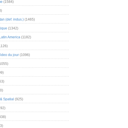
me
(1584)
3)
an (def. indus.)
(1465)
tique
(1342)
Latin America
(1182)
1126)
Video du jour
(1096)
1055)
9)
63)
0)
& Spatial
(925)
92)
838)
3)