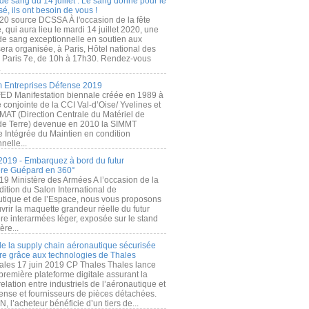
de sang du 14 juillet : Le sang donné pour le
é, ils ont besoin de vous !
20 source DCSSA À l'occasion de la fête
, qui aura lieu le mardi 14 juillet 2020, une
 de sang exceptionnelle en soutien aux
era organisée, à Paris, Hôtel national des
s Paris 7e, de 10h à 17h30. Rendez-vous
.
 Entreprises Défense 2019
FED Manifestation biennale créée en 1989 à
ive conjointe de la CCI Val-d’Oise/ Yvelines et
MAT (Direction Centrale du Matériel de
de Terre) devenue en 2010 la SIMMT
e Intégrée du Maintien en condition
nelle...
2019 - Embarquez à bord du futur
ère Guépard en 360°
19 Ministère des Armées A l’occasion de la
ition du Salon International de
utique et de l’Espace, nous vous proposons
rir la maquette grandeur réelle du futur
ère interarmées léger, exposée sur le stand
ère...
 de la supply chain aéronautique sécurisée
re grâce aux technologies de Thales
ales 17 juin 2019 CP Thales Thales lance
première plateforme digitale assurant la
elation entre industriels de l’aéronautique et
fense et fournisseurs de pièces détachées.
, l’acheteur bénéficie d’un tiers de...