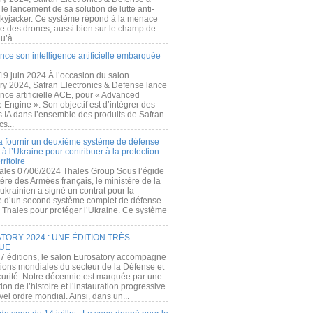
e lancement de sa solution de lutte anti-
kyjacker. Ce système répond à la menace
te des drones, aussi bien sur le champ de
u’à...
nce son intelligence artificielle embarquée
 19 juin 2024 À l’occasion du salon
ry 2024, Safran Electronics & Defense lance
gence artificielle ACE, pour « Advanced
 Engine ». Son objectif est d’intégrer des
s IA dans l’ensemble des produits de Safran
cs...
a fournir un deuxième système de défense
à l’Ukraine pour contribuer à la protection
rritoire
ales 07/06/2024 Thales Group Sous l’égide
ère des Armées français, le ministère de la
ukrainien a signé un contrat pour la
re d’un second système complet de défense
 Thales pour protéger l’Ukraine. Ce système
ORY 2024 : UNE ÉDITION TRÈS
UE
7 éditions, le salon Eurosatory accompagne
tions mondiales du secteur de la Défense et
curité. Notre décennie est marquée par une
ion de l’histoire et l’instauration progressive
el ordre mondial. Ainsi, dans un...