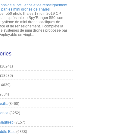
ions de surveillance et de renseignement
 par les mini drones de Thales
er 550 photoThales 18 juin 2019 CP
hales présente le Spy’Ranger 550, son
système de mini drones tactiques de
nce et de renseignement. Il complète la
 systèmes de mini drones proposée par
éployable en vingt...
ories
(20241)
(18989)
14639)
9884)
cific
(8460)
erica
(8252)
 Maghreb
(7157)
iddle East
(6838)