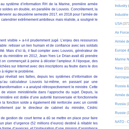
er au système d’information RH de la Marine, première armèe
Industry
 soldes en double, en parallèle de Louvois. Concrètement, la
intervenir au deuxième semestre 2017, en 2018 pour l’armée de
Industrie
n calendrier extrêmement ambitieux mais réaliste, a souligné le
USA
(37
Air Force
ent visible » a-t-il prudemment jugé. L’enjeu des ressources
Armée de
able: retisser un lien humain et de confiance avec ses soldats
Europe 
té. Mais d’ici là, il faut compter avec Louvois, générateur de
te du ministère en 2012, Jean-Yves Le Drian avait dû prendre
Marine N
t on commençait à peine à déceler l’ampleur. A l’époque, des
ichées sur Internet avec des inscriptions au feutre dans le dos
Navy
(21
 à régler le problème.
i révélait ses failles, depuis les systèmes d’information de
Aerospa
qu’au calculateur Louvois lui-même, en passant par une
Russia 
a transformation » a analysé rétrospectivement le ministre. Cette
e vision ministérielle dans l’approche du sujet. Depuis, la
Armée de 
nistère est dotée d’une autorité transversale et fonctionnelle
e la fonction solde a également été renforcée avec un comité
Russia
(
ellement par le directeur de cabinet du ministre, Cédric
Russie
(
e de gestion de court terme a dû se mettre en place pour faire
NATO - 
n plan d’urgence (52 millions d’euros) destiné à rétablir les
 la forme d’avances, et l’instauration d’une mission d’assistance