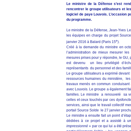
Le ministre de la Défense s’est rend
rencontrer le groupe utilisateurs et l
logiciel de paye
Louvois
. L’occasion 
du programme.
Le ministre de la Défense, Jean-Yves Le
les équipes en charge du projet Sourc
e
janvier 2016 à Balard (Paris 15
).
Créé à la demande du ministre en octo
l’administration de mieux mesurer les 
mesures prises pour y répondre, le GU, 
est devenu un lieu privilégié d’éch
représentants du personnel et des famill
Le groupe utilisateurs a exprimé devant 
ressources humaines du ministère, les ré
travaux menés en commun conduisant à 
avec Louvois. Le groupe a également fait 
familles. Le ministre a renouvelé sa vo
celles et ceux touchés par ces dysfoncti
services, ainsi que le travail collectif 
portail Source Solde le 27 janvier proch
Le ministre a ensuite fait un point d’ét
dédiées à ce projet et a assisté à u
impressionné
» par ce qui lui a été pré