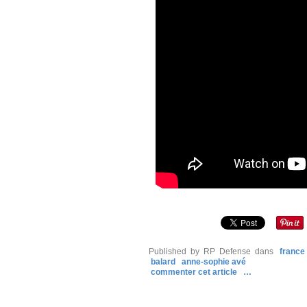
Published by RP Defense
dans
france
balard
anne-sophie avé
commenter cet article
…