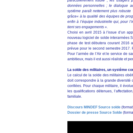
particulièrement lisible ; les usager
données personnelles ; le dialogue adm
système paraît nettement plus robuste
»
grâce
« à la qualité des équipes de progr
enfin à l’équipe industrielle qui, pour l’
tient ses engagements ».
Choisi en avril 2015 à l’issue d’un app
nouveau logiciel de solde interarmées S
phase de test débutera courant 2016 a
prévue pour le second semestre 2017. P
Pour l’armée de l’Air et le service de s
ambitieux, mais il est aussi réaliste et 
La solde des militaires, un système c
Le calcul de la solde des militaires obéi
doit correspondre à la grande diversité
confiées. Pour chaque militaire, il évol
les qualifications détenues, l’affectatio
familiale.
Discours MINDEF Source solde
(format
Dossier de presse Source Solde
(forma