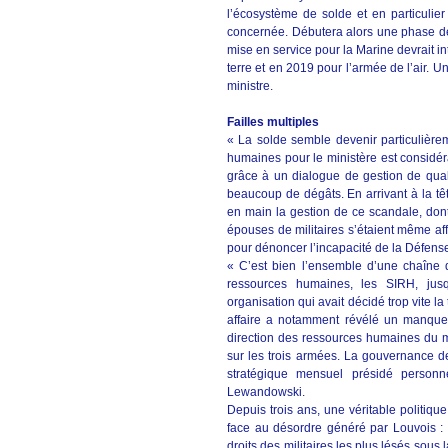
l’écosystème de solde et en particuli
concernée. Débutera alors une phase de
mise en service pour la Marine devrait 
terre et en 2019 pour l’armée de l’air. U
ministre.
Failles multiples
« La solde semble devenir particulièrem
humaines pour le ministère est considér
grâce à un dialogue de gestion de quali
beaucoup de dégâts. En arrivant à la tê
en main la gestion de ce scandale, don
épouses de militaires s’étaient même aff
pour dénoncer l’incapacité de la Défense
« C’est bien l’ensemble d’une chaîne qu
ressources humaines, les SIRH, jus
organisation qui avait décidé trop vite l
affaire a notamment révélé un manque d
direction des ressources humaines du mi
sur les trois armées. La gouvernance d
stratégique mensuel présidé personn
Lewandowski.
Depuis trois ans, une véritable politiqu
face au désordre généré par Louvois : u
droits des militaires les plus lésés sous