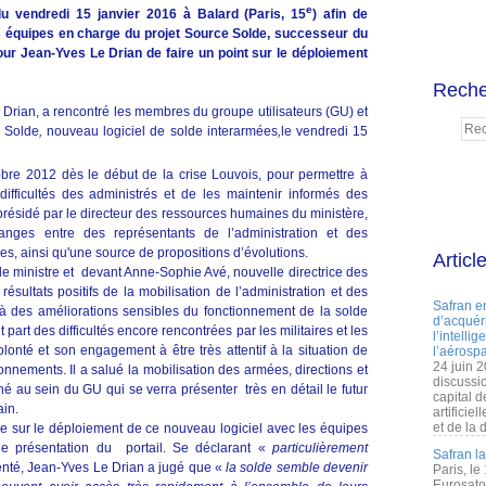
e
u vendredi 15 janvier 2016 à Balard (Paris, 15
) afin de
es équipes en charge du projet
Source Solde
, successeur du
pour
Jean-Yves Le Drian
de faire un point sur le déploiement
Reche
 Drian, a rencontré les membres du groupe utilisateurs (GU) et
e Solde
,
nouveau logiciel de solde interarmées
,
le vendredi 15
bre 2012 dès le début de la crise Louvois, pour permettre à
difficultés des administrés et de les maintenir informés des
présidé par le directeur des ressources humaines du ministère,
anges entre des représentants de l’administration et des
es, ainsi qu'une source de propositions d’évolutions.
Articl
le ministre et devant Anne-Sophie Avé, nouvelle directrice des
sultats positifs de la mobilisation de l’administration et des
Safran e
des améliorations sensibles du fonctionnement de la solde
d’acquéri
part des difficultés encore rencontrées par les militaires et les
l’intelli
lonté et son engagement à être très attentif à la situation de
l’aérospa
24 juin 
onnements. Il a salué la mobilisation des armées, directions et
discussi
mené au sein du GU qui se verra présenter très en détail le futur
capital d
ain.
artificie
et de la 
ape sur le déploiement de ce nouveau logiciel avec les équipes
ne présentation du portail. Se déclarant «
particulièrement
Safran l
senté, Jean-Yves Le Drian a jugé que «
la solde semble devenir
Paris, le
Eurosato