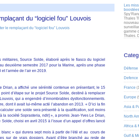
Les miss
boostées
Spy’Rang
mplaçant du “logiciel fou” Louvois
Thales T
nouveau 
surveilla
gamme de
Thales. D
Categ
militaires, Source Solde, élaboré après le fiasco du logiciel
e au deuxième semestre 2017 pour la Marine, après une phase
Défense
 et l’armée de l’air en 2019.
Defence
 Drian, a affiché une sérénité contenue en présentant, le 15
France
(
un point d’étape sur le projet Source Solde, destiné à remplacer
Europe
(
es Louvois, qui a engendré d’innombrables dysfonctionnements.
re, dont il avait lui-même acté l’abandon en 2013. « D’ici la fin
Asia & Pa
calculer une solde sera présenté à la qualification, soit moins
à la société Soprasteria, ndlr] », a promis Jean-Yves Le Drian,
North Am
Solde, choisi en avril 2015 à l’issue d’un appel d’offres lancé
Africa &
 blanc » qui durera sept mois à partir de l’été et au cours de
Gulf & M
des sur de vrais dossiers. Avant d’être branché au reste de