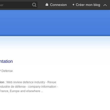
Connexion
+
Créer mon blog
ntation
P Defense
tion
: Web review defence industry - Revue
ndustrie de défense - company information -
France, Europe and elsewhere ...