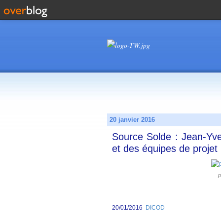
20 janvier 2016
Source Solde : Jean-Yve
et des équipes de projet
p
20/01/2016
DICOD