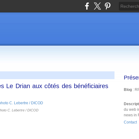
Prése
s Le Drian aux côtés des bénéficiaires
Blog
: R
Descrip
du web i
hoto C. Lebertre / DICOD
news in 
Contact