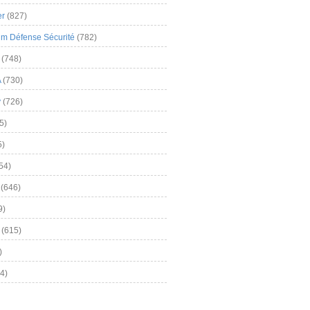
er
(827)
m Défense Sécurité
(782)
(748)
A
(730)
y
(726)
5)
5)
54)
(646)
9)
(615)
)
4)