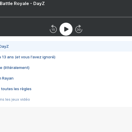
 Battle Royale - DayZ
 DayZ
 a 13 ans (et vous l'avez ignoré)
e (littéralement)
im Rayan
 toutes les règles
s les jeux vidéo
us choquant de Rockstar ? - Le scandale BULLY
e plus moche de Steam
du RÊVE tourne au CAUCHEMAR