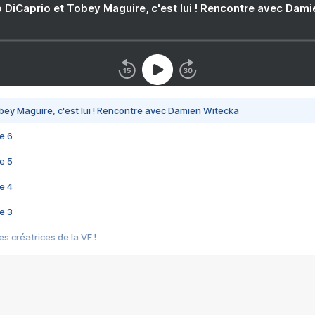
 DiCaprio et Tobey Maguire, c'est lui ! Rencontre avec Dam
bey Maguire, c'est lui ! Rencontre avec Damien Witecka
e 6
e 5
e 4
e 3
s créatrices de la VF !
e 2
e 1
e Mektoub My Love arrive enfin ! Rencontre avec Shaïn Boumedine et Sal