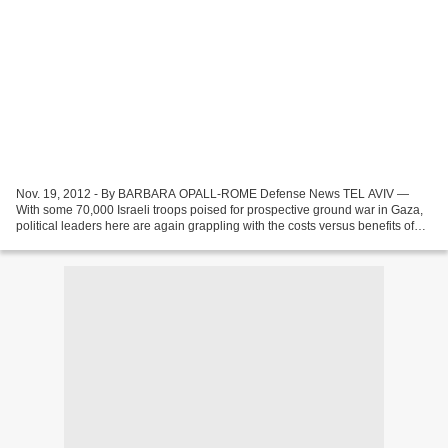
Nov. 19, 2012 - By BARBARA OPALL-ROME Defense News TEL AVIV —
With some 70,000 Israeli troops poised for prospective ground war in Gaza,
political leaders here are again grappling with the costs versus benefits of
supplementing standoff strikes with boots...