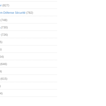
er
(827)
m Défense Sécurité
(782)
(748)
A
(730)
y
(726)
5)
5)
54)
(646)
9)
(615)
)
4)