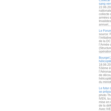
Collecte 
sang vers
22.06.20
nationale
collecte
armées s
Invalide
annuel,..
Le Forum
source: 
l’initiat
de la DC
l’Armée 
(Structur
opération
Bourget 
hélicopt
18.06.20
53ème éd
l’Aérona
de découv
hélicopt
du minist
Le futur
se prépa
photo Th
IVEN, la 
mise en r
de la dé
Avec IVEN