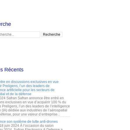
rche
es Récents
ntre en discussions exclusives en vue
r Preligens, l’un des leaders de
gence artificielle pour les secteurs de
tial et de la défense
2024 Safran Safran annonce être entré en
ons exclusives en vue d’acquérir 100 % du
e Preligens, l’un des leaders de l’intelligence
lle (IA) dédiée aux industries de l’aérospatial
défense, pour une valeur d’entreprise...
ance son système de lutte anti-drones
 18 juin 2024 À l’occasion du salon
ry 2024, Safran Electronics & Defense a