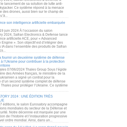
e lancement de sa solution de lutte anti-
kyjacker. Ce système répond à la menace
te des drones, aussi bien sur le champ de
u’à...
nce son intelligence artificielle embarquée
 19 juin 2024 À l’occasion du salon
ry 2024, Safran Electronics & Defense lance
gence artificielle ACE, pour « Advanced
 Engine ». Son objectif est d’intégrer des
s IA dans l’ensemble des produits de Safran
cs...
a fournir un deuxième système de défense
à l’Ukraine pour contribuer à la protection
rritoire
ales 07/06/2024 Thales Group Sous l’égide
ère des Armées français, le ministère de la
ukrainien a signé un contrat pour la
re d’un second système complet de défense
 Thales pour protéger l’Ukraine. Ce système
ORY 2024 : UNE ÉDITION TRÈS
UE
7 éditions, le salon Eurosatory accompagne
tions mondiales du secteur de la Défense et
curité. Notre décennie est marquée par une
ion de l’histoire et l’instauration progressive
el ordre mondial. Ainsi, dans un...