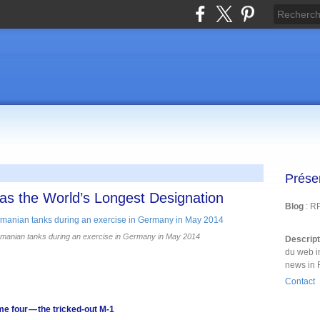
Prése
as the World’s Longest Designation
Blog
: R
nian tanks during an exercise in Germany in May 2014
Descrip
du web i
news in 
Contact
e four — the tricked-out M-1