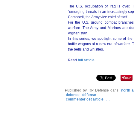
The U.S. occupation of Iraq is over.
“emerging threats in an increasingly so
Campbell, the Army vice chief of staff.
For the U.S. ground combat branche
warfare. The Army and Marines are dust
Afghanistan.
In this series, we spotlight some of 
battle wagons of a new era of warfare. T
the bells and whistles.
Read
full article
Published by RP Defense
dans
north 
defence
défense
commenter cet article
…