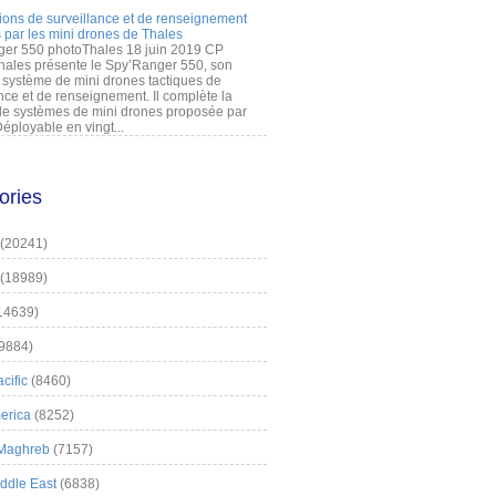
ions de surveillance et de renseignement
 par les mini drones de Thales
er 550 photoThales 18 juin 2019 CP
hales présente le Spy’Ranger 550, son
système de mini drones tactiques de
nce et de renseignement. Il complète la
 systèmes de mini drones proposée par
éployable en vingt...
ories
(20241)
(18989)
14639)
9884)
cific
(8460)
erica
(8252)
 Maghreb
(7157)
iddle East
(6838)