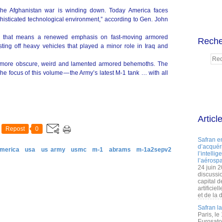
 The Afghanistan war is winding down. Today America faces
phisticated technological environment,” according to Gen. John
s that means a renewed emphasis on fast-moving armored
Reche
ing off heavy vehicles that played a minor role in Iraq and
the more obscure, weird and lamented armored behemoths. The
he focus of this volume — the Army’s latest M-1 tank … with all
Articl
Repost
0
Safran e
d’acquéri
america
usa
us army
usmc
m-1
abrams
m-1a2sepv2
l’intelli
l’aérospa
24 juin 
discussi
capital d
artificie
et de la 
Safran l
Paris, le
Eurosato