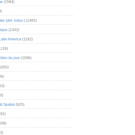
me
(1584)
3)
an (def. indus.)
(1465)
tique
(1342)
Latin America
(1182)
1126)
Video du jour
(1096)
1055)
9)
63)
0)
& Spatial
(925)
92)
838)
3)