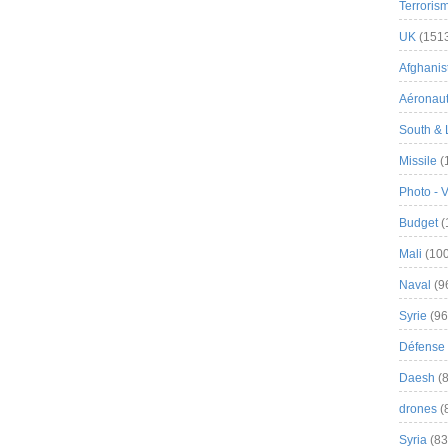
Terroris
UK
(151
Afghanist
Aéronau
South & 
Missile
(
Photo - 
Budget
(
Mali
(100
Naval
(9
Syrie
(96
Défense 
Daesh
(8
drones
(
Syria
(83