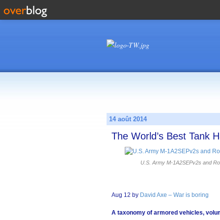
14 août 2014
The World’s Best Tank H
U.S. Army M-1A2SEPv2s and Roma
Aug 12 by
David Axe – War is boring
A taxonomy of armored vehicles, volum