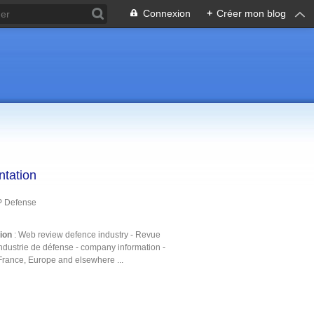
Connexion
+
Créer mon blog
ntation
P Defense
tion
: Web review defence industry - Revue
ndustrie de défense - company information -
France, Europe and elsewhere ...