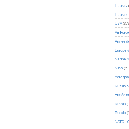
Industry
Industrie
USA
(37
Air Force
Armée de
Europe 
Marine N
Navy
(21
Aerospa
Russia 
Armée de 
Russia
(
Russie
(
NATO - 