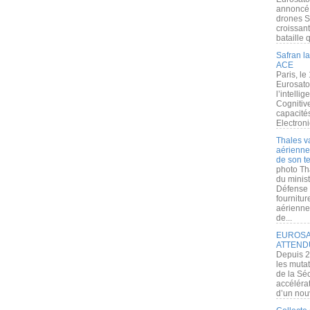
annoncé l
drones S
croissan
bataille q
Safran la
ACE
Paris, le
Eurosato
l’intelli
Cognitive
capacité
Electroni
Thales v
aérienne 
de son te
photo Th
du minist
Défense 
fournitu
aérienne
de...
EUROSAT
ATTEND
Depuis 2
les muta
de la Sé
accélérat
d’un nouv