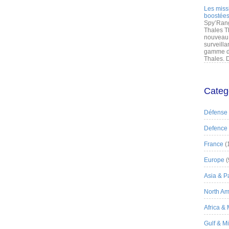
Les miss
boostées
Spy’Rang
Thales T
nouveau 
surveilla
gamme de
Thales. D
Categ
Défense
Defence
France
(
Europe
(
Asia & Pa
North Am
Africa &
Gulf & M