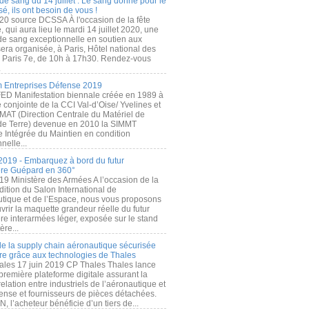
de sang du 14 juillet : Le sang donné pour le
é, ils ont besoin de vous !
20 source DCSSA À l'occasion de la fête
, qui aura lieu le mardi 14 juillet 2020, une
 de sang exceptionnelle en soutien aux
era organisée, à Paris, Hôtel national des
s Paris 7e, de 10h à 17h30. Rendez-vous
.
 Entreprises Défense 2019
FED Manifestation biennale créée en 1989 à
ive conjointe de la CCI Val-d’Oise/ Yvelines et
MAT (Direction Centrale du Matériel de
de Terre) devenue en 2010 la SIMMT
e Intégrée du Maintien en condition
nelle...
2019 - Embarquez à bord du futur
ère Guépard en 360°
19 Ministère des Armées A l’occasion de la
ition du Salon International de
utique et de l’Espace, nous vous proposons
rir la maquette grandeur réelle du futur
ère interarmées léger, exposée sur le stand
ère...
 de la supply chain aéronautique sécurisée
re grâce aux technologies de Thales
ales 17 juin 2019 CP Thales Thales lance
première plateforme digitale assurant la
elation entre industriels de l’aéronautique et
fense et fournisseurs de pièces détachées.
, l’acheteur bénéficie d’un tiers de...