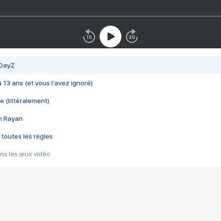
 DayZ
 a 13 ans (et vous l'avez ignoré)
e (littéralement)
im Rayan
 toutes les règles
s les jeux vidéo
us choquant de Rockstar ? - Le scandale BULLY
e plus moche de Steam
du RÊVE tourne au CAUCHEMAR