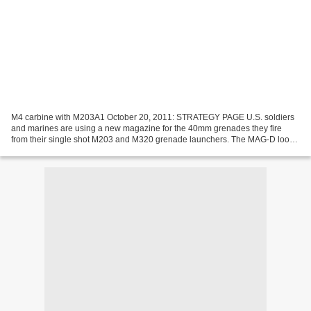
M4 carbine with M203A1 October 20, 2011: STRATEGY PAGE U.S. soldiers
and marines are using a new magazine for the 40mm grenades they fire
from their single shot M203 and M320 grenade launchers. The MAG-D looks
like a large rifle magazine. It is spring...