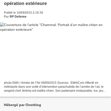
opération extérieure
Publié le 10/09/2015 à 10:30
Par
RP Defense
photo EMA / Armée de l"Air 09/09/2015 Sources : EMA/Com Affecté en
métropole dans une unité d’intervention parachutiste de l’armée de l’air, le
sergent-chef Jérémy est maître-chien. Son partenaire inséparable, Ice, jeune
malinois d’à peine deux ans, l’accompagne...
Hébergé par Overblog