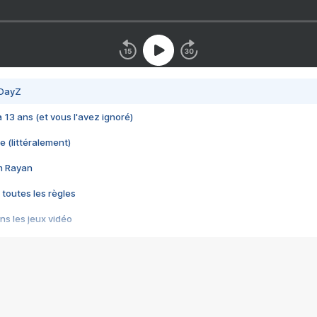
 DayZ
 a 13 ans (et vous l'avez ignoré)
e (littéralement)
im Rayan
 toutes les règles
s les jeux vidéo
us choquant de Rockstar ? - Le scandale BULLY
e plus moche de Steam
du RÊVE tourne au CAUCHEMAR