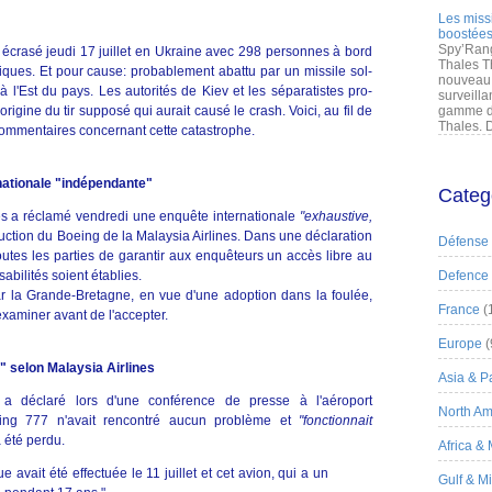
Les miss
boostées
Spy’Rang
t écrasé jeudi 17 juillet en Ukraine avec 298 personnes à bord
Thales T
tiques. Et pour cause: probablement abattu par un missile sol-
nouveau 
t à l'Est du pays. Les autorités de Kiev et les séparatistes pro-
surveilla
l'origine du tir supposé qui aurait causé le crash. Voici, au fil de
gamme de
Thales. D
commentaires concernant cette catastrophe.
nationale "indépendante"
Categ
es a réclamé vendredi une enquête internationale
"exhaustive,
ruction du Boeing de la Malaysia Airlines. Dans une déclaration
Défense
tes les parties de garantir aux enquêteurs un accès libre au
sabilités soient établies.
Defence
ar la Grande-Bretagne, en vue d'une adoption dans la foulée,
France
(
examiner avant de l'accepter.
Europe
(
" selon Malaysia Airlines
Asia & Pa
a déclaré lors d'une conférence de presse à l'aéroport
North Am
ing 777 n'avait rencontré aucun problème et
"fonctionnait
 été perdu.
Africa &
e avait été effectuée le 11 juillet et cet avion, qui a un
Gulf & M