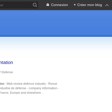
Connexion
+
Créer mon blog
ntation
P Defense
tion
: Web review defence industry - Revue
ndustrie de défense - company information -
France, Europe and elsewhere ...