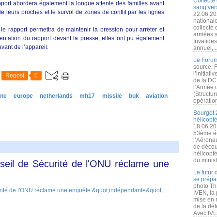
Collecte 
pport abordera également la longue attente des familles avant
sang vers
 leurs proches et le survol de zones de conflit par les lignes
22.06.20
nationale
collecte
le rapport permettra de maintenir la pression pour arrêter et
armées s
entation du rapport devant la presse, elles ont pu également
Invalide
avant de l’appareil.
annuel,..
Le Forum
source: 
l’initiat
Repost
0
de la DC
l’Armée 
(Structur
ine
europe
netherlands
mh17
missile
buk
aviation
opération
Bourget 
hélicopt
18.06.20
53ème éd
l’Aérona
de découv
hélicopt
du minist
nseil de Sécurité de l'ONU réclame une
Le futur
se prépa
photo Th
IVEN, la 
mise en r
de la dé
Avec IVEN