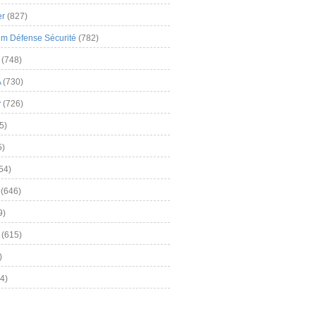
er
(827)
m Défense Sécurité
(782)
(748)
A
(730)
y
(726)
5)
5)
54)
(646)
9)
(615)
)
4)