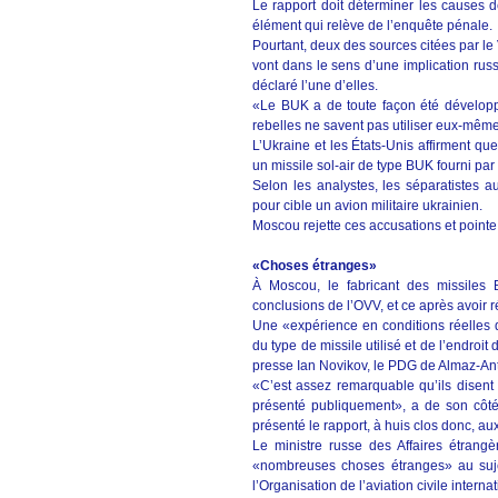
Le rapport doit déterminer les causes 
élément qui relève de l’enquête pénale.
Pourtant, deux des sources citées par le
vont dans le sens d’une implication rus
déclaré l’une d’elles.
«Le BUK a de toute façon été développé
rebelles ne savent pas utiliser eux-même
L’Ukraine et les États-Unis affirment que
un missile sol-air de type BUK fourni par
Selon les analystes, les séparatistes a
pour cible un avion militaire ukrainien.
Moscou rejette ces accusations et pointe
«Choses étranges»
À Moscou, le fabricant des missiles 
conclusions de l’OVV, et ce après avoir r
Une «expérience en conditions réelles
du type de missile utilisé et de l’endroit
presse Ian Novikov, le PDG de Almaz-Ant
«C’est assez remarquable qu’ils disent
présenté publiquement», a de son côté
présenté le rapport, à huis clos donc, aux
Le ministre russe des Affaires étrangèr
«nombreuses choses étranges» au sujet
l’Organisation de l’aviation civile interna