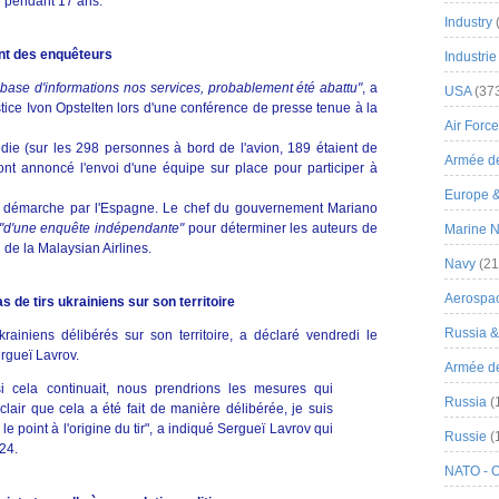
lé pendant 17 ans."
Industry
ent des enquêteurs
Industrie
a base d'informations nos services, probablement été abattu"
, a
USA
(37
stice Ivon Opstelten lors d'une conférence de presse tenue à la
Air Force
édie (sur les 298 personnes à bord de l'avion, 189 étaient de
Armée de
ont annoncé l'envoi d'une équipe sur place pour participer à
Europe 
e démarche par l'Espagne. Le chef du gouvernement Mariano
"d'une enquête indépendante"
pour déterminer les auteurs de
Marine N
 de la Malaysian Airlines.
Navy
(21
Aerospa
de tirs ukrainiens sur son territoire
Russia 
rainiens délibérés sur son territoire, a déclaré vendredi le
ergueï Lavrov.
Armée de 
i cela continuait, nous prendrions les mesures qui
Russia
(
clair que cela a été fait de manière délibérée, je suis
le point à l'origine du tir", a indiqué Sergueï Lavrov qui
Russie
(
 24.
NATO - 