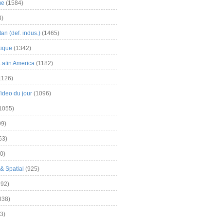
me
(1584)
3)
an (def. indus.)
(1465)
tique
(1342)
Latin America
(1182)
1126)
Video du jour
(1096)
1055)
9)
63)
0)
& Spatial
(925)
92)
838)
3)