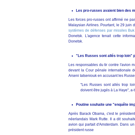
Les pro-russes avaient bien des m
Les forces pro-russes ont affirmé ne pas
Malaysian Airlines. Pourtant, le 29 juin d
systèmes de défenses par missiles Buk
Donetsk. L'agence tenait cette infor
Donetsk.
"Les Russes sont allés trop loin" 
Les responsables du tir contre l'avion ma
devant la Cour pénale internationale d
Arseni Iatseniouk en accusant les Russes
"Les Russes sont allés trop loi
doivent être jugés à La Haye", a-t
Poutine souhaite une "enquête imp
Après Barack Obama, c'est le président
néerlandais Mark Rutte. Il a dit souhai
avion qui partait d'Amsterdam. Dans un 
président russe