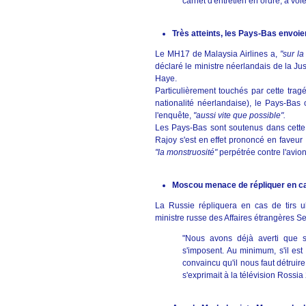
carnet d'entretien en ordre, a vo
Très atteints, les Pays-Bas envoi
Le MH17 de Malaysia Airlines a,
"sur l
déclaré le ministre néerlandais de la Ju
Haye.
Particulièrement touchés par cette trag
nationalité néerlandaise), le Pays-Bas 
l'enquête,
"aussi vite que possible".
Les Pays-Bas sont soutenus dans cett
Rajoy s'est en effet prononcé en faveur
"la monstruosité"
perpétrée contre l'avion
Moscou menace de répliquer en cas 
La Russie répliquera en cas de tirs uk
ministre russe des Affaires étrangères S
"Nous avons déjà averti que s
s'imposent. Au minimum, s'il est 
convaincu qu'il nous faut détruire 
s'exprimait à la télévision Rossia