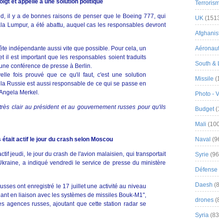
gt et appelle à une solution politique
Terroris
, il y a de bonnes raisons de penser que le Boeing 777, qui
UK
(151
uala Lumpur, a été abattu, auquel cas les responsables devront
Afghanist
e indépendante aussi vite que possible. Pour cela, un
Aéronau
t il est important que les responsables soient traduits
South & 
 d'une conférence de presse à Berlin.
le fois prouvé que ce qu'il faut, c'est une solution
Missile
(
, la Russie est aussi responsable de ce qui se passe en
 Angela Merkel.
Photo - 
très clair au président et au gouvernement russes pour qu'ils
Budget
(
Mali
(100
était actif le jour du crash selon Moscou
Naval
(9
tif jeudi, le jour du crash de l'avion malaisien, qui transportait
Syrie
(96
Ukraine, a indiqué vendredi le service de presse du ministère
Défense 
Daesh
(8
sses ont enregistré le 17 juillet une activité au niveau
illant en liaison avec les systèmes de missiles Bouk-M1",
drones
(
les agences russes, ajoutant que cette station radar se
Syria
(83