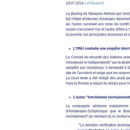
18.07.2014
LaTribune.fr
Le Boeing de Malaysia Airlines qui s'es
fait l'objet d'intenses échanges diploma
air, l'avion survolait une zone de confli
russes s'accusent l'un et l'autre d'être à 
la journée, les principales annonces et 
L'ONU souhaite une enquête inter
Le Conseil de sécurité des Nations uni
minutieuse et indépendante"
sur la dest
adoptée par consensus, il demande à tou
site de l'accident et exige que les respon
Le court texte a été rédigé dès jeudi p
mais la Russie a requis du temps pour l'
L'avion "fonctionnait normalement
La compagnie aérienne malaisienne 
d'Amsterdam-Schipholque que le Boe
normalement"
au moment où le contact a
"La dernière vérification techniqu