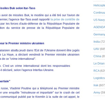
Helicopt
issiles Buk selon Itar-Tass
Continuu
 avoir de missiles Buk, le modèle qui a été tiré sur l'avion de
ernier, l'agence Itar-Tass avait rapporté
la prise de contrôle de
US Navy
par les forces d'auto-défense de la République Populaire de
AGEND
mation du service de presse de la République Populaire de
German
India
(72
pour le Premier ministre ukrainien
UAV
(68
laisien abattu jeudi dans l'Est de l'Ukraine doivent être jugés
e La Haye, a déclaré vendredi le Premier ministre ukrainien
China
(6
 de ce "crime international".
Le Drian
n. C'est un crime international dont les responsables
-il déclaré, selon l'agence Interfax-Ukraine.
RCA
(62
Logistics
artiale"
Irak
(607
 russe, Vladimir Poutine qui a téléphoné au Premier ministre
ter une enquête "
minutieuse et impartiale
" sur le crash de cet
Army
(59
communiqué publié par le Kremlin à la suite de cet appel, le