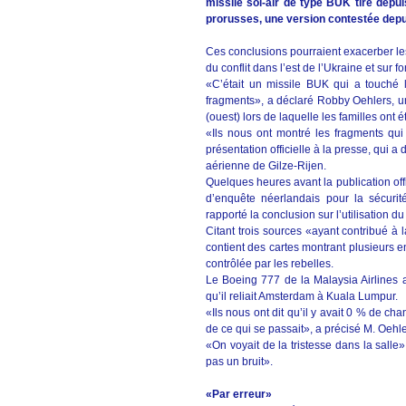
missile sol-air de type BUK tiré depui
prorusses, une version contestée dep
Ces conclusions pourraient exacerber les
du conflit dans l’est de l’Ukraine et sur 
«C’était un missile BUK qui a touché 
fragments», a déclaré Robby Oehlers, u
(ouest) lors de laquelle les familles ont 
«Ils nous ont montré les fragments qui é
présentation officielle à la presse, qui a
aérienne de Gilze-Rijen.
Quelques heures avant la publication off
d’enquête néerlandais pour la sécurit
rapporté la conclusion sur l’utilisation du
Citant trois sources «ayant contribué à l
contient des cartes montrant plusieurs en
contrôlée par les rebelles.
Le Boeing 777 de la Malaysia Airlines av
qu’il reliait Amsterdam à Kuala Lumpur.
«Ils nous ont dit qu’il y avait 0 % de ch
de ce qui se passait», a précisé M. Oehle
«On voyait de la tristesse dans la salle»,
pas un bruit».
«Par erreur»