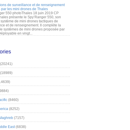
ions de surveillance et de renseignement
 par les mini drones de Thales
er 550 photoThales 18 juin 2019 CP
hales présente le Spy’Ranger 550, son
système de mini drones tactiques de
nce et de renseignement. Il complète la
 systèmes de mini drones proposée par
éployable en vingt...
ories
(20241)
(18989)
14639)
9884)
cific
(8460)
erica
(8252)
 Maghreb
(7157)
iddle East
(6838)