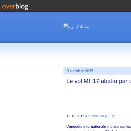
13 octobre 2015
Le vol MH17 abattu par u
13.10.2015
45eNord.ca (AFP)
L’enquête internationale menée par le