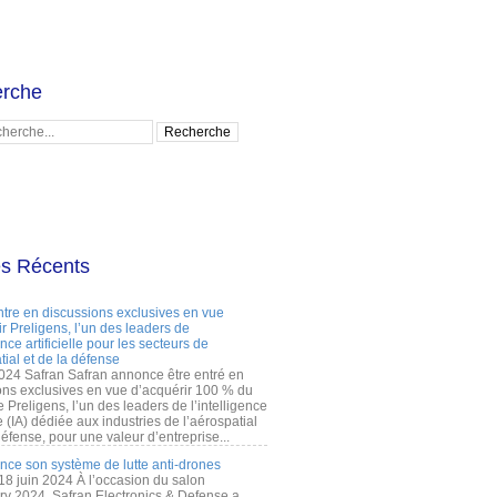
rche
es Récents
ntre en discussions exclusives en vue
r Preligens, l’un des leaders de
gence artificielle pour les secteurs de
tial et de la défense
2024 Safran Safran annonce être entré en
ons exclusives en vue d’acquérir 100 % du
e Preligens, l’un des leaders de l’intelligence
lle (IA) dédiée aux industries de l’aérospatial
défense, pour une valeur d’entreprise...
ance son système de lutte anti-drones
 18 juin 2024 À l’occasion du salon
ry 2024, Safran Electronics & Defense a