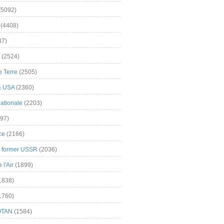
(5092)
(4408)
37)
(2524)
 Terre
(2505)
& USA
(2360)
ationale
(2203)
97)
ce
(2166)
& former USSR
(2036)
l'Air
(1899)
1838)
1760)
OTAN
(1584)