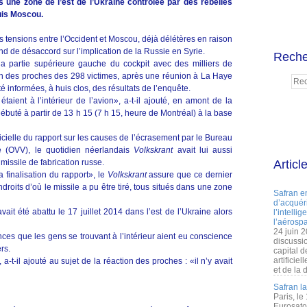
s une zone de l’est de l’Ukraine contrôlée par des rebelles
uis Moscou.
 tensions entre l’Occident et Moscou, déjà délétères en raison
fond de désaccord sur l’implication de la Russie en Syrie.
Reche
la partie supérieure gauche du cockpit avec des milliers de
n des proches des 298 victimes, après une réunion à La Haye
été informées, à huis clos, des résultats de l’enquête.
taient à l’intérieur de l’avion», a-t-il ajouté, en amont de la
 débuté à partir de 13 h 15 (7 h 15, heure de Montréal) à la base
icielle du rapport sur les causes de l’écrasement par le Bureau
é (OVV), le quotidien néerlandais
Volkskrant
avait lui aussi
 missile de fabrication russe.
Articl
a finalisation du rapport», le
Volkskrant
assure que ce dernier
droits d’où le missile a pu être tiré, tous situés dans une zone
Safran e
d’acquéri
ait été abattu le 17 juillet 2014 dans l’est de l’Ukraine alors
l’intelli
l’aérospa
24 juin 
ances que les gens se trouvant à l’intérieur aient eu conscience
discussi
rs.
capital d
artificie
 a-t-il ajouté au sujet de la réaction des proches : «il n’y avait
et de la 
Safran l
Paris, le
Eurosato