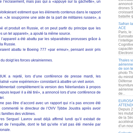
de l’écrasement, mais pas qui a «appuyé sur la gâchette», un
annoncé l
drones S
 Volkskrant estiment que les éléments contenus dans le rapport
croissan
bataille q
se. «Je soupçonne une aide de la part de militaires russes», a
Safran la
ACE
 et produit en Russie, et on peut partir du principe que les
Paris, le
s un tel appareil», a ajouté la même source.
Eurosato
 l’appareil a été abattu par les séparatistes prorusses grâce à
l’intelli
 la Russie.
Cognitive
capacité
uraient abattu le Boeing 777 «par erreur», pensant avoir pris
Electroni
 du doigt les forces ukrainiennes.
Thales v
aérienne 
de son te
photo Th
BUK a rejeté, lors d’une conférence de presse mardi, les
du minist
Défense 
éalisé «une expérience» consistant à abattre un vieil avion.
fournitu
 démentait complètement la version des Néerlandais à propos
aérienne
 depuis lequel il a été tiré», a annoncé lors d’une conférence de
de...
eï.
EUROSAT
 ne pas être d’accord avec un rapport qui n’a pas encore été
ATTEND
 commenté le directeur de l’OVV Tjibbe Joustra après avoir
Depuis 2
les muta
 familles des victimes.
de la Sé
es Sergueï Lavrov avait déjà affirmé lundi qu’il existait de
accélérat
 de l’enquête, dont le fait qu’elle n’ait pas été menée par
d’un nouv
tionale.