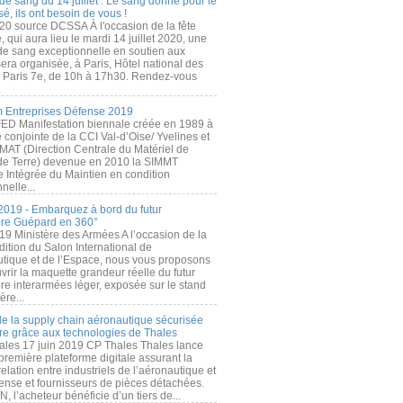
de sang du 14 juillet : Le sang donné pour le
é, ils ont besoin de vous !
20 source DCSSA À l'occasion de la fête
, qui aura lieu le mardi 14 juillet 2020, une
 de sang exceptionnelle en soutien aux
era organisée, à Paris, Hôtel national des
s Paris 7e, de 10h à 17h30. Rendez-vous
.
 Entreprises Défense 2019
FED Manifestation biennale créée en 1989 à
ive conjointe de la CCI Val-d’Oise/ Yvelines et
MAT (Direction Centrale du Matériel de
de Terre) devenue en 2010 la SIMMT
e Intégrée du Maintien en condition
nelle...
2019 - Embarquez à bord du futur
ère Guépard en 360°
19 Ministère des Armées A l’occasion de la
ition du Salon International de
utique et de l’Espace, nous vous proposons
rir la maquette grandeur réelle du futur
ère interarmées léger, exposée sur le stand
ère...
 de la supply chain aéronautique sécurisée
re grâce aux technologies de Thales
ales 17 juin 2019 CP Thales Thales lance
première plateforme digitale assurant la
elation entre industriels de l’aéronautique et
fense et fournisseurs de pièces détachées.
, l’acheteur bénéficie d’un tiers de...