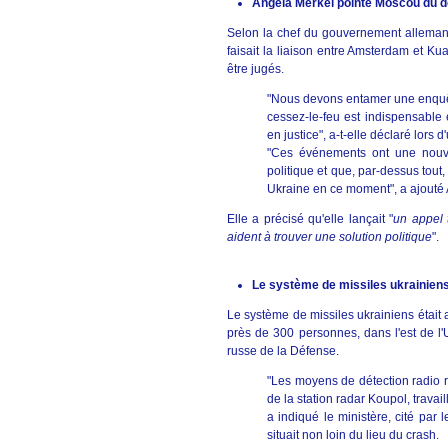
Angela Merkel pointe Moscou du doi
Selon la chef du gouvernement allemand
faisait la liaison entre Amsterdam et K
être jugés.
"Nous devons entamer une enquêt
cessez-le-feu est indispensable e
en justice", a-t-elle déclaré lors
"Ces événements ont une nouvel
politique et que, par-dessus tout
Ukraine en ce moment", a ajouté
Elle a précisé qu'elle lançait "
un appel 
aident à trouver une solution politique
".
Le système de missiles ukrainiens 
Le système de missiles ukrainiens était ac
près de 300 personnes, dans l'est de l'
russe de la Défense.
"Les moyens de détection radio ru
de la station radar Koupol, trava
a indiqué le ministère, cité par 
situait non loin du lieu du crash.