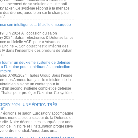
e lancement de sa solution de lutte anti-
kyjacker. Ce système répond à la menace
te des drones, aussi bien sur le champ de
u’à...
nce son intelligence artificielle embarquée
 19 juin 2024 À l’occasion du salon
ry 2024, Safran Electronics & Defense lance
gence artificielle ACE, pour « Advanced
 Engine ». Son objectif est d’intégrer des
s IA dans l’ensemble des produits de Safran
cs...
a fournir un deuxième système de défense
à l’Ukraine pour contribuer à la protection
rritoire
ales 07/06/2024 Thales Group Sous l’égide
ère des Armées français, le ministère de la
ukrainien a signé un contrat pour la
re d’un second système complet de défense
 Thales pour protéger l’Ukraine. Ce système
ORY 2024 : UNE ÉDITION TRÈS
UE
7 éditions, le salon Eurosatory accompagne
tions mondiales du secteur de la Défense et
curité. Notre décennie est marquée par une
ion de l’histoire et l’instauration progressive
el ordre mondial. Ainsi, dans un...