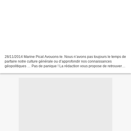
28/11/2014 Marine Picat Avouons-le. Nous n’avons pas toujours le temps de
parfaire notre culture générale ou d’approfondir nos connaissances
géopolitiques … Pas de panique ! La rédaction vous propose de retrouver
chaque dernier vendredi du mois la rubrique...