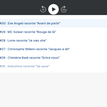
#30 : Eve Angeli raconte "Avant de partir"
#29 : MC Solaar raconte "Bouge de là"
28 : Lorie raconte "Je vais vite"
#27 : Christophe Willem raconte "Jacques a dit"
#26 : Chimène Badi raconte "Entre nous"
#25 : Indochine raconte "3e sexe"
#24 : Zaho raconte "C'est chelou"
#23 : Patrick Bruel raconte "Au café des délices"
#22 : Kyo raconte "Le chemin"
#21 : Nolwenn Leroy raconte "Cassé"