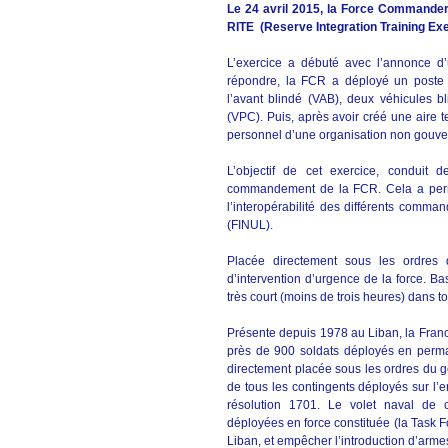
Le 24 avril 2015, la Force Commander
RITE (Reserve Integration Training Exe
L’exercice a débuté avec l’annonce d’u
répondre, la FCR a déployé un poste
l’avant blindé (VAB), deux véhicules 
(VPC). Puis, après avoir créé une aire t
personnel d’une organisation non gouv
L’objectif de cet exercice, conduit 
commandement de la FCR. Cela a permis
l’interopérabilité des différents comm
(FINUL).
Placée directement sous les ordres
d’intervention d’urgence de la force. Ba
très court (moins de trois heures) dans t
Présente depuis 1978 au Liban, la Franc
près de 900 soldats déployés en perma
directement placée sous les ordres du g
de tous les contingents déployés sur l’
résolution 1701. Le volet naval de 
déployées en force constituée (la Task F
Liban, et empêcher l’introduction d’armes