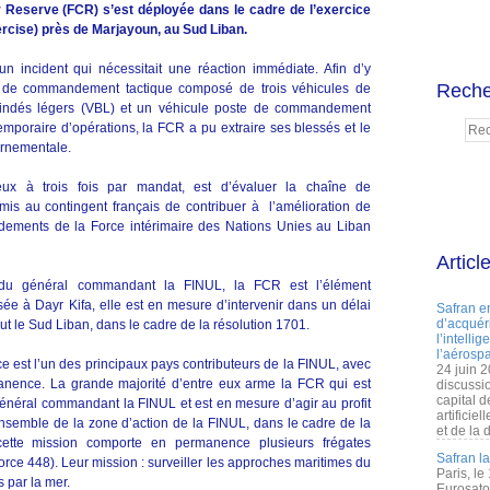
 Reserve (FCR) s’est déployée dans le cadre de l’exercice
rcise) près de Marjayoun, au Sud Liban.
n incident qui nécessitait une réaction immédiate. Afin d’y
Reche
 de commandement tactique composé de trois véhicules de
blindés légers (VBL) et un véhicule poste de commandement
emporaire d’opérations, la FCR a pu extraire ses blessés et le
ernementale.
deux à trois fois par mandat, est d’évaluer la chaîne de
 au contingent français de contribuer à l’amélioration de
andements de la Force intérimaire des Nations Unies au Liban
Articl
 du général commandant la FINUL, la FCR est l’élément
sée à Dayr Kifa, elle est en mesure d’intervenir dans un délai
Safran e
d’acquéri
out le Sud Liban, dans le cadre de la résolution 1701.
l’intelli
l’aérospa
e est l’un des principaux pays contributeurs de la FINUL, avec
24 juin 
nence. La grande majorité d’entre eux arme la FCR qui est
discussi
capital d
énéral commandant la FINUL et est en mesure d’agir au profit
artificie
ensemble de la zone d’action de la FINUL, dans le cadre de la
et de la 
cette mission comporte en permanence plusieurs frégates
Safran l
orce 448). Leur mission : surveiller les approches maritimes du
Paris, le
 par la mer.
Eurosato