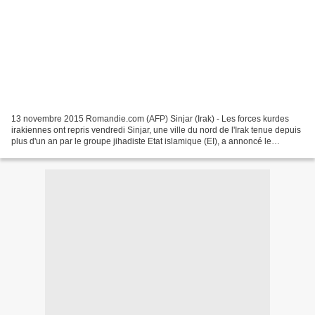
13 novembre 2015 Romandie.com (AFP) Sinjar (Irak) - Les forces kurdes
irakiennes ont repris vendredi Sinjar, une ville du nord de l'Irak tenue depuis
plus d'un an par le groupe jihadiste Etat islamique (EI), a annoncé le
dirigeant de la région autonome...