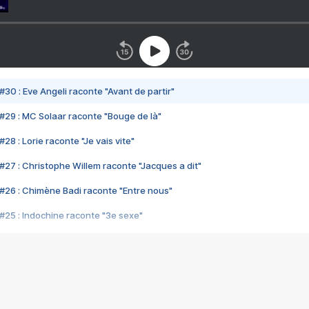
#30 : Eve Angeli raconte "Avant de partir"
#29 : MC Solaar raconte "Bouge de là"
28 : Lorie raconte "Je vais vite"
#27 : Christophe Willem raconte "Jacques a dit"
#26 : Chimène Badi raconte "Entre nous"
#25 : Indochine raconte "3e sexe"
#24 : Zaho raconte "C'est chelou"
#23 : Patrick Bruel raconte "Au café des délices"
#22 : Kyo raconte "Le chemin"