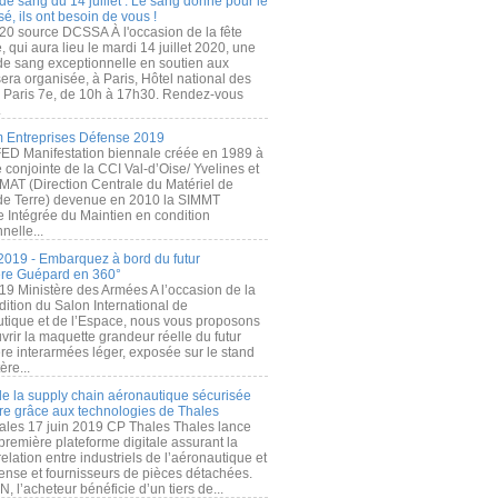
de sang du 14 juillet : Le sang donné pour le
é, ils ont besoin de vous !
20 source DCSSA À l'occasion de la fête
, qui aura lieu le mardi 14 juillet 2020, une
 de sang exceptionnelle en soutien aux
era organisée, à Paris, Hôtel national des
s Paris 7e, de 10h à 17h30. Rendez-vous
.
 Entreprises Défense 2019
FED Manifestation biennale créée en 1989 à
ive conjointe de la CCI Val-d’Oise/ Yvelines et
MAT (Direction Centrale du Matériel de
de Terre) devenue en 2010 la SIMMT
e Intégrée du Maintien en condition
nelle...
2019 - Embarquez à bord du futur
ère Guépard en 360°
19 Ministère des Armées A l’occasion de la
ition du Salon International de
utique et de l’Espace, nous vous proposons
rir la maquette grandeur réelle du futur
ère interarmées léger, exposée sur le stand
ère...
 de la supply chain aéronautique sécurisée
re grâce aux technologies de Thales
ales 17 juin 2019 CP Thales Thales lance
première plateforme digitale assurant la
elation entre industriels de l’aéronautique et
fense et fournisseurs de pièces détachées.
, l’acheteur bénéficie d’un tiers de...