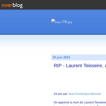
24 juin 2014
RIP - Laurent Teisseire,
24 juin par
Jean-Dominique Merchet
On apprend la mort de Laurent Teisseire