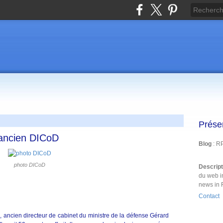
Prése
 ancien DICoD
Blog
: R
photo DICoD
Descrip
du web i
news in 
Contact
, ancien directeur de cabinet du ministre de la défense Gérard