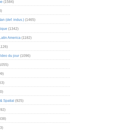
me
(1584)
3)
an (def. indus.)
(1465)
tique
(1342)
Latin America
(1182)
1126)
Video du jour
(1096)
1055)
9)
63)
0)
& Spatial
(925)
92)
838)
3)