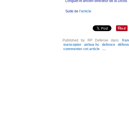
Longuet et ancien directeur de la Dicod. 
Suite de
l'article
Published by RP Defense
dans
fra
eurocopter
airbus hc
defence
défen
commenter cet article
…