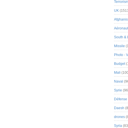
Terroris
UK
(151
Afghanist
Aéronau
South & 
Missile
(
Photo - 
Budget
(
Mali
(100
Naval
(9
Syrie
(96
Défense 
Daesh
(8
drones
(
Syria
(83