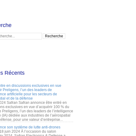
rche
es Récents
ntre en discussions exclusives en vue
r Preligens, l’un des leaders de
gence artificielle pour les secteurs de
tial et de la défense
2024 Safran Safran annonce être entré en
ons exclusives en vue d’acquérir 100 % du
e Preligens, l’un des leaders de l’intelligence
lle (IA) dédiée aux industries de l’aérospatial
défense, pour une valeur d’entreprise...
ance son système de lutte anti-drones
 18 juin 2024 À l’occasion du salon
ry 2024, Safran Electronics & Defense a