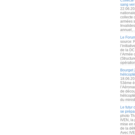
Collecte 
sang vers
22.06.20
nationale
collecte
armées s
Invalide
annuel,..
Le Forum
source: 
l’initiat
de la DC
l’Armée 
(Structur
opération
Bourget 
hélicopt
18.06.20
53ème éd
l’Aérona
de découv
hélicopt
du minist
Le futur
se prépa
photo Th
IVEN, la 
mise en r
de la dé
Avec IVEN