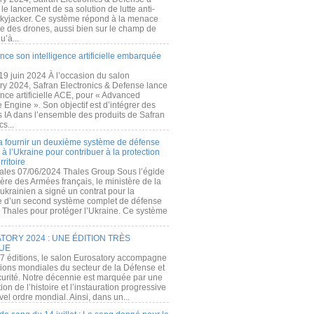
e lancement de sa solution de lutte anti-
kyjacker. Ce système répond à la menace
te des drones, aussi bien sur le champ de
u’à...
nce son intelligence artificielle embarquée
 19 juin 2024 À l’occasion du salon
ry 2024, Safran Electronics & Defense lance
gence artificielle ACE, pour « Advanced
 Engine ». Son objectif est d’intégrer des
s IA dans l’ensemble des produits de Safran
cs...
a fournir un deuxième système de défense
à l’Ukraine pour contribuer à la protection
rritoire
ales 07/06/2024 Thales Group Sous l’égide
ère des Armées français, le ministère de la
ukrainien a signé un contrat pour la
re d’un second système complet de défense
 Thales pour protéger l’Ukraine. Ce système
ORY 2024 : UNE ÉDITION TRÈS
UE
7 éditions, le salon Eurosatory accompagne
tions mondiales du secteur de la Défense et
curité. Notre décennie est marquée par une
ion de l’histoire et l’instauration progressive
el ordre mondial. Ainsi, dans un...