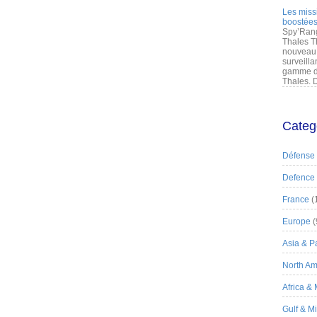
Les miss
boostées
Spy’Rang
Thales T
nouveau 
surveilla
gamme de
Thales. D
Categ
Défense
Defence
France
(
Europe
(
Asia & Pa
North Am
Africa &
Gulf & M