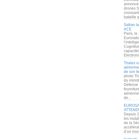
annoncé l
drones S
croissan
bataille q
Safran la
ACE
Paris, le
Eurosato
l’intelli
Cognitive
capacité
Electroni
Thales v
aérienne 
de son te
photo Th
du minist
Défense 
fournitu
aérienne
de...
EUROSAT
ATTEND
Depuis 2
les muta
de la Sé
accélérat
d’un nouv