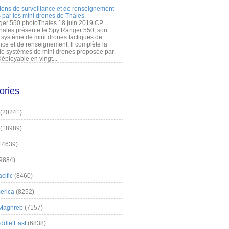
ions de surveillance et de renseignement
 par les mini drones de Thales
er 550 photoThales 18 juin 2019 CP
hales présente le Spy’Ranger 550, son
système de mini drones tactiques de
nce et de renseignement. Il complète la
 systèmes de mini drones proposée par
éployable en vingt...
ories
(20241)
(18989)
14639)
9884)
cific
(8460)
erica
(8252)
 Maghreb
(7157)
iddle East
(6838)