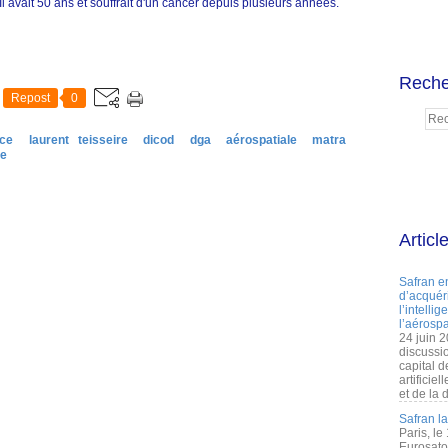
Il avait 50 ans et souffrait d'un cancer depuis plusieurs années.
Reche
Repost
0
nce
laurent teisseire
dicod
dga
aérospatiale
matra
se
Articl
Safran e
d’acquéri
l’intelli
l’aérospa
24 juin 
discussi
capital d
artificie
et de la 
Safran l
Paris, le
Eurosato