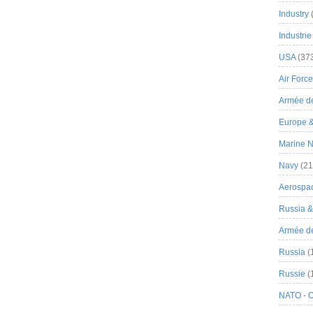
Industry
Industrie
USA
(37
Air Force
Armée de
Europe 
Marine N
Navy
(21
Aerospa
Russia 
Armée de 
Russia
(
Russie
(
NATO - 