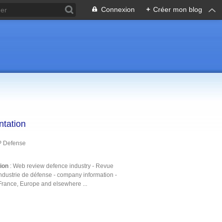
Connexion
+
Créer mon blog
ntation
P Defense
tion
: Web review defence industry - Revue
ndustrie de défense - company information -
France, Europe and elsewhere ...