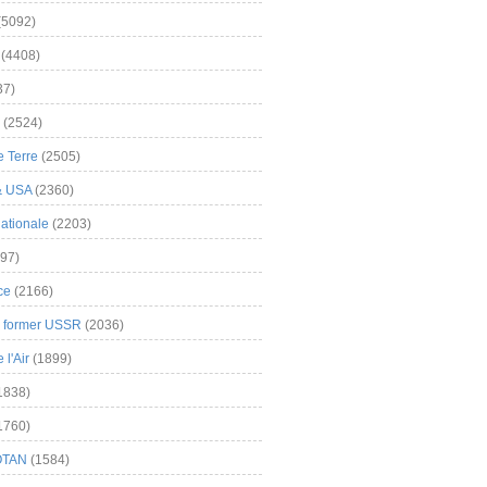
(5092)
(4408)
37)
(2524)
 Terre
(2505)
& USA
(2360)
ationale
(2203)
97)
ce
(2166)
& former USSR
(2036)
l'Air
(1899)
1838)
1760)
OTAN
(1584)