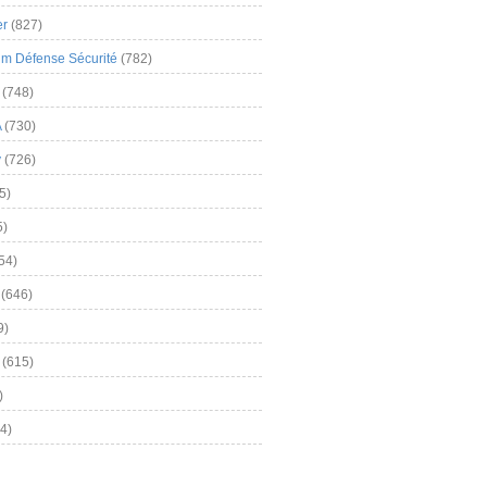
er
(827)
m Défense Sécurité
(782)
(748)
A
(730)
y
(726)
5)
5)
54)
(646)
9)
(615)
)
4)