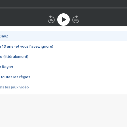
 DayZ
 a 13 ans (et vous l'avez ignoré)
e (littéralement)
im Rayan
 toutes les règles
s les jeux vidéo
us choquant de Rockstar ? - Le scandale BULLY
e plus moche de Steam
du RÊVE tourne au CAUCHEMAR