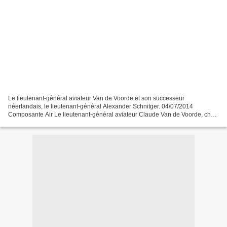
Le lieutenant-général aviateur Van de Voorde et son successeur
néerlandais, le lieutenant-général Alexander Schnitger. 04/07/2014
Composante Air Le lieutenant-général aviateur Claude Van de Voorde, chef
de la Composante Air belge, a remis les rennes de...