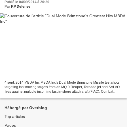
Publié le 04/09/2014 à 20:20
Par
RP Defense
4 sept. 2014 MBDA Inc MBDA Inc's Dual Mode Brimstone Missile test shots
targeting fast moving targets from an MQ-9 Reaper, Tornado jet and SALVO
fires against multiple incoming fast in-shore attack craft (FIAC). Combat
footage from RAF action in Libya...
Hébergé par Overblog
Top articles
Pages