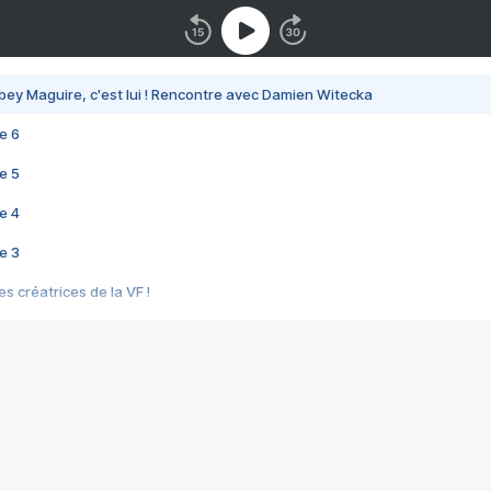
bey Maguire, c'est lui ! Rencontre avec Damien Witecka
e 6
e 5
e 4
e 3
s créatrices de la VF !
e 2
e 1
e Mektoub My Love arrive enfin ! Rencontre avec Shaïn Boumedine et Sal
i : après Toni en famille
elle réalise le bouleversant Dites lui que je l'aime