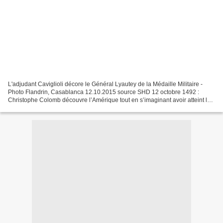
L'adjudant Caviglioli décore le Général Lyautey de la Médaille Militaire -
Photo Flandrin, Casablanca 12.10.2015 source SHD 12 octobre 1492 :
Christophe Colomb découvre l’Amérique tout en s’imaginant avoir atteint les
Indes. 12 octobre 1915 : Exécution...