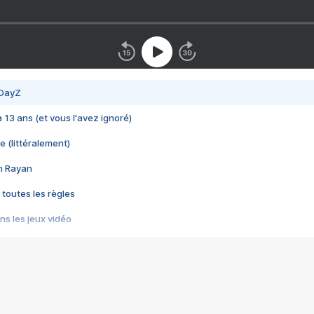
 DayZ
 a 13 ans (et vous l'avez ignoré)
e (littéralement)
im Rayan
 toutes les règles
s les jeux vidéo
us choquant de Rockstar ? - Le scandale BULLY
e plus moche de Steam
du RÊVE tourne au CAUCHEMAR