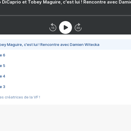
 DiCaprio et Tobey Maguire, c'est lui ! Rencontre avec Dam
bey Maguire, c'est lui ! Rencontre avec Damien Witecka
e 6
e 5
e 4
e 3
s créatrices de la VF !
e 2
e 1
e Mektoub My Love arrive enfin ! Rencontre avec Shaïn Boumedine et Sal