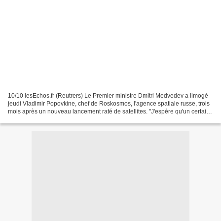
10/10 lesEchos.fr (Reutrers) Le Premier ministre Dmitri Medvedev a limogé
jeudi Vladimir Popovkine, chef de Roskosmos, l'agence spatiale russe, trois
mois après un nouveau lancement raté de satellites. "J'espère qu'un certain
nombre des problèmes que...