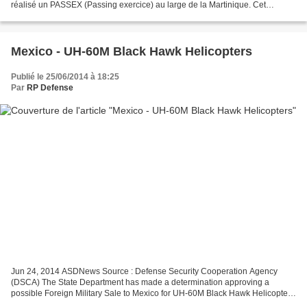
réalisé un PASSEX (Passing exercice) au large de la Martinique. Cet
entraînement conjoint était suivi d’une...
Mexico - UH-60M Black Hawk Helicopters
Publié le 25/06/2014 à 18:25
Par
RP Defense
Jun 24, 2014 ASDNews Source : Defense Security Cooperation Agency
(DSCA) The State Department has made a determination approving a
possible Foreign Military Sale to Mexico for UH-60M Black Hawk Helicopters
and associated equipment, parts, training and...