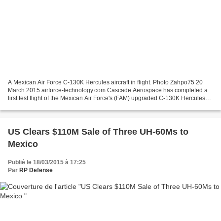
A Mexican Air Force C-130K Hercules aircraft in flight. Photo Zahpo75 20
March 2015 airforce-technology.com Cascade Aerospace has completed a
first test flight of the Mexican Air Force's (FAM) upgraded C-130K Hercules
aircraft from its base in Abbotsford,...
US Clears $110M Sale of Three UH-60Ms to
Mexico
Publié le 18/03/2015 à 17:25
Par
RP Defense