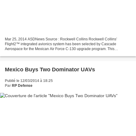
Mar 25, 2014 ASDNews Source : Rockwell Collins Rockwell Collins’
Flight2™ integrated avionics system has been selected by Cascade
Aerospace for the Mexican Air Force C-130 upgrade program. This
equipment will be installed on Mexico’s two C-130K Hercules...
Mexico Buys Two Dominator UAVs
Publié le 12/03/2014 à 18:25
Par
RP Defense