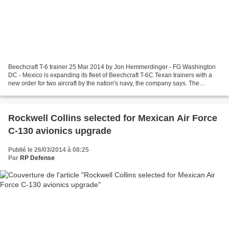
Beechcraft T-6 trainer 25 Mar 2014 by Jon Hemmerdinger - FG Washington
DC - Mexico is expanding its fleet of Beechcraft T-6C Texan trainers with a
new order for two aircraft by the nation's navy, the company says. The
aircraft, designated T-6C+ models,...
Rockwell Collins selected for Mexican Air Force
C-130 avionics upgrade
Publié le 26/03/2014 à 08:25
Par
RP Defense