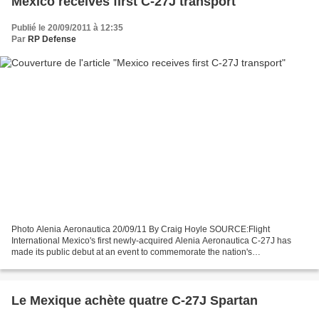
Mexico receives first C-27J transport
Publié le 20/09/2011 à 12:35
Par
RP Defense
Photo Alenia Aeronautica 20/09/11 By Craig Hoyle SOURCE:Flight
International Mexico's first newly-acquired Alenia Aeronautica C-27J has
made its public debut at an event to commemorate the nation's
independence. Sporting a white colour scheme, the tactical...
Le Mexique achète quatre C-27J Spartan