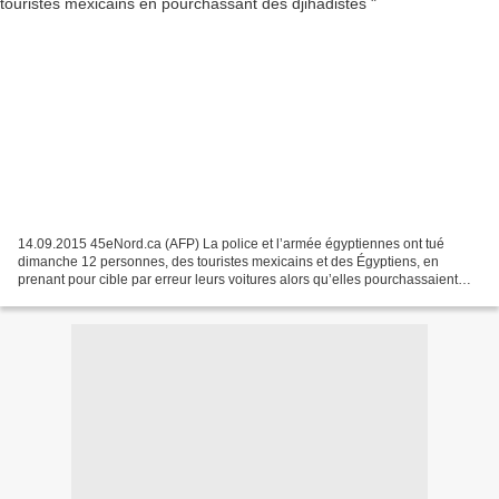
14.09.2015 45eNord.ca (AFP) La police et l’armée égyptiennes ont tué
dimanche 12 personnes, des touristes mexicains et des Égyptiens, en
prenant pour cible par erreur leurs voitures alors qu’elles pourchassaient
des djihadistes dans l’ouest de l’Égypte,...