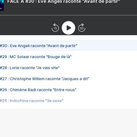
FACE A #30 : Eve Angeli raconte "Avant de partir"
#30 : Eve Angeli raconte "Avant de partir"
#29 : MC Solaar raconte "Bouge de là"
28 : Lorie raconte "Je vais vite"
#27 : Christophe Willem raconte "Jacques a dit"
#26 : Chimène Badi raconte "Entre nous"
#25 : Indochine raconte "3e sexe"
#24 : Zaho raconte "C'est chelou"
#23 : Patrick Bruel raconte "Au café des délices"
#22 : Kyo raconte "Le chemin"