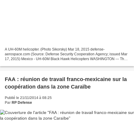
A UH-60M helicopter. (Photo Sikorsky) Mar 18, 2015 defense-
aerospace.com (Source: Defense Security Cooperation Agency; issued Mar
17, 2015) Mexico - UH-60M Black Hawk Helicopters WASHINGTON --- The
State Department has made a determination approving a...
FAA : réunion de travail franco-mexicaine sur la
coopération dans la zone Caraïbe
Publié le 21/11/2014 à 08:25
Par
RP Defense