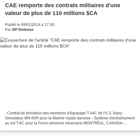
CAE remporte des contrats militaires d'une
valeur de plus de 110 millions $CA
Publié le 08/01/2014 à 17:20
Par
RP Defense
- Contrat de formation des membres d'équipage T-44C de l'U.S. Navy -
Simulateur MH-60R pour la Marine royale danoise - Système d'entraînement
au sol T-6C pour la Force aérienne mexicaine MONTRÉAL, CANADA--
(Marketwired - 8 jan. 2014) CAE a annoncé aujourd'hui...