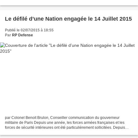
illicit arms trafficking....
Le défilé d’une Nation engagée le 14 Juillet 2015
Publié le 02/07/2015 à 18:55
Par
RP Defense
par Colonel Benoit Brulon, Conseiller communication du gouverneur
militaire de Paris Depuis une année, les forces armées françaises et les
forces de sécurité intérieures ont été particulièrement sollicitées. Depuis
début janvier, la police nationale,...