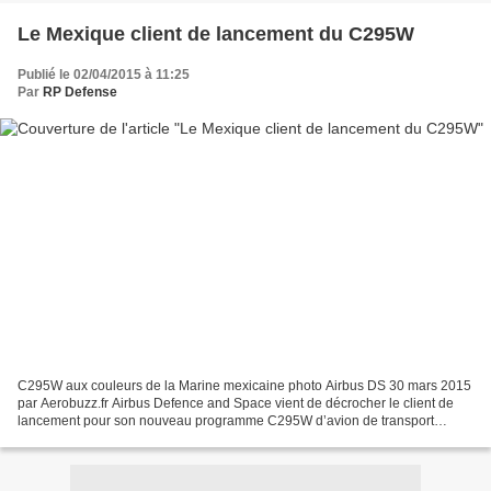
Le Mexique client de lancement du C295W
Publié le 02/04/2015 à 11:25
Par
RP Defense
C295W aux couleurs de la Marine mexicaine photo Airbus DS 30 mars 2015
par Aerobuzz.fr Airbus Defence and Space vient de décrocher le client de
lancement pour son nouveau programme C295W d’avion de transport
militaire de moyenne capacité. Il s’agit du...