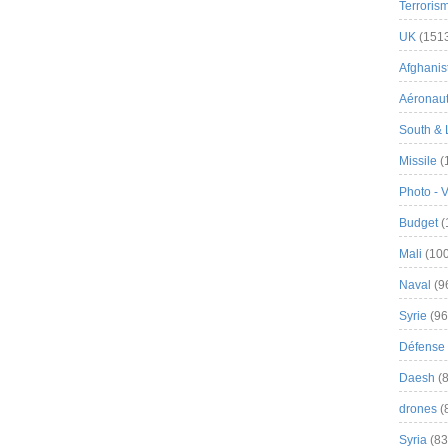
Terroris
UK
(151
Afghanist
Aéronau
South & 
Missile
(
Photo - 
Budget
(
Mali
(100
Naval
(9
Syrie
(96
Défense 
Daesh
(8
drones
(
Syria
(83