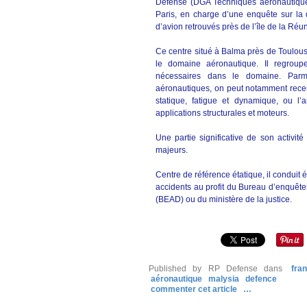
Défense (DGA Techniques aéronautiques
Paris, en charge d’une enquête sur la 
d’avion retrouvés près de l’île de la Réu
Ce centre situé à Balma près de Toulous
le domaine aéronautique. Il regrou
nécessaires dans le domaine. Par
aéronautiques, on peut notamment rece
statique, fatigue et dynamique, ou l
applications structurales et moteurs.
Une partie significative de son activité 
majeurs.
Centre de référence étatique, il conduit
accidents au profit du Bureau d’enquêt
(BEAD) ou du ministère de la justice.
Published by RP Defense
dans
fra
aéronautique
malysia
defence
commenter cet article
…