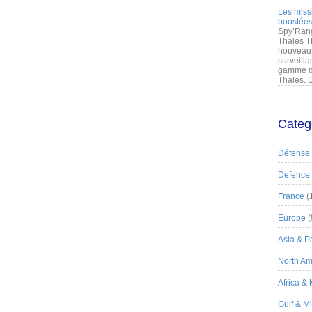
Les miss
boostées
Spy’Rang
Thales T
nouveau 
surveilla
gamme de
Thales. D
Categ
Défense
Defence
France
(
Europe
(
Asia & Pa
North Am
Africa &
Gulf & M