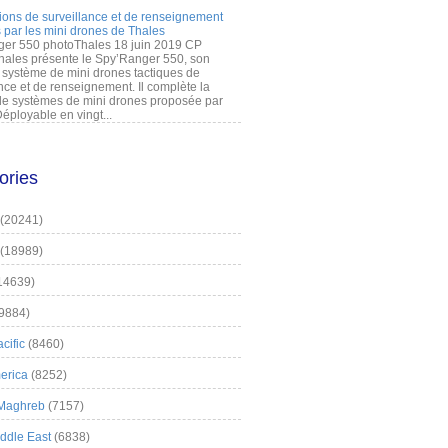
ions de surveillance et de renseignement
 par les mini drones de Thales
er 550 photoThales 18 juin 2019 CP
hales présente le Spy’Ranger 550, son
système de mini drones tactiques de
nce et de renseignement. Il complète la
 systèmes de mini drones proposée par
éployable en vingt...
ories
(20241)
(18989)
14639)
9884)
cific
(8460)
erica
(8252)
 Maghreb
(7157)
iddle East
(6838)