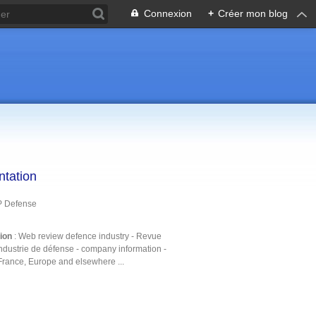
Connexion
+
Créer mon blog
ntation
P Defense
tion
: Web review defence industry - Revue
ndustrie de défense - company information -
France, Europe and elsewhere ...