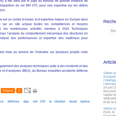
) a été saisi par le juge du tribunal de grande instance de
disparition du vol MH 370, pour une expertise sur les débris
nion.
e est un centre d’essais et d’expertise majeur en Europe dans
Reche
pe sur un site unique toutes les compétences et moyens
mi les nombreuses activités menées à DGA Techniques
nser l’analyse du comportement mécanique des structures en
’analyse des performances et expertise des matériaux pour
est mise au service de l’industrie sur plusieurs projets civils
Articl
 également des analyses techniques suite à des incidents et des
es et d’analyses (BEA), du Bureau enquêtes accidents défense
Safran e
d’acquéri
l’intelli
l’aérospa
24 juin 
Repost
0
discussi
capital d
artificie
nce
défense
dga
mh 370
la réunion
bead
balma
et de la 
Safran l
Paris, le
Eurosato