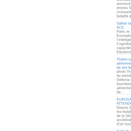
annoncé l
drones S
croissan
bataille q
Safran la
ACE
Paris, le
Eurosato
l’intelli
Cognitive
capacité
Electroni
Thales v
aérienne 
de son te
photo Th
du minist
Défense 
fournitu
aérienne
de...
EUROSAT
ATTEND
Depuis 2
les muta
de la Sé
accélérat
d’un nouv