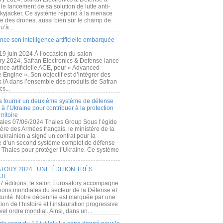
e lancement de sa solution de lutte anti-
kyjacker. Ce système répond à la menace
te des drones, aussi bien sur le champ de
u’à...
nce son intelligence artificielle embarquée
 19 juin 2024 À l’occasion du salon
ry 2024, Safran Electronics & Defense lance
gence artificielle ACE, pour « Advanced
 Engine ». Son objectif est d’intégrer des
s IA dans l’ensemble des produits de Safran
cs...
a fournir un deuxième système de défense
à l’Ukraine pour contribuer à la protection
rritoire
ales 07/06/2024 Thales Group Sous l’égide
ère des Armées français, le ministère de la
ukrainien a signé un contrat pour la
re d’un second système complet de défense
 Thales pour protéger l’Ukraine. Ce système
ORY 2024 : UNE ÉDITION TRÈS
UE
7 éditions, le salon Eurosatory accompagne
tions mondiales du secteur de la Défense et
curité. Notre décennie est marquée par une
ion de l’histoire et l’instauration progressive
el ordre mondial. Ainsi, dans un...