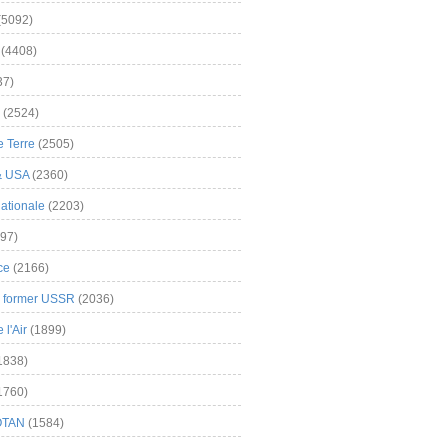
(5092)
(4408)
37)
(2524)
 Terre
(2505)
& USA
(2360)
ationale
(2203)
97)
ce
(2166)
& former USSR
(2036)
l'Air
(1899)
1838)
1760)
OTAN
(1584)