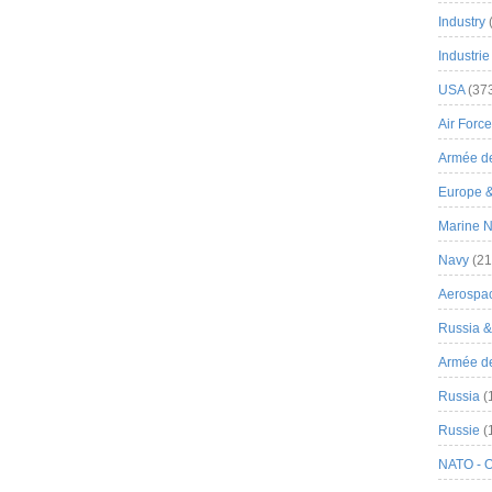
Industry
Industrie
USA
(37
Air Force
Armée de
Europe 
Marine N
Navy
(21
Aerospa
Russia 
Armée de 
Russia
(
Russie
(
NATO - 