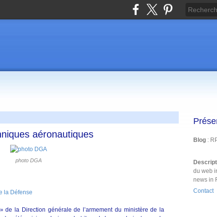
Prése
hniques aéronautiques
Blog
: R
photo DGA
Descrip
du web i
news in 
Contact
e la Défense
» de la Direction générale de l’armement du ministère de la