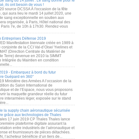
de sang du 14 juillet : Le sang donné pour le
é, ils ont besoin de vous !
20 source DCSSA À l'occasion de la fête
, qui aura lieu le mardi 14 juillet 2020, une
 de sang exceptionnelle en soutien aux
era organisée, à Paris, Hôtel national des
s Paris 7e, de 10h à 17h30. Rendez-vous
.
 Entreprises Défense 2019
FED Manifestation biennale créée en 1989 à
ive conjointe de la CCI Val-d’Oise/ Yvelines et
MAT (Direction Centrale du Matériel de
de Terre) devenue en 2010 la SIMMT
e Intégrée du Maintien en condition
nelle...
2019 - Embarquez à bord du futur
ère Guépard en 360°
19 Ministère des Armées A l’occasion de la
ition du Salon International de
utique et de l’Espace, nous vous proposons
rir la maquette grandeur réelle du futur
ère interarmées léger, exposée sur le stand
ère...
 de la supply chain aéronautique sécurisée
re grâce aux technologies de Thales
ales 17 juin 2019 CP Thales Thales lance
première plateforme digitale assurant la
elation entre industriels de l’aéronautique et
fense et fournisseurs de pièces détachées.
, l’acheteur bénéficie d’un tiers de...