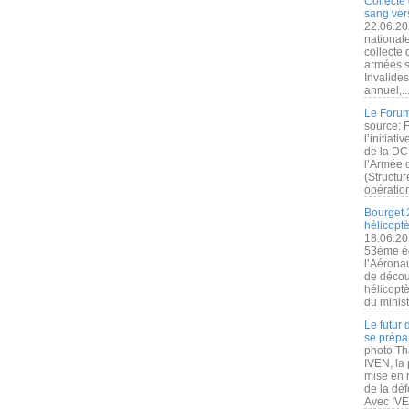
Collecte 
sang vers
22.06.20
nationale
collecte
armées s
Invalide
annuel,..
Le Forum
source: 
l’initiat
de la DC
l’Armée 
(Structur
opération
Bourget 
hélicopt
18.06.20
53ème éd
l’Aérona
de découv
hélicopt
du minist
Le futur
se prépa
photo Th
IVEN, la 
mise en r
de la dé
Avec IVEN