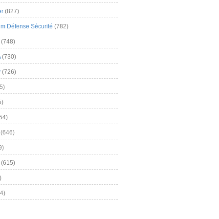
er
(827)
m Défense Sécurité
(782)
(748)
A
(730)
y
(726)
5)
5)
54)
(646)
9)
(615)
)
4)