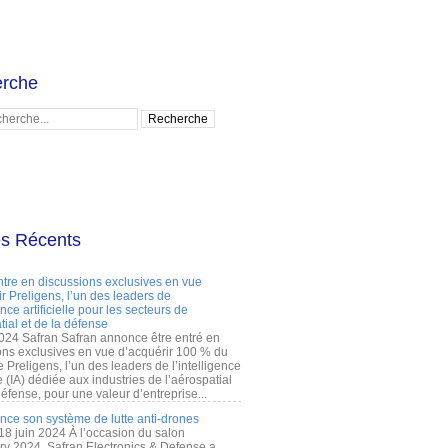
rche
es Récents
ntre en discussions exclusives en vue
r Preligens, l’un des leaders de
gence artificielle pour les secteurs de
tial et de la défense
2024 Safran Safran annonce être entré en
ons exclusives en vue d’acquérir 100 % du
e Preligens, l’un des leaders de l’intelligence
lle (IA) dédiée aux industries de l’aérospatial
défense, pour une valeur d’entreprise...
ance son système de lutte anti-drones
 18 juin 2024 À l’occasion du salon
ry 2024, Safran Electronics & Defense a