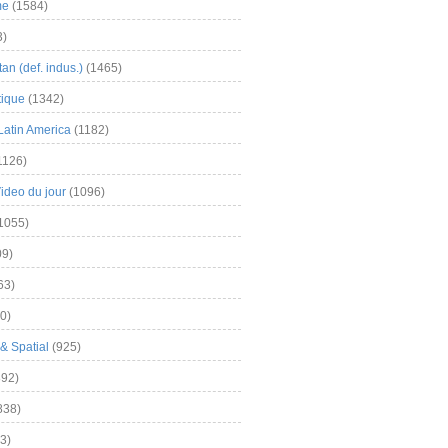
me
(1584)
3)
an (def. indus.)
(1465)
tique
(1342)
Latin America
(1182)
1126)
Video du jour
(1096)
1055)
9)
63)
0)
& Spatial
(925)
92)
838)
3)